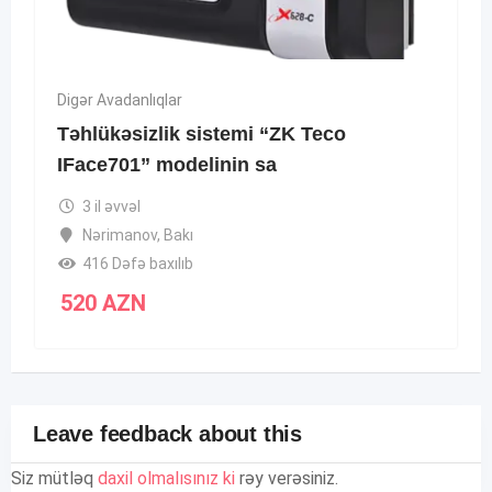
Digər Avadanlıqlar
Təhlükəsizlik sistemi “ZK Teco
IFace701” modelinin sa
3 il əvvəl
Nərimanov
,
Bakı
416 Dəfə baxılıb
520
AZN
Leave feedback about this
Siz mütləq
daxil olmalısınız ki
rəy verəsiniz.