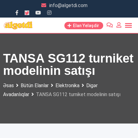
Skip
info@algetdi.com
to
content
Elan Yeləşdir
TANSA SG112 turniket
modelinin satışı
Əsas
Bütün Elanlar
Elektronika
Digər
Avadanlıqlar
TANSA SG112 turniket modelinin satışı