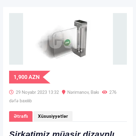
1,900
AZN
29 Noyabr 2023 13:32
Nərimanov
,
Bakı
276
dəfə baxılıb
Ətraflı
Xüsusiyyətlər
Şirkətimiz müasir dizaynlı