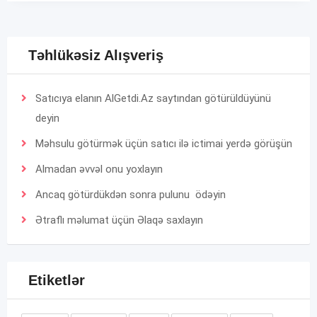
Təhlükəsiz Alışveriş
Satıcıya elanın AlGetdi.Az saytından götürüldüyünü
deyin
Məhsulu götürmək üçün satıcı ilə ictimai yerdə görüşün
Almadan əvvəl onu yoxlayın
Ancaq götürdükdən sonra pulunu ödəyin
Ətraflı məlumat üçün
Əlaqə
saxlayın
Etiketlər