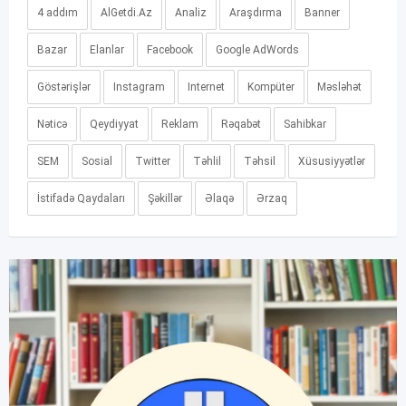
4 addım
AlGetdi.Az
Analiz
Araşdırma
Banner
Bazar
Elanlar
Facebook
Google AdWords
Göstərişlər
Instagram
Internet
Kompüter
Məsləhət
Nəticə
Qeydiyyat
Reklam
Rəqabət
Sahibkar
SEM
Sosial
Twitter
Təhlil
Təhsil
Xüsusiyyətlər
İstifadə Qaydaları
Şəkillər
Əlaqə
Ərzaq