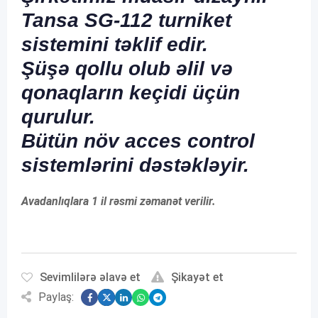
Tansa SG-112 turniket
sistemini təklif edir.
Şüşə qollu olub əlil və
qonaqların keçidi üçün
qurulur.
Bütün növ acces control
sistemlərini dəstəkləyir.
Avadanlıqlara 1 il rəsmi zəmanət verilir.
Sevimlilərə əlavə et
Şikayət et
Paylaş: