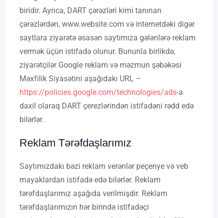
biridir. Ayrıca, DART çərəzləri kimi tanınan
çərəzlərdən, www.website.com və internetdəki digər
saytlara ziyarətə əsasən saytımıza gələnlərə reklam
vermək üçün istifadə olunur. Bununla birlikdə,
ziyarətçilər Google reklam və məzmun şəbəkəsi
Məxfilik Siyasətini aşağıdakı URL –
https://policies.google.com/technologies/ads
-a
daxil olaraq DART çerezlərindən istifadəni rədd edə
bilərlər.
Reklam Tərəfdaşlarımız
Saytımızdakı bəzi reklam verənlər peçenye və veb
mayaklardan istifadə edə bilərlər. Reklam
tərəfdaşlarımız aşağıda verilmişdir. Reklam
tərəfdaşlarımızın hər birində istifadəçi