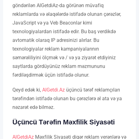
göndərilən AlGetdiAz-da görünən müvafiq
reklamlarda və əlaqələrdə istifadə olunan çərəzlər,
JavaScript və ya Veb Beaconlar kimi
texnologiyalardan istifadə edir. Bu baş verdikdə
avtomatik olaraq IP adresinizi alırlar. Bu
texnologiyalar reklam kampaniyalarının
səmərəliliyini ölçmək və / və ya ziyarət etdiyiniz
saytlarda gördüyünüz reklam məzmununu
fərdiləşdirmək üçün istifadə olunur.
Qeyd edək ki,
AlGetdi.Az
üçüncü tərəf reklamçıları
tərəfindən istifadə olunan bu çərəzlərə əl ata və ya
nəzarət edə bilməz.
Üçüncü
Tərəfin Məxfilik Siyasəti
AlGetdiAz
Məxfilik Siyasəti digər reklam verənlərə və