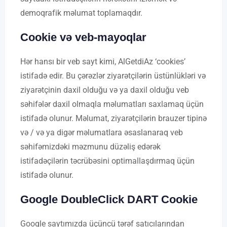
demoqrafik məlumat toplamaqdır.
Cookie və veb-mayoqlar
Hər hansı bir veb sayt kimi, AlGetdiAz ‘cookies’
istifadə edir. Bu çərəzlər ziyarətçilərin üstünlükləri və
ziyarətçinin daxil olduğu və ya daxil olduğu veb
səhifələr daxil olmaqla məlumatları saxlamaq üçün
istifadə olunur. Məlumat, ziyarətçilərin brauzer tipinə
və / və ya digər məlumatlara əsaslanaraq veb
səhifəmizdəki məzmunu düzəliş edərək
istifadəçilərin təcrübəsini optimallaşdırmaq üçün
istifadə olunur.
Google DoubleClick DART Cookie
Google saytımızda üçüncü tərəf satıcılarından