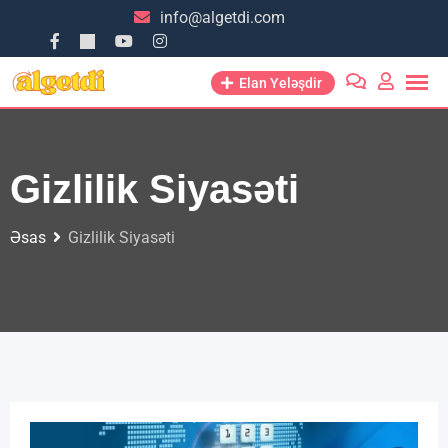
info@algetdi.com
Elan Yeləşdir
Gizlilik Siyasəti
Əsas
Gizlilik Siyasəti