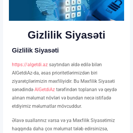
Gizlilik Siyasəti
Gizlilik Siyasəti
https://algetdi.az
saytından əldə edilə bilən
AlGetdiAz-da, əsas prioritetlərimizdən biri
ziyarətçilərimizin məxfiliyidir. Bu Məxfilik Siyasəti
sənədində
AlGetdiAz
tərəfindən toplanan və qeydə
alınan məlumat növləri və bundan necə istifadə
etdiyimiz məlumatlar mövcuddur.
Əlavə suallarınız varsa və ya Məxfilik Siyasətimiz
haqqında daha çox məlumat tələb edirsinizsə,