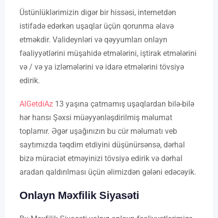
Üstünlüklərimizin digər bir hissəsi, internetdən
istifadə edərkən uşaqlar üçün qorunma əlavə
etməkdir. Valideynləri və qəyyumları onlayn
fəaliyyətlərini müşahidə etmələrini, iştirak etmələrini
və / və ya izləmələrini və idarə etmələrini tövsiyə
edirik.
AlGetdiAz
13 yaşına çatmamış uşaqlardan bilə-bilə
hər hansı Şəxsi müəyyənləşdirilmiş məlumat
toplamır. Əgər uşağınızın bu cür məlumatı veb
saytımızda təqdim etdiyini düşünürsənsə, dərhal
bizə müraciət etməyinizi tövsiyə edirik və dərhal
aradan qaldırılması üçün əlimizdən gələni edəcəyik.
Onlayn Məxfilik Siyasəti