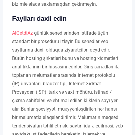
bizimlə əlaqə saxlamaqdan çəkinməyin.
Faylları daxil edin
AlGetdiAz
günlük sənədlərindən istifadə üçün
standart bir proseduru izləyir. Bu sənədlər veb
saytlarına daxil olduqda ziyarətçiləri qeyd edir.
Bütün hosting şirkətləri bunu və hosting xidmətləri
analitiklərinin bir hissəsini edirlər. Giriş sənədləri ilə
toplanan məlumatlar arasında internet protokolu
(IP) ünvanları, brauzer tipi, İnternet Xidmət
Provayderi (ISP), tarix və vaxt möhürü, istinad /
çıxma səhifələri və ehtimal edilən kliklərin sayı yer
alır. Bunlar şəxsiyyəti müəyyənləşdirilən hər hansı
bir məlumatla əlaqələndirilmir. Məlumatın məqsədi
tendensiyaları təhlil etmək, saytın idarə edilməsi, veb
saytdakı istifadəçilərin hərəkətini izləmək və