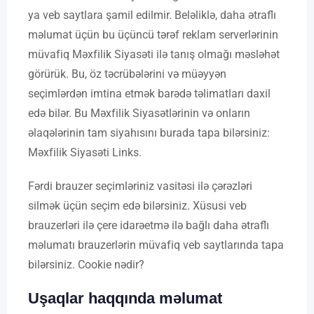
ya veb saytlara şamil edilmir. Beləliklə, daha ətraflı
məlumat üçün bu üçüncü tərəf reklam serverlərinin
müvafiq Məxfilik Siyasəti ilə tanış olmağı məsləhət
görürük. Bu, öz təcrübələrini və müəyyən
seçimlərdən imtina etmək barədə təlimatları daxil
edə bilər. Bu Məxfilik Siyasətlərinin və onların
əlaqələrinin tam siyahısını burada tapa bilərsiniz:
Məxfilik Siyasəti Links.
Fərdi brauzer seçimləriniz vasitəsi ilə çərəzləri
silmək üçün seçim edə bilərsiniz. Xüsusi veb
brauzerləri ilə çere idarəetmə ilə bağlı daha ətraflı
məlumatı brauzerlərin müvafiq veb saytlarında tapa
bilərsiniz. Cookie nədir?
Uşaqlar haqqında məlumat