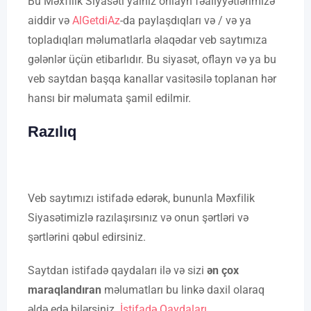
Bu Məxfilik Siyasəti yalnız onlayn fəaliyyətlərimizə
aiddir və
AlGetdiAz
-da paylaşdıqları və / və ya
topladıqları məlumatlarla əlaqədar veb saytımıza
gələnlər üçün etibarlıdır. Bu siyasət, oflayn və ya bu
veb saytdan başqa kanallar vasitəsilə toplanan hər
hansı bir məlumata şamil edilmir.
Razılıq
Veb saytımızı istifadə edərək, bununla Məxfilik
Siyasətimizlə razılaşırsınız və onun şərtləri və
şərtlərini qəbul edirsiniz.
Saytdan istifadə qaydaları ilə və sizi
ən çox
maraqlandıran
məlumatları bu linkə daxil olaraq
əldə edə bilərsiniz.
İstifadə Qaydaları