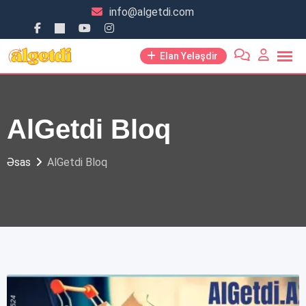
Skip
info@algetdi.com
to
content
Elan Yeləşdir
AlGetdi Bloq
Əsas
AlGetdi Bloq