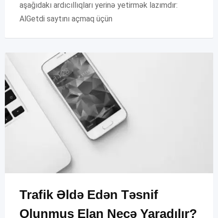
aşağıdakı ardıcıllıqları yerinə yetirmək lazımdır:
AlGetdi saytını açmaq üçün
Trafik Əldə Edən Təsnif
Olunmuş Elan Necə Yaradılır?