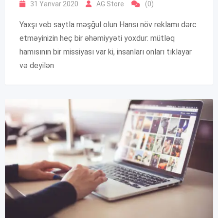
31 Yanvar 2020
AG Store
(0)
Yaxşı veb saytla məşğul olun Hansı növ reklamı dərc
etməyinizin heç bir əhəmiyyəti yoxdur: mütləq
hamısının bir missiyası var ki, insanları onları tıklayar
və deyilən