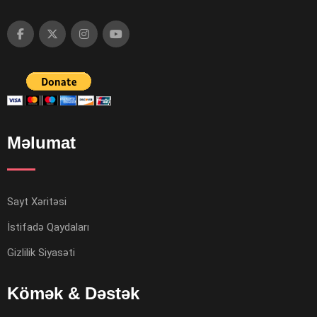
Məlumat
Sayt Xəritəsi
İstifadə Qaydaları
Gizlilik Siyasəti
Kömək & Dəstək