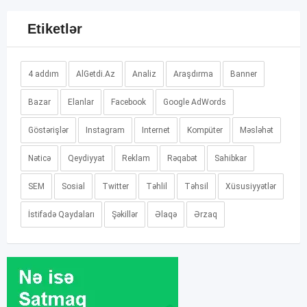
Etiketlər
4 addım
AlGetdi.Az
Analiz
Araşdırma
Banner
Bazar
Elanlar
Facebook
Google AdWords
Göstərişlər
Instagram
Internet
Kompüter
Məsləhət
Nəticə
Qeydiyyat
Reklam
Rəqabət
Sahibkar
SEM
Sosial
Twitter
Təhlil
Təhsil
Xüsusiyyətlər
İstifadə Qaydaları
Şəkillər
Əlaqə
Ərzaq