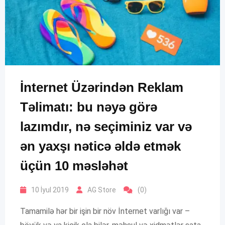
İnternet Üzərindən Reklam
Təlimatı: bu nəyə görə
lazımdır, nə seçiminiz var və
ən yaxşı nəticə əldə etmək
üçün 10 məsləhət
10 İyul 2019
AG Store
(0)
Tamamilə hər bir işin bir növ İnternet varlığı var –