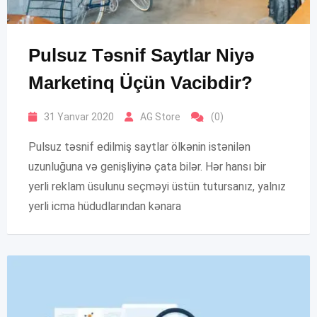
Pulsuz Təsnif Saytlar Niyə
Marketinq Üçün Vacibdir?
31 Yanvar 2020
AG Store
(0)
Pulsuz təsnif edilmiş saytlar ölkənin istənilən
uzunluğuna və genişliyinə çata bilər. Hər hansı bir
yerli reklam üsulunu seçməyi üstün tutursanız, yalnız
yerli icma hüdudlarından kənara