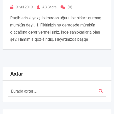
9 İyul 2019
AG Store
(0)
Rəqiblərinizi yaxşı bilmədən uğurlu bir şirkət qurmaq
mümkün deyil. 1. Fikirinizin nə dərəcədə mümkün
olacağına qərar verməlisiniz. İşdə sahibkarlarla olan
şey. Hamımız qoz-fındıq. Həyatınızda başqa
Axtar