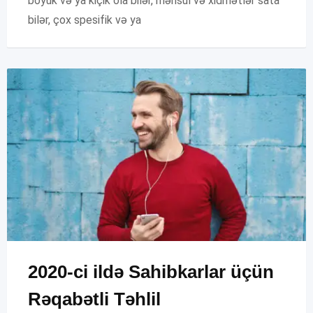
böyük və ya kiçik ola bilər, məhsul və xidmətlər sata
bilər, çox spesifik və ya
2020-ci ildə Sahibkarlar üçün
Rəqabətli Təhlil