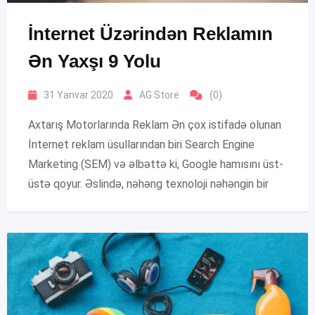
İnternet Üzərindən Reklamın
Ən Yaxşı 9 Yolu
31 Yanvar 2020
AG Store
(0)
Axtarış Motorlarında Reklam Ən çox istifadə olunan
İnternet reklam üsullarından biri Search Engine
Marketing (SEM) və əlbəttə ki, Google hamısını üst-
üstə qoyur. Əslində, nəhəng texnoloji nəhəngin bir