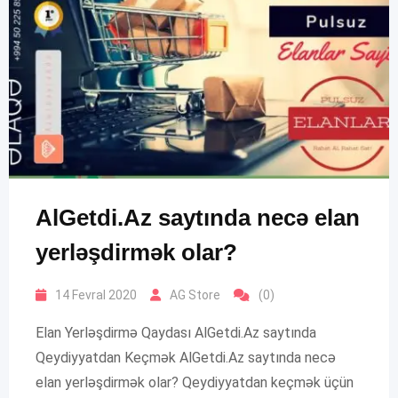
AlGetdi.Az saytında necə elan
yerləşdirmək olar?
14 Fevral 2020
AG Store
(0)
Elan Yerləşdirmə Qaydası AlGetdi.Az saytında
Qeydiyyatdan Keçmək AlGetdi.Az saytında necə
elan yerləşdirmək olar? Qeydiyyatdan keçmək üçün