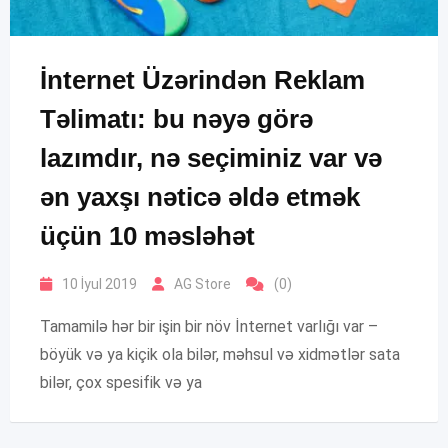
İnternet Üzərindən Reklam
Təlimatı: bu nəyə görə
lazımdır, nə seçiminiz var və
ən yaxşı nəticə əldə etmək
üçün 10 məsləhət
10 İyul 2019
AG Store
(0)
Tamamilə hər bir işin bir növ İnternet varlığı var –
böyük və ya kiçik ola bilər, məhsul və xidmətlər sata
bilər, çox spesifik və ya