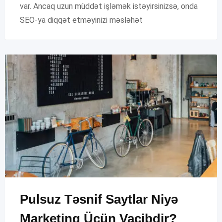
var. Ancaq uzun müddət işləmək istəyirsinizsə, onda
SEO-ya diqqət etməyinizi məsləhət
Pulsuz Təsnif Saytlar Niyə
Marketinq Üçün Vacibdir?