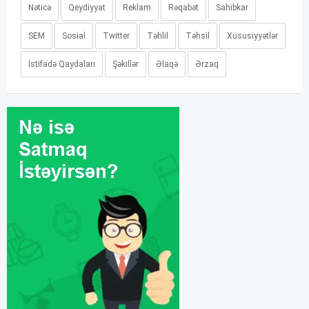
Nəticə
Qeydiyyat
Reklam
Rəqabət
Sahibkar
SEM
Sosial
Twitter
Təhlil
Təhsil
Xüsusiyyətlər
İstifadə Qaydaları
Şəkillər
Əlaqə
Ərzaq