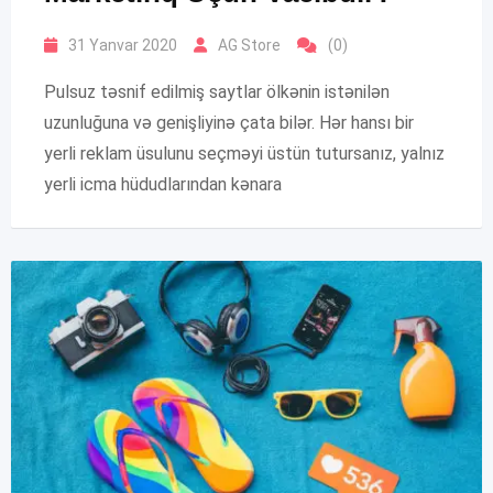
31 Yanvar 2020
AG Store
(0)
Pulsuz təsnif edilmiş saytlar ölkənin istənilən
uzunluğuna və genişliyinə çata bilər. Hər hansı bir
yerli reklam üsulunu seçməyi üstün tutursanız, yalnız
yerli icma hüdudlarından kənara