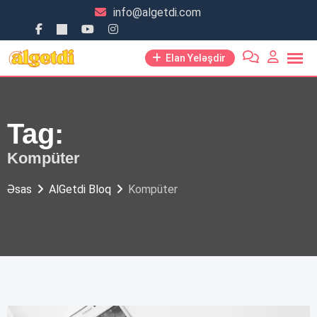
Skip
info@algetdi.com
to
content
Elan Yeləşdir
Tag:
Kompüter
Əsas
AlGetdi Bloq
Kompüter