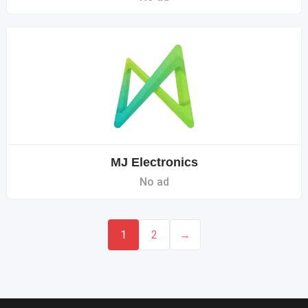
MJ Electronics
No ad
1
2
→