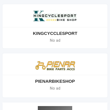
KINGCYCCLESPORT
No ad
PIENARBIKESHOP
No ad