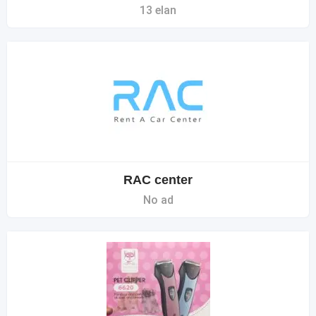
13 elan
RAC center
No ad