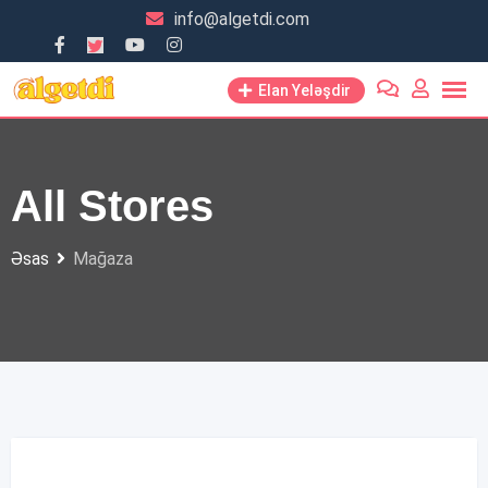
Skip
info@algetdi.com
to
content
Elan Yeləşdir
All Stores
Əsas
Mağaza