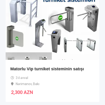
Matorlu Vip turniket sisteminin satışı
3 il əvvəl
Nərimanov
,
Bakı
2,300
AZN