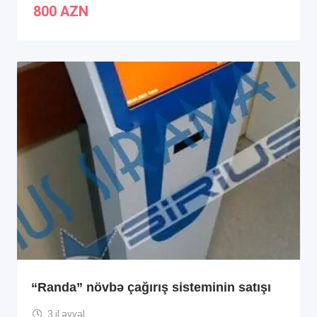
800
AZN
“Randa” növbə çağırış sisteminin satışı
3 il əvvəl