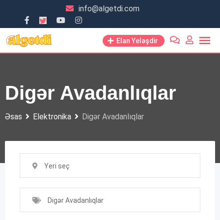
Skip
info@algetdi.com
to
content
Elan Yeləşdir
Digər Avadanlıqlar
Əsas
Elektronika
Digər Avadanlıqlar
Yeri seç
Digər Avadanlıqlar