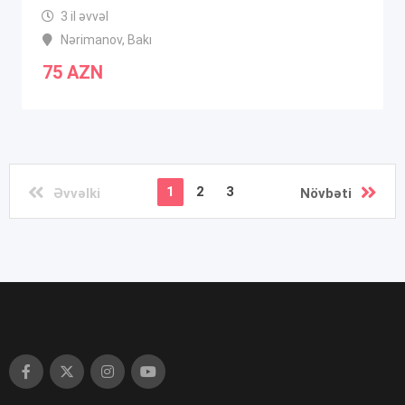
3 il əvvəl
Nərimanov
,
Bakı
75
AZN
1
2
3
Əvvəlki
Növbəti