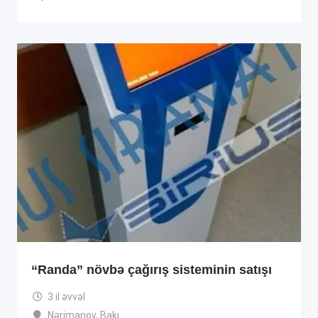
“Randa” növbə çağırış sisteminin satışı
3 il əvvəl
Nərimanov
,
Bakı