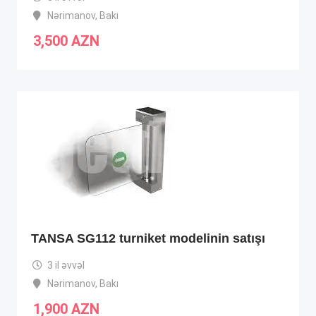
Nərimanov
,
Bakı
3,500
AZN
TANSA SG112 turniket modelinin satışı
3 il əvvəl
Nərimanov
,
Bakı
1,900
AZN