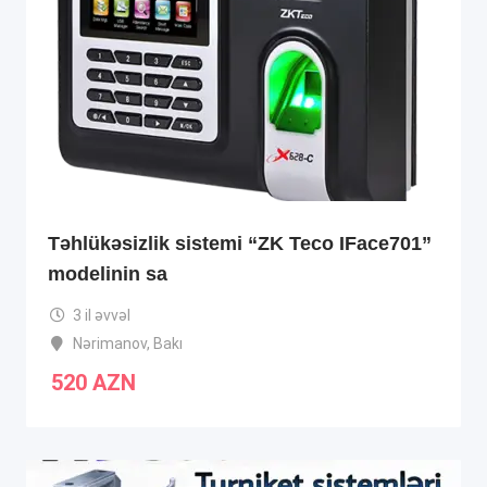
Təhlükəsizlik sistemi “ZK Teco IFace701”
modelinin sa
3 il əvvəl
Nərimanov
,
Bakı
520
AZN