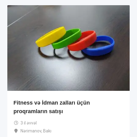
Fitness və İdman zalları üçün
proqramların satışı
3 il əvvəl
Nərimanov
,
Bakı