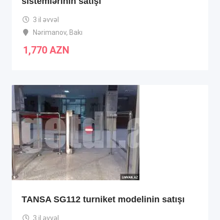
sistemlərinin satışı
3 il əvvəl
Nərimanov
,
Bakı
1,770
AZN
TANSA SG112 turniket modelinin satışı
3 il əvvəl