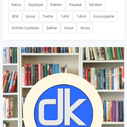
Nəticə
Qeydiyyat
Reklam
Rəqabət
Sahibkar
SEM
Sosial
Twitter
Təhlil
Təhsil
Xüsusiyyətlər
İstifadə Qaydaları
Şəkillər
Əlaqə
Ərzaq