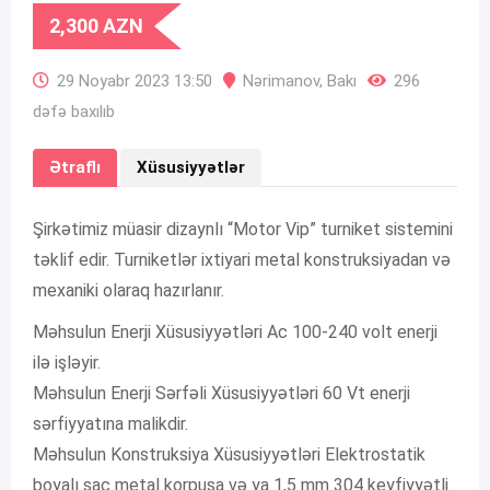
2,300
AZN
29 Noyabr 2023 13:50
Nərimanov
,
Bakı
296
dəfə baxılıb
Ətraflı
Xüsusiyyətlər
Şirkətimiz müasir dizaynlı “Motor Vip” turniket sistemini
təklif edir. Turniketlər ixtiyari metal konstruksiyadan və
mexaniki olaraq hazırlanır.
Məhsulun Enerji Xüsusiyyətləri Ac 100-240 volt enerji
ilə işləyir.
Məhsulun Enerji Sərfəli Xüsusiyyətləri 60 Vt enerji
sərfiyyatına malikdir.
Məhsulun Konstruksiya Xüsusiyyətləri Elektrostatik
boyalı sac metal korpusa və ya 1,5 mm 304 keyfiyyətli