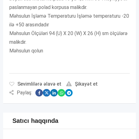
paslanmayan polad korpusa malikdir.
Məhsulun İşləmə Temperaturu İşləmə temperaturu -20
ilə +50 arasındadır
Məhsulun Ölçüləri 94 (U) X 20 (W) X 26 (H) sm ölçülərə
malikdir.
Məhsulun qolun
Sevimlilərə əlavə et
Şikayət et
Paylaş:
Satıcı haqqında