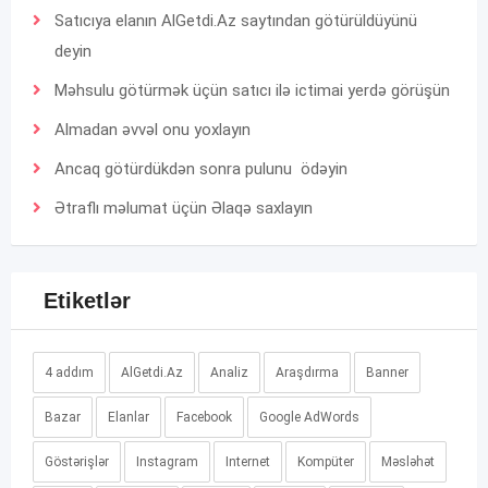
Satıcıya elanın AlGetdi.Az saytından götürüldüyünü
deyin
Məhsulu götürmək üçün satıcı ilə ictimai yerdə görüşün
Almadan əvvəl onu yoxlayın
Ancaq götürdükdən sonra pulunu ödəyin
Ətraflı məlumat üçün
Əlaqə
saxlayın
Etiketlər
4 addım
AlGetdi.Az
Analiz
Araşdırma
Banner
Bazar
Elanlar
Facebook
Google AdWords
Göstərişlər
Instagram
Internet
Kompüter
Məsləhət