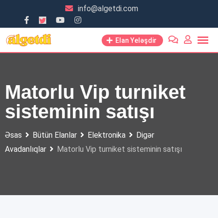
Skip
info@algetdi.com
to
content
Elan Yeləşdir
Matorlu Vip turniket
sisteminin satışı
Əsas
Bütün Elanlar
Elektronika
Digər
Avadanlıqlar
Matorlu Vip turniket sisteminin satışı