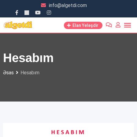
Skip
info@algetdi.com
to
content
Elan Yeləşdir
Hesabım
Əsas
Hesabım