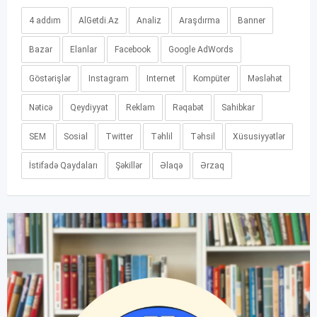
4 addım
AlGetdi.Az
Analiz
Araşdırma
Banner
Bazar
Elanlar
Facebook
Google AdWords
Göstərişlər
Instagram
Internet
Kompüter
Məsləhət
Nəticə
Qeydiyyat
Reklam
Rəqabət
Sahibkar
SEM
Sosial
Twitter
Təhlil
Təhsil
Xüsusiyyətlər
İstifadə Qaydaları
Şəkillər
Əlaqə
Ərzaq