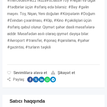
#mercedes#w221kuza#sclass#Toy #Nişan və digər
#tədbirlər üçün #sifariş edə bilərsiz. #Bəy #gəlin
maşını. Toy, Nişan, Yeni doğulan #Körpələrin #Doğum
#Evindən çıxarılması, #Klip, #Kino #çəkilişləri üçün
#sifariş qəbul olunur. Qiymət şəhər daxili məsafələrə
aiddir. Məsafədən asılı olaraq qiymət dəyişə bilər.
#Aeroport #transfer, #qonaq #qarsilama, #şəhər
#gəzintisi, #turların təşkili
Sevimlilərə əlavə et
Şikayət et
Paylaş:
Satıcı haqqında