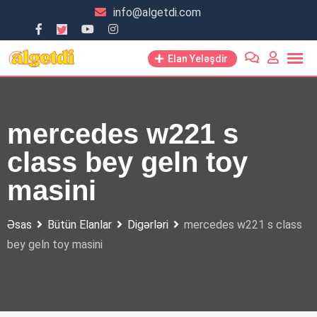
Skip
info@algetdi.com
to
content
Elan Yeləşdir
mercedes w221 s
class bey geln toy
masini
Əsas
Bütün Elanlar
Digərləri
mercedes w221 s class
bey geln toy masini