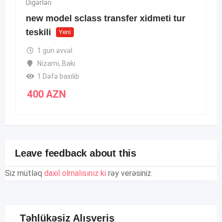
Digərləri
new model sclass transfer xidmeti tur
teskili
Yeni
1 gün əvvəl
Nizami
,
Bakı
1 Dəfə baxılıb
400
AZN
Leave feedback about this
Siz mütləq
daxil olmalısınız ki
rəy verəsiniz.
Təhlükəsiz Alışveriş