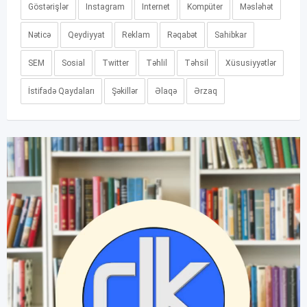
Göstərişlər
Instagram
Internet
Kompüter
Məsləhət
Nəticə
Qeydiyyat
Reklam
Rəqabət
Sahibkar
SEM
Sosial
Twitter
Təhlil
Təhsil
Xüsusiyyətlər
İstifadə Qaydaları
Şəkillər
Əlaqə
Ərzaq