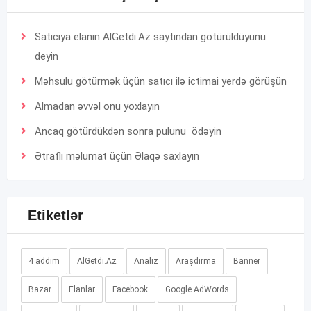
Satıcıya elanın AlGetdi.Az saytından götürüldüyünü
deyin
Məhsulu götürmək üçün satıcı ilə ictimai yerdə görüşün
Almadan əvvəl onu yoxlayın
Ancaq götürdükdən sonra pulunu ödəyin
Ətraflı məlumat üçün
Əlaqə
saxlayın
Etiketlər
4 addım
AlGetdi.Az
Analiz
Araşdırma
Banner
Bazar
Elanlar
Facebook
Google AdWords