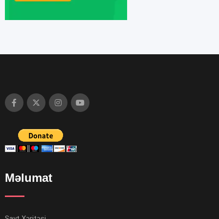
Məlumat
Sayt Xəritəsi