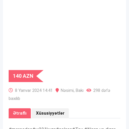
140
AZN
8 Yanvar 2024 14:41
Nəsimi
,
Bakı
298 dəfə
baxılıb
Ətraflı
Xüsusiyyətlər