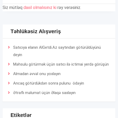
Siz mütləq
daxil olmalısınız ki
rəy verəsiniz.
Təhlükəsiz Alışveriş
Satıcıya elanın AlGetdi.Az saytından götürüldüyünü
deyin
Məhsulu götürmək üçün satıcı ilə ictimai yerdə görüşün
Almadan əvvəl onu yoxlayın
Ancaq götürdükdən sonra pulunu ödəyin
Ətraflı məlumat üçün
Əlaqə
saxlayın
Etiketlər