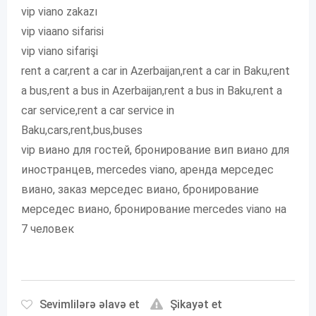
vip viano zakazı
vip viaano sifarisi
vip viano sifarişi
rent a car,rent a car in Azerbaijan,rent a car in Baku,rent
a bus,rent a bus in Azerbaijan,rent a bus in Baku,rent a
car service,rent a car service in
Baku,cars,rent,bus,buses
vip виано для гостей, бронирование вип виано для
иностранцев, mercedes viano, аренда мерседес
виано, заказ мерседес виано, бронирование
мерседес виано, бронирование mercedes viano на
7 человек
Sevimlilərə əlavə et
Şikayət et