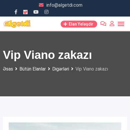
Skip
info@algetdi.com
to
content
Elan Yeləşdir
Vip Viano zakazı
Əsas
Bütün Elanlar
Digərləri
Vip Viano zakazı