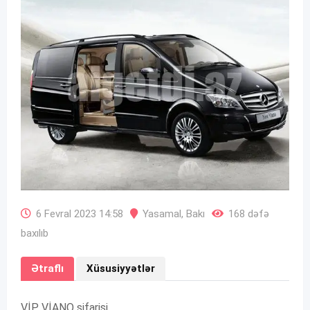
6 Fevral 2023 14:58
Yasamal
,
Bakı
168 dəfə
baxılıb
Ətraflı
Xüsusiyyətlər
VİP VİANO sifarişi