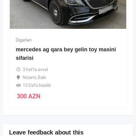
Digərləri
mercedes ag qara bey gelin toy masini
sifarisi
3 həftə əvvəl
Nizami
,
Bakı
13 Dəfə baxılıb
300
AZN
Leave feedback about this