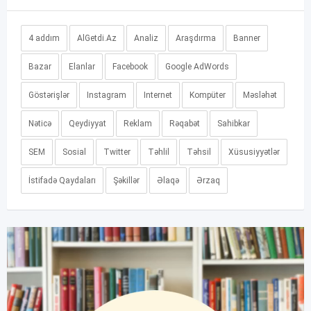
4 addım
AlGetdi.Az
Analiz
Araşdırma
Banner
Bazar
Elanlar
Facebook
Google AdWords
Göstərişlər
Instagram
Internet
Kompüter
Məsləhət
Nəticə
Qeydiyyat
Reklam
Rəqabət
Sahibkar
SEM
Sosial
Twitter
Təhlil
Təhsil
Xüsusiyyətlər
İstifadə Qaydaları
Şəkillər
Əlaqə
Ərzaq