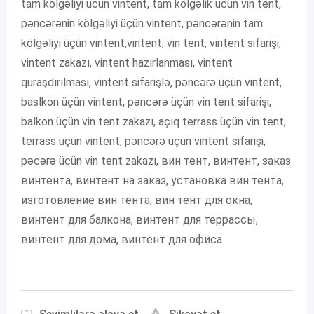
tam kölgəliyi ücün vintent, tam kölgəlik ücün vin tent,
pəncərənin kölgəliyi üçün vintent, pəncərənin tam
kölgəliyi üçün vintent,vintent, vin tent, vintent sifarişi,
vintent zakazı, vintent hazırlanması, vintent
quraşdırılması, vintent sifarişlə, pəncərə üçün vintent,
baslkon üçün vintent, pəncərə üçün vin tent sifarişi,
balkon üçün vin tent zakazı, açıq terrass üçün vin tent,
terrass üçün vintent, pəncərə üçün vintent sifarişi,
pəcərə ücün vin tent zakazı, вин тент, винтент, заказ
винтента, винтент на заказ, установка вин тента,
изготовление вин тента, вин тент для окна,
винтент для балкона, винтент для террассы,
винтент для дома, винтент для офиса