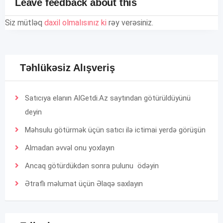
Leave feedback about this
Siz mütləq
daxil olmalısınız ki
rəy verəsiniz.
Təhlükəsiz Alışveriş
Satıcıya elanın AlGetdi.Az saytından götürüldüyünü
deyin
Məhsulu götürmək üçün satıcı ilə ictimai yerdə görüşün
Almadan əvvəl onu yoxlayın
Ancaq götürdükdən sonra pulunu ödəyin
Ətraflı məlumat üçün
Əlaqə
saxlayın