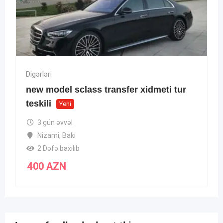
Digərləri
new model sclass transfer xidmeti tur
teskili
Yeni
3 gün əvvəl
Nizami
,
Bakı
2 Dəfə baxılıb
400
AZN