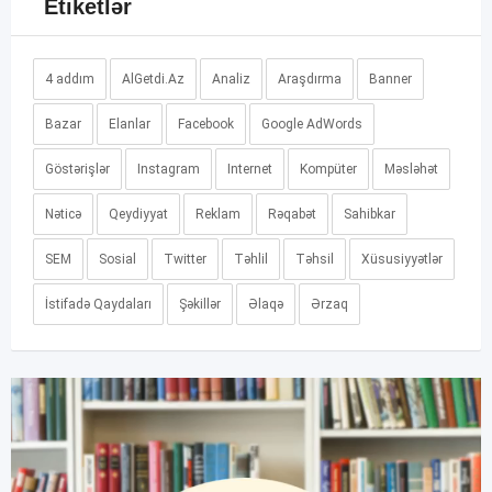
Etiketlər
4 addım
AlGetdi.Az
Analiz
Araşdırma
Banner
Bazar
Elanlar
Facebook
Google AdWords
Göstərişlər
Instagram
Internet
Kompüter
Məsləhət
Nəticə
Qeydiyyat
Reklam
Rəqabət
Sahibkar
SEM
Sosial
Twitter
Təhlil
Təhsil
Xüsusiyyətlər
İstifadə Qaydaları
Şəkillər
Əlaqə
Ərzaq