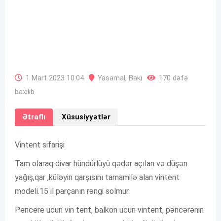
1 Mart 2023 10:04
Yasamal
,
Bakı
170 dəfə
baxılıb
Ətraflı
Xüsusiyyətlər
Vintent sifarişi
Tam olaraq divar hündürlüyü qədər açılan və düşən
yağış,qar ,küləyin qarşısını tamamilə alan vintent
modeli.15 il parçanın rəngi solmur.
Pencere ucun vin tent, balkon ucun vintent, pəncərənin