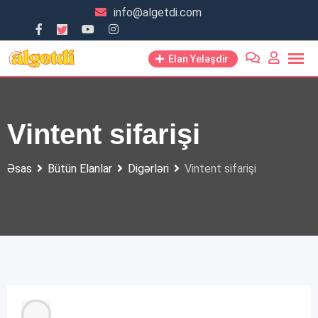
Skip
info@algetdi.com
to
content
Elan Yeləşdir
Vintent sifarişi
Əsas
Bütün Elanlar
Digərləri
Vintent sifarişi