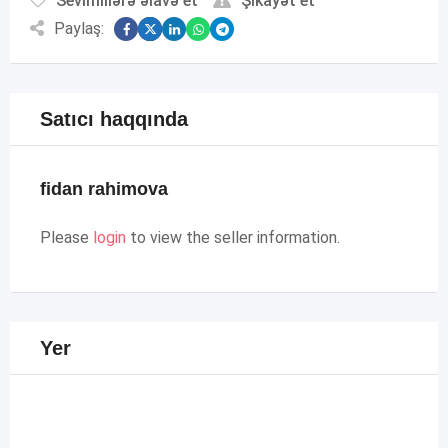
Sevimlilərə əlavə et
Şikayət et
Paylaş:
Satıcı haqqında
fidan rahimova
Please
login
to view the seller information.
Yer