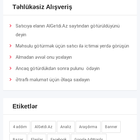
Təhlükəsiz Alışveriş
Satıcıya elanın AlGetdi.Az saytından götürüldüyünü
deyin
Məhsulu götürmək üçün satıcı ilə ictimai yerdə görüşün
Almadan əvvəl onu yoxlayın
Ancaq götürdükdən sonra pulunu ödəyin
Ətraflı məlumat üçün
Əlaqə
saxlayın
Etiketlər
4 addım
AlGetdi.Az
Analiz
Araşdırma
Banner
Bazar
Elanlar
Facebook
Google AdWords