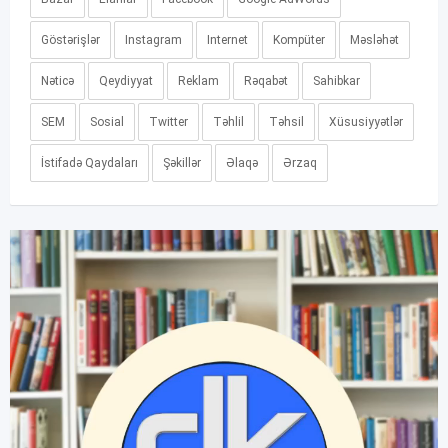
Göstərişlər
Instagram
Internet
Kompüter
Məsləhət
Nəticə
Qeydiyyat
Reklam
Rəqabət
Sahibkar
SEM
Sosial
Twitter
Təhlil
Təhsil
Xüsusiyyətlər
İstifadə Qaydaları
Şəkillər
Əlaqə
Ərzaq