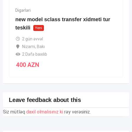
Digərləri
new model sclass transfer xidmeti tur
teskili
Yeni
2 gün əvvəl
Nizami
,
Bakı
2 Dəfə baxılıb
400
AZN
Leave feedback about this
Siz mütləq
daxil olmalısınız ki
rəy verəsiniz.