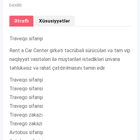
baxılıb
Ətraflı
Xüsusiyyətlər
Traveqo sifarişi
Rent a Car Center şirkəti təcrübəli sürücüləri və tam vip
nəqliyyat vasitələri ilə müştəriləri istədikləri ünvana
təhlükəsiz və rahat çatdırılmasını təmin edir.
Traveqo sifarişi
Traveqo sifarisi
Travego sifarişi
Travego sifarisi
Traveqo zakazı
Travego zakazi
Avtobus sifarişi