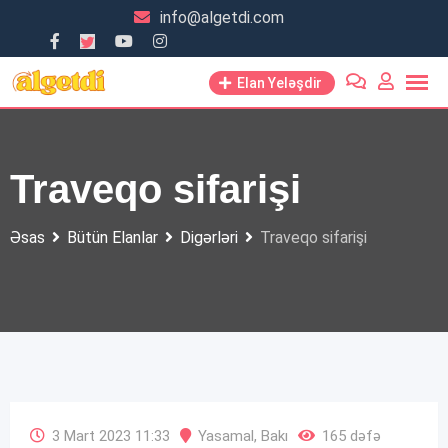
Skip
info@algetdi.com
to
content
Elan Yeləşdir
Traveqo sifarişi
Əsas
Bütün Elanlar
Digərləri
Traveqo sifarişi
3 Mart 2023 11:33
Yasamal
,
Bakı
165 dəfə