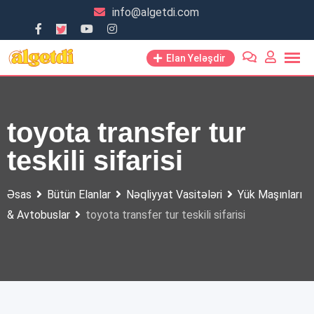
Skip
info@algetdi.com
to
content
Elan Yeləşdir
toyota transfer tur
teskili sifarisi
Əsas
Bütün Elanlar
Nəqliyyat Vasitələri
Yük Maşınları
& Avtobuslar
toyota transfer tur teskili sifarisi