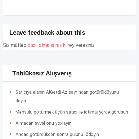
Leave feedback about this
Siz mütləq
daxil olmalısınız ki
rəy verəsiniz.
Təhlükəsiz Alışveriş
Satıcıya elanın AlGetdi.Az saytından götürüldüyünü
deyin
Məhsulu götürmək üçün satıcı ilə ictimai yerdə görüşün
Almadan əvvəl onu yoxlayın
Ancaq götürdükdən sonra pulunu ödəyin