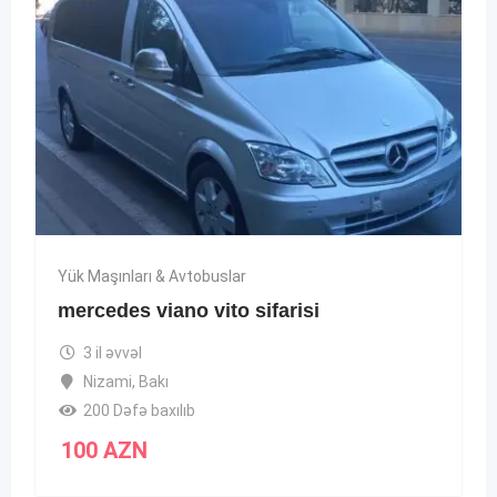
Yük Maşınları & Avtobuslar
mercedes viano vito sifarisi
3 il əvvəl
Nizami
,
Bakı
200 Dəfə baxılıb
100
AZN