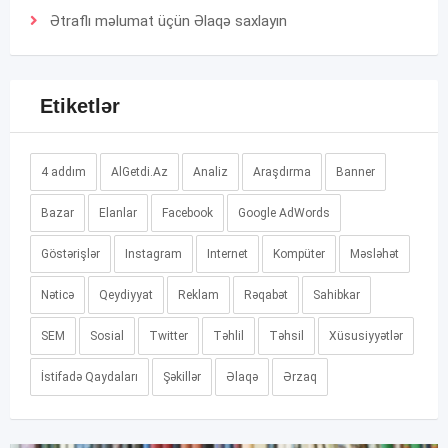
Ətraflı məlumat üçün
Əlaqə
saxlayın
Etiketlər
4 addım
AlGetdi.Az
Analiz
Araşdırma
Banner
Bazar
Elanlar
Facebook
Google AdWords
Göstərişlər
Instagram
Internet
Kompüter
Məsləhət
Nəticə
Qeydiyyat
Reklam
Rəqabət
Sahibkar
SEM
Sosial
Twitter
Təhlil
Təhsil
Xüsusiyyətlər
İstifadə Qaydaları
Şəkillər
Əlaqə
Ərzaq