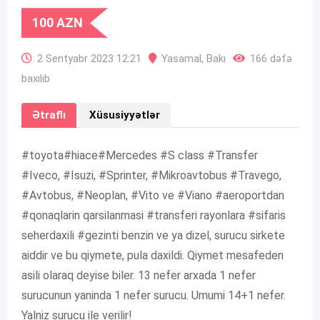
100
AZN
2 Sentyabr 2023 12:21
Yasamal
,
Bakı
166 dəfə
baxılıb
Ətraflı
Xüsusiyyətlər
#toyota#hiace#Mercedes #S class #Transfer
#Iveco, #Isuzi, #Sprinter, #Mikroavtobus #Travego,
#Avtobus, #Neoplan, #Vito ve #Viano #aeroportdan
#qonaqlarin qarsilanmasi #transferi rayonlara #sifaris
seherdaxili #gezinti benzin ve ya dizel, surucu sirkete
aiddir ve bu qiymete, pula daxildi. Qiymet mesafeden
asili olaraq deyise biler. 13 nefer arxada 1 nefer
surucunun yaninda 1 nefer surucu. Umumi 14+1 nefer.
Yalniz surucu ile verilir!