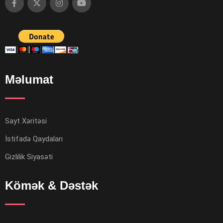
Məlumat
Sayt Xəritəsi
İstifadə Qaydaları
Gizlilik Siyasəti
Kömək & Dəstək