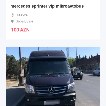
mercedes sprinter vip mikroavtobus
3 il əvvəl
Səbail
,
Bakı
100
AZN