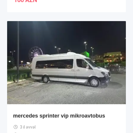
100
AZN
mercedes sprinter vip mikroavtobus
3 il əvvəl