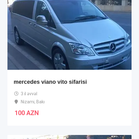
mercedes viano vito sifarisi
3 il əvvəl
Nizami
,
Bakı
100
AZN