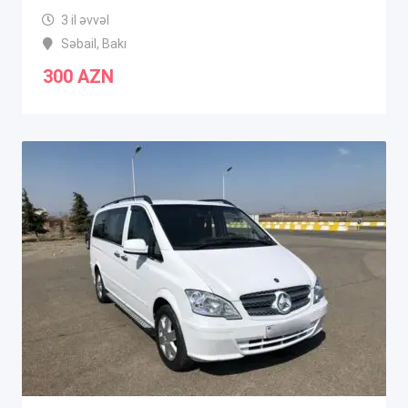
3 il əvvəl
Səbail
,
Bakı
300
AZN