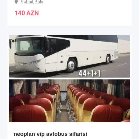
Səbail
,
Bakı
140
AZN
neoplan vip avtobus sifarisi