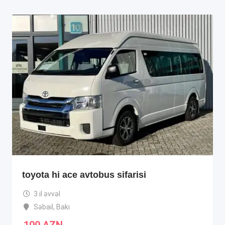
toyota hi ace avtobus sifarisi
3 il əvvəl
Səbail
,
Bakı