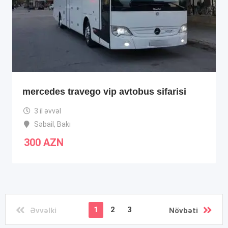
mercedes travego vip avtobus sifarisi
3 il əvvəl
Səbail
,
Bakı
300
AZN
1
2
3
Əvvəlki
Növbəti