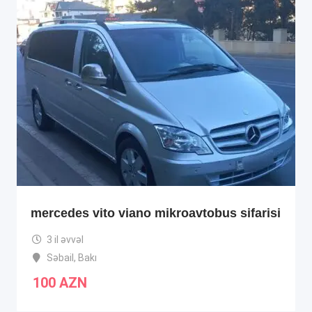
mercedes vito viano mikroavtobus sifarisi
3 il əvvəl
Səbail
,
Bakı
100
AZN