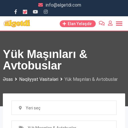
Skip
info@algetdi.com
to
content
Elan Yeləşdir
Yük Maşınları &
Avtobuslar
Əsas
Nəqliyyat Vasitələri
Yük Maşınları & Avtobuslar
Yeri seç