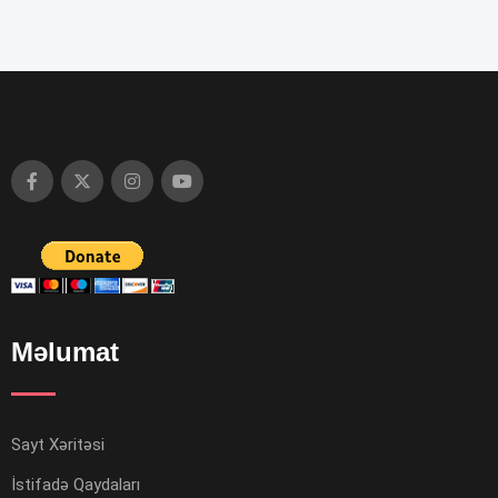
Məlumat
Sayt Xəritəsi
İstifadə Qaydaları