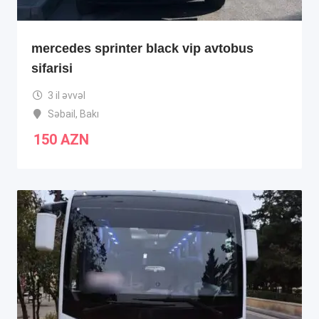
mercedes sprinter black vip avtobus
sifarisi
3 il əvvəl
Səbail
,
Bakı
150
AZN