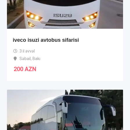
iveco isuzi avtobus sifarisi
3 il əvvəl
Səbail
,
Bakı
200
AZN