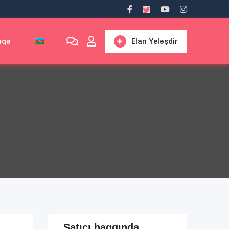
aqə
Elan Yeləşdir
Satıcı haqqında