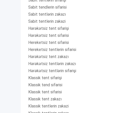
Sabit tentlərin sifarişi
Sabit tendlerin sifarisi
Sabit tentlərin zakazı
Sabit tentlerin zakazi
Hərəkətsiz tent sifarişi
Hərəkətsiz tent sifarisi
Hereketsiz tent sifarisi
Hereketsiz tentlerin sifarisi
Hərəkətsiz tent zakazı
Hərəkətsiz tentlərin zakazı
Hərəkətsiz tentlərin sifarişi
Klassik tent sifarişi
Klassik tend sifarisi
Klassik tent sifarisi
Klassik tent zakazı
Klassik tentlerin zakazi