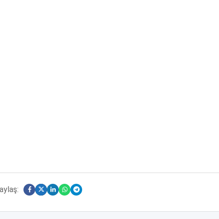
aylaş: