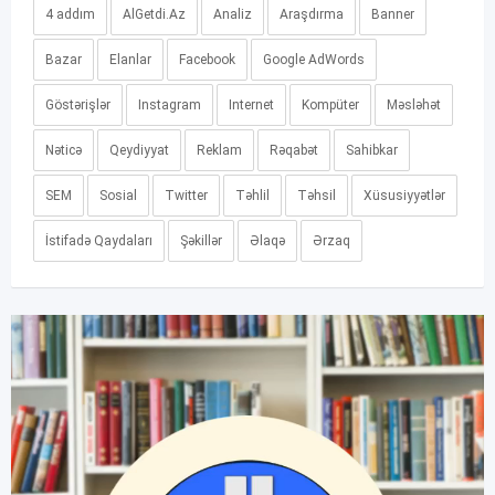
4 addım
AlGetdi.Az
Analiz
Araşdırma
Banner
Bazar
Elanlar
Facebook
Google AdWords
Göstərişlər
Instagram
Internet
Kompüter
Məsləhət
Nəticə
Qeydiyyat
Reklam
Rəqabət
Sahibkar
SEM
Sosial
Twitter
Təhlil
Təhsil
Xüsusiyyətlər
İstifadə Qaydaları
Şəkillər
Əlaqə
Ərzaq