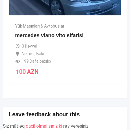
Yük Maşınları & Avtobuslar
mercedes viano vito sifarisi
3 il əvvəl
Nizami
,
Bakı
199 Dəfə baxılıb
100
AZN
Leave feedback about this
Siz mütləq
daxil olmalısınız ki
rəy verəsiniz.