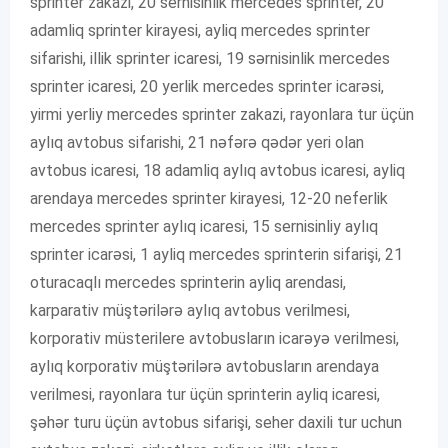
sprinter zakazi, 20 sernisinlik mercedes sprinter, 20
adamliq sprinter kirayesi, ayliq mercedes sprinter
sifarishi, illik sprinter icaresi, 19 sərnisinlik mercedes
sprinter icaresi, 20 yerlik mercedes sprinter icarəsi,
yirmi yerliy mercedes sprinter zakazi, rayonlara tur üçün
aylıq avtobus sifarishi, 21 nəfərə qədər yeri olan
avtobus icaresi, 18 adamliq aylıq avtobus icaresi, ayliq
arendaya mercedes sprinter kirayesi, 12-20 neferlik
mercedes sprinter aylıq icaresi, 15 sernisinliy aylıq
sprinter icarəsi, 1 ayliq mercedes sprinterin sifarişi, 21
oturacaqlı mercedes sprinterin ayliq arendasi,
karparativ müştərilərə aylıq avtobus verilmesi,
korporativ müsterilere avtobusların icarəyə verilmesi,
aylıq korporativ müştərilərə avtobusların arendaya
verilmesi, rayonlara tur üçün sprinterin ayliq icaresi,
şəhər turu üçün avtobus sifarişi, seher daxili tur uchun