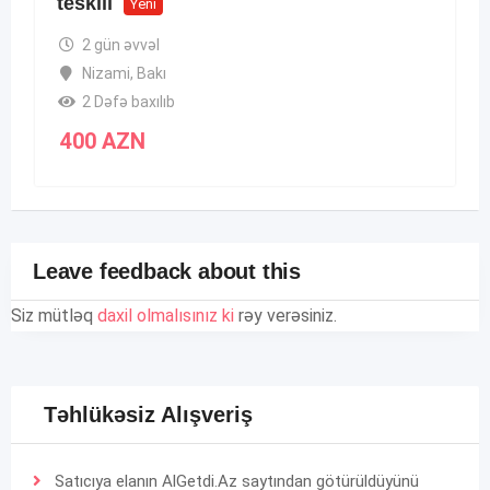
teskili
Yeni
2 gün əvvəl
Nizami
,
Bakı
2 Dəfə baxılıb
400
AZN
Leave feedback about this
Siz mütləq
daxil olmalısınız ki
rəy verəsiniz.
Təhlükəsiz Alışveriş
Satıcıya elanın AlGetdi.Az saytından götürüldüyünü