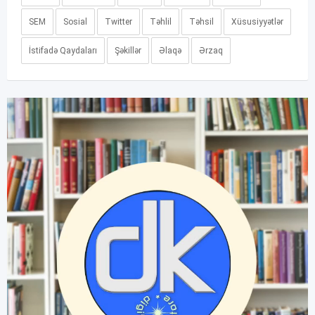
SEM
Sosial
Twitter
Təhlil
Təhsil
Xüsusiyyətlər
İstifadə Qaydaları
Şəkillər
Əlaqə
Ərzaq