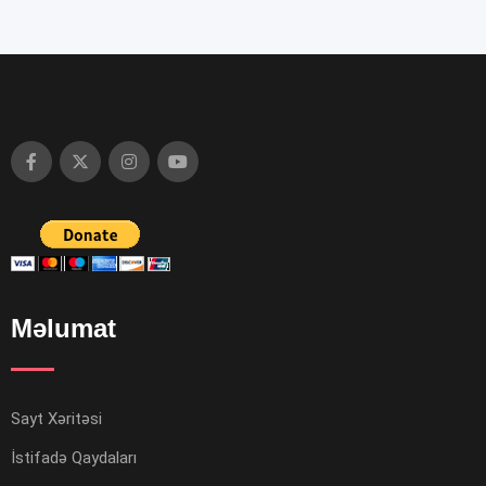
Məlumat
Sayt Xəritəsi
İstifadə Qaydaları