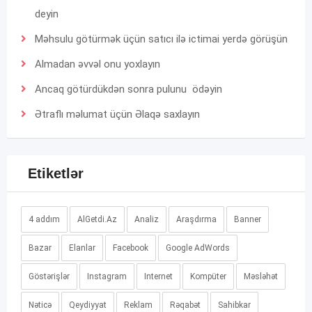
deyin
Məhsulu götürmək üçün satıcı ilə ictimai yerdə görüşün
Almadan əvvəl onu yoxlayın
Ancaq götürdükdən sonra pulunu ödəyin
Ətraflı məlumat üçün
Əlaqə
saxlayın
Etiketlər
4 addım
AlGetdi.Az
Analiz
Araşdırma
Banner
Bazar
Elanlar
Facebook
Google AdWords
Göstərişlər
Instagram
Internet
Kompüter
Məsləhət
Nəticə
Qeydiyyat
Reklam
Rəqabət
Sahibkar