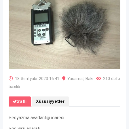
18 Sentyabr 2023 16:41
Yasamal
,
Bakı
210 dəfə
baxılıb
Ətraflı
Xüsusiyyətlər
Sesyazma avadanligi icaresi
Ses yazi aparati