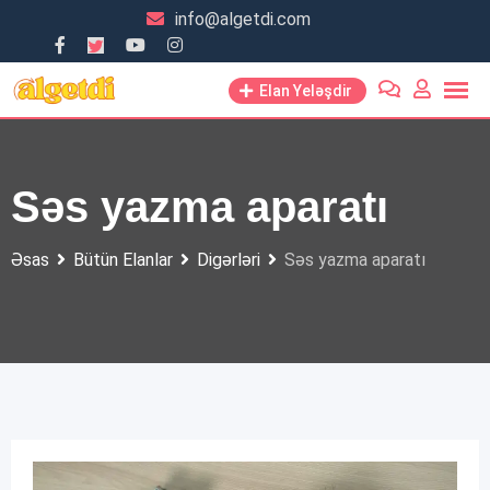
Skip
info@algetdi.com
to
content
Elan Yeləşdir
Səs yazma aparatı
Əsas
Bütün Elanlar
Digərləri
Səs yazma aparatı