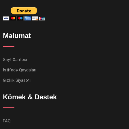
Məlumat
Sayt Xəritəsi
İstifadə Qaydaları
Gizlilik Siyasəti
Kömək & Dəstək
FAQ