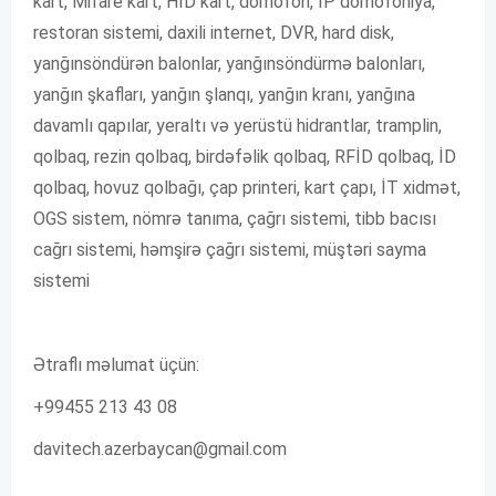
kart, Mifare kart, HİD kart, domofon, İP domofoniya,
restoran sistemi, daxili internet, DVR, hard disk,
yanğınsöndürən balonlar, yanğınsöndürmə balonları,
yanğın şkafları, yanğın şlanqı, yanğın kranı, yanğına
davamlı qapılar, yeraltı və yerüstü hidrantlar, tramplin,
qolbaq, rezin qolbaq, birdəfəlik qolbaq, RFİD qolbaq, İD
qolbaq, hovuz qolbağı, çap printeri, kart çapı, İT xidmət,
OGS sistem, nömrə tanıma, çağrı sistemi, tibb bacısı
cağrı sistemi, həmşirə çağrı sistemi, müştəri sayma
sistemi
Ətraflı məlumat üçün:
+99455 213 43 08
davitech.azerbaycan@gmail.com