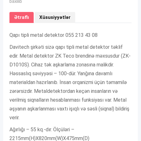
baxılıb
Ətraflı
Xüsusiyyətlər
Qapı tipli metal detektor 055 213 43 08
Davitech şirkəti sizə qapı tipli metal detektor təklif
edir. Metal detektor ZK Teco brendinə məxsusdur (ZK-
D1010S). Cihaz tək aşkarlama zonasına malikdir.
Həssaslıq səviyyəsi – 100-dür. Yanğına davamlı
materialdan hazırlanıb. İnsan orqanizmi üçün təmamilə
zərərsizdir. Metaldetektordan keçən insanların və
verilmiş siqnalların hesablanması funksiyası var. Metal
əşyanın aşkarlanması vaxtı işıqlı və səsli (siqnal) bildiriş
verir.
Ağırlığı – 55 kq.-dır. Ölçüləri –
2215mm(H)X820mm(W)X475mm(D)