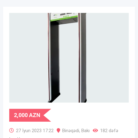
2,000
AZN
27 İyun 2023 17:22
Binəqədi
,
Bakı
182 dəfə