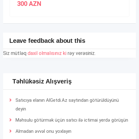
300
AZN
Leave feedback about this
Siz mütləq
daxil olmalısınız ki
rəy verəsiniz.
Təhlükəsiz Alışveriş
Satıcıya elanın AlGetdi.Az saytından götürüldüyünü
deyin
Məhsulu götürmək üçün satıcı ilə ictimai yerdə görüşün
Almadan əvvəl onu yoxlayın