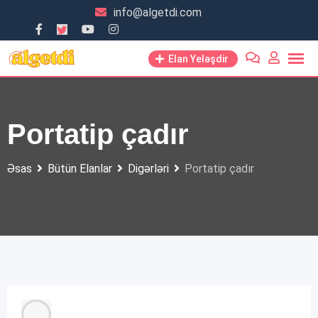
Skip
info@algetdi.com
to
content
Elan Yeləşdir
Portatip çadır
Əsas
Bütün Elanlar
Digərləri
Portatip çadır