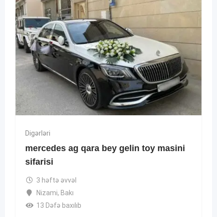
Digərləri
mercedes ag qara bey gelin toy masini
sifarisi
3 həftə əvvəl
Nizami
,
Bakı
13 Dəfə baxılıb