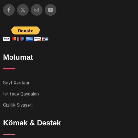
Məlumat
Sayt Xəritəsi
İstifadə Qaydaları
Gizlilik Siyasəti
Kömək & Dəstək