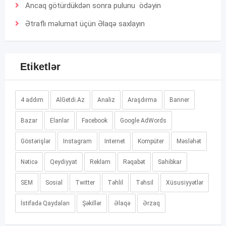
Ancaq götürdükdən sonra pulunu ödəyin
Ətraflı məlumat üçün
Əlaqə
saxlayın
Etiketlər
4 addım
AlGetdi.Az
Analiz
Araşdırma
Banner
Bazar
Elanlar
Facebook
Google AdWords
Göstərişlər
Instagram
Internet
Kompüter
Məsləhət
Nəticə
Qeydiyyat
Reklam
Rəqabət
Sahibkar
SEM
Sosial
Twitter
Təhlil
Təhsil
Xüsusiyyətlər
İstifadə Qaydaları
Şəkillər
Əlaqə
Ərzaq