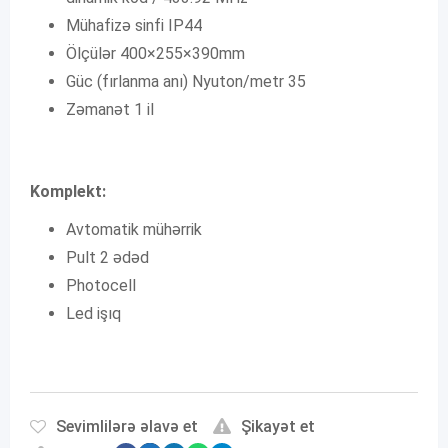
Mühafizə sinfi IP44
Ölçülər 400×255×390mm
Güc (fırlanma anı) Nyuton/metr 35
Zəmanət 1 il
Komplekt:
Avtomatik mühərrik
Pult 2 ədəd
Photocell
Led işıq
Sevimlilərə əlavə et
Şikayət et