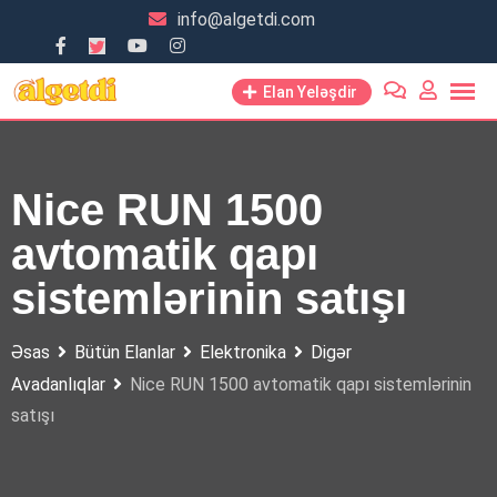
Skip
info@algetdi.com
to
content
Elan Yeləşdir
Nice RUN 1500
avtomatik qapı
sistemlərinin satışı
Əsas
Bütün Elanlar
Elektronika
Digər
Avadanlıqlar
Nice RUN 1500 avtomatik qapı sistemlərinin
satışı