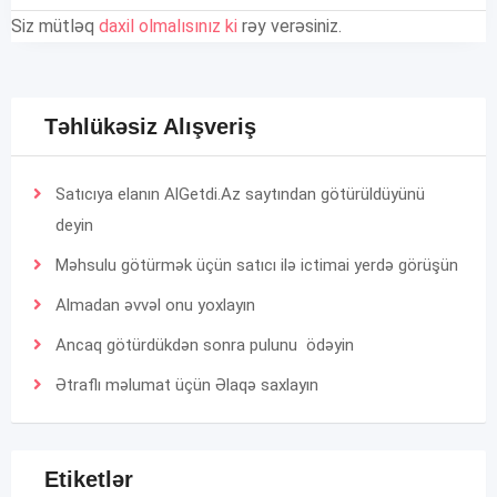
Siz mütləq
daxil olmalısınız ki
rəy verəsiniz.
Təhlükəsiz Alışveriş
Satıcıya elanın AlGetdi.Az saytından götürüldüyünü
deyin
Məhsulu götürmək üçün satıcı ilə ictimai yerdə görüşün
Almadan əvvəl onu yoxlayın
Ancaq götürdükdən sonra pulunu ödəyin
Ətraflı məlumat üçün
Əlaqə
saxlayın
Etiketlər