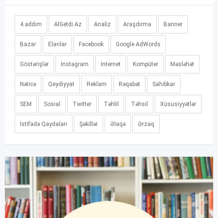
4 addım
AlGetdi.Az
Analiz
Araşdırma
Banner
Bazar
Elanlar
Facebook
Google AdWords
Göstərişlər
Instagram
Internet
Kompüter
Məsləhət
Nəticə
Qeydiyyat
Reklam
Rəqabət
Sahibkar
SEM
Sosial
Twitter
Təhlil
Təhsil
Xüsusiyyətlər
İstifadə Qaydaları
Şəkillər
Əlaqə
Ərzaq