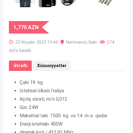
1,770
AZN
23 Noyabr 2023 15:44
Nərimanov
,
Bakı
274
dəfə baxılıb
Ətraflı
Xüsusiyyətlər
Çəki 19 kg
Istehsal ölkəsi İtaliya
Açılış sürəti, m/s 0,012
Güc 24W
Maksimal Iəki 1500 kg və 14 m-ə qədər
Enerji istehlakı 400W
dinamik kod / 433.92 MHz