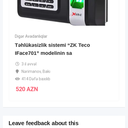
Digər Avadanlıqlar
Təhlükəsizlik sistemi “ZK Teco
IFace701” modelinin sa
3 il əvvəl
Nərimanov
,
Bakı
414 Dəfə baxılıb
520
AZN
Leave feedback about this