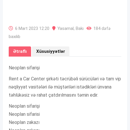
6 Mart 2023 12:20
Yasamal
,
Bakı
184 dəfə
baxılıb
Ətraflı
Xüsusiyyətlər
Neoplan sifarişi
Rent a Car Center şirkəti təcrübəli sürücüləri və tam vip
nəqliyyat vasitələri ilə müştəriləri istədikləri ünvana
təhlükəsiz və rahat çatdırılmasını təmin edir.
Neoplan sifarişi
Neoplan sifarisi
Neoplan zakazı