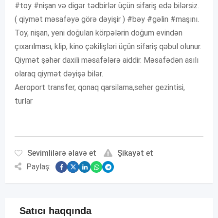
#toy #nişan və digər tədbirlər üçün sifariş edə bilərsiz.
( qiymət məsafəyə görə dəyişir ) #bəy #gəlin #maşını.
Toy, nişan, yeni doğulan körpələrin doğum evindən
çıxarılması, klip, kino çəkilişləri üçün sifariş qəbul olunur.
Qiymət şəhər daxili məsafələrə aiddir. Məsafədən asılı
olaraq qiymət dəyişə bilər.
Aeroport transfer, qonaq qarsilama,seher gezintisi,
turlar
Sevimlilərə əlavə et
Şikayət et
Paylaş:
Satıcı haqqında