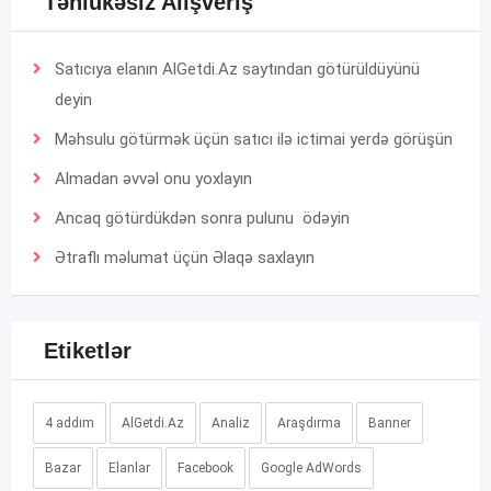
Təhlükəsiz Alışveriş
Satıcıya elanın AlGetdi.Az saytından götürüldüyünü
deyin
Məhsulu götürmək üçün satıcı ilə ictimai yerdə görüşün
Almadan əvvəl onu yoxlayın
Ancaq götürdükdən sonra pulunu ödəyin
Ətraflı məlumat üçün
Əlaqə
saxlayın
Etiketlər
4 addım
AlGetdi.Az
Analiz
Araşdırma
Banner
Bazar
Elanlar
Facebook
Google AdWords