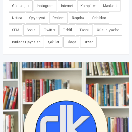
Göstərişlər
Instagram
Internet
Kompüter
Məsləhət
Nəticə
Qeydiyyat
Reklam
Rəqabət
Sahibkar
SEM
Sosial
Twitter
Təhlil
Təhsil
Xüsusiyyətlər
İstifadə Qaydaları
Şəkillər
Əlaqə
Ərzaq