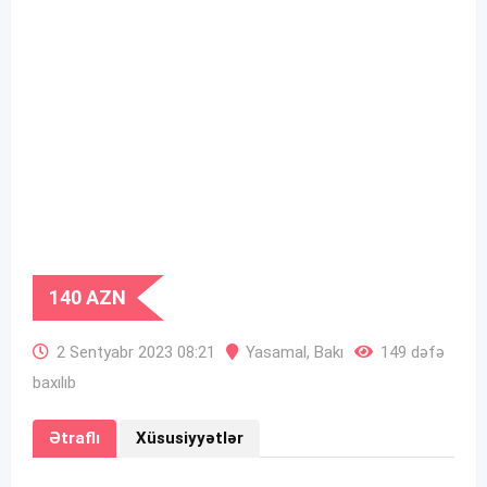
140
AZN
2 Sentyabr 2023 08:21
Yasamal
,
Bakı
149 dəfə
baxılıb
Ətraflı
Xüsusiyyətlər