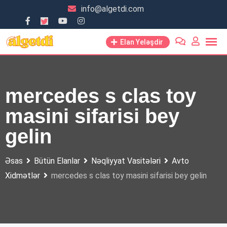
Skip
info@algetdi.com
to
content
Elan Yeləşdir
mercedes s clas toy
masini sifarisi bey
gelin
Əsas
Bütün Elanlar
Nəqliyyat Vasitələri
Avto
Xidmətlər
mercedes s clas toy masini sifarisi bey gelin