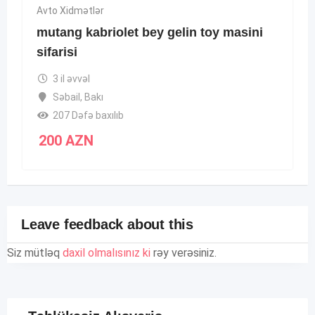
Avto Xidmətlər
mutang kabriolet bey gelin toy masini
sifarisi
3 il əvvəl
Səbail
,
Bakı
207 Dəfə baxılıb
200
AZN
Leave feedback about this
Siz mütləq
daxil olmalısınız ki
rəy verəsiniz.