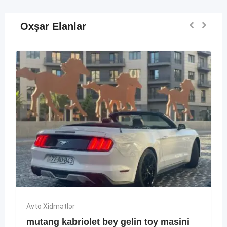
Oxşar Elanlar
Avto Xidmətlər
mutang kabriolet bey gelin toy masini