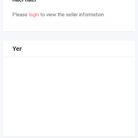
Please
login
to view the seller information.
Yer