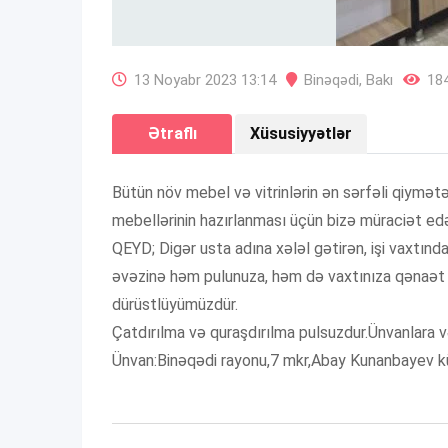
13 Noyabr 2023 13:14
Binəqədi
,
Bakı
184
Ətraflı
Xüsusiyyətlər
Bütün növ mebel və vitrinlərin ən sərfəli qiymət
mebellərinin hazırlanması üçün bizə müraciət ed
QEYD; Digər usta adına xələl gətirən, işi vaxtınd
əvəzinə həm pulunuza, həm də vaxtınıza qənaət 
dürüstlüyümüzdür.
Çatdırılma və quraşdırılma pulsuzdur.Ünvanlara v
Ünvan:Binəqədi rayonu,7 mkr,Abay Kunanbayev kü