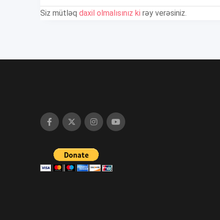
Siz mütləq
daxil olmalısınız ki
rəy verəsiniz.