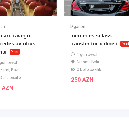
əri
Digərləri
plan travego
mercedes sclass
cedes avtobus
transfer tur xidmeti
Yen
risi
Yeni
1 gün əvvəl
Nizami
,
Bakı
 gün əvvəl
0 Dəfə baxılıb
izami
,
Bakı
Dəfə baxılıb
250
AZN
0
AZN