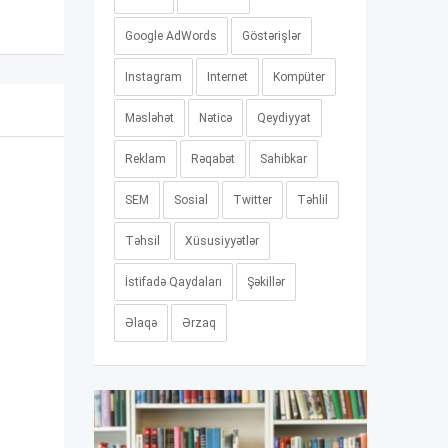
Google AdWords
Göstərişlər
Instagram
Internet
Kompüter
Məsləhət
Nəticə
Qeydiyyat
Reklam
Rəqabət
Sahibkar
SEM
Sosial
Twitter
Təhlil
Təhsil
Xüsusiyyətlər
İstifadə Qaydaları
Şəkillər
Əlaqə
Ərzaq