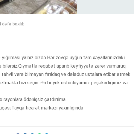
 dəfə baxılıb
ə yığılması yalnız bizdə.Hər zövqə uyğun tam xəyallarınızdakı
ə bilərsiz.Qiymətlə rəqabət aparıb keyfiyyətə zərər vurmuruq.
a təhvil verə bilməyən fırıldaq və dələduz ustalara etibar etmək
etməklə bizi seçin. Ən böyük üstünlüyümüz peşəkarlığımız və
ə rayonlara ödənişsiz çatdırılma.
çəsi,Tayqa ticarət mərkəzi yaxınlığında