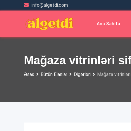
Skip
info@algetdi.com
to
content
Ana Səhifə
Mağaza vitrinləri sif
Əsas
Bütün Elanlar
Digərləri
Mağaza vitrinləri 