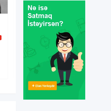
Digərləri
mercedes vclass sifarisi
i
Yeni
1 gün əvvəl
Nizami
,
Bakı
0 Dəfə baxılıb
100
AZN