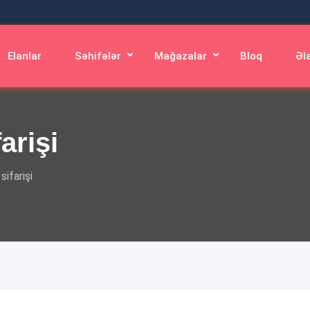
Elanlar
Səhifələr
Mağazalar
Bloq
Əl
arişi
sifarişi