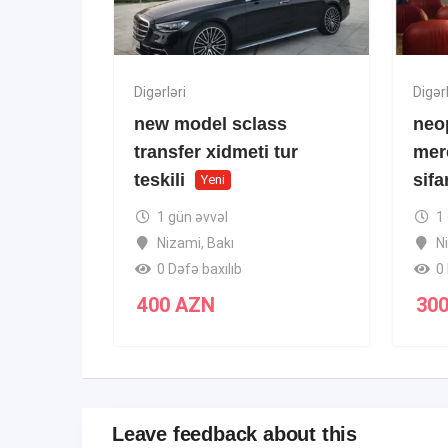
Digərləri
Digərl
new model sclass
neo
transfer xidmeti tur
mer
teskili
sifa
Yeni
1 gün əvvəl
1
Nizami
,
Bakı
N
0 Dəfə baxılıb
0 
400
AZN
30
Leave feedback about this