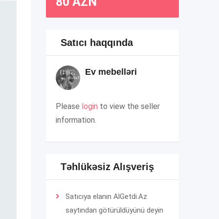
80
AZN
Satıcı haqqında
Ev mebelləri
Please
login
to view the seller
information.
Təhlükəsiz Alışveriş
Satıcıya elanın AlGetdi.Az
saytından götürüldüyünü deyin