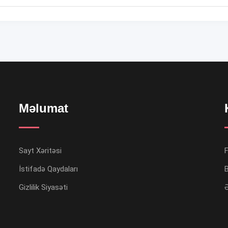
Məlumat
Sayt Xəritəsi
İstifadə Qaydaları
B
Gizlilik Siyasəti