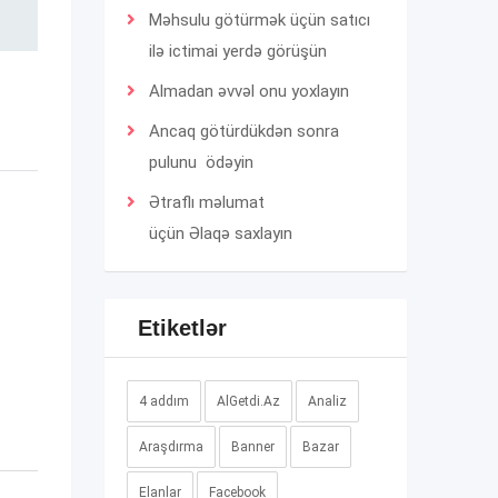
Məhsulu götürmək üçün satıcı
ilə ictimai yerdə görüşün
Almadan əvvəl onu yoxlayın
Ancaq götürdükdən sonra
pulunu ödəyin
Ətraflı məlumat
üçün
Əlaqə
saxlayın
Etiketlər
4 addım
AlGetdi.Az
Analiz
Araşdırma
Banner
Bazar
Elanlar
Facebook