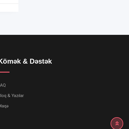
Kömək & Dəstək
FAQ
loq & Yazılar
Əlaqə