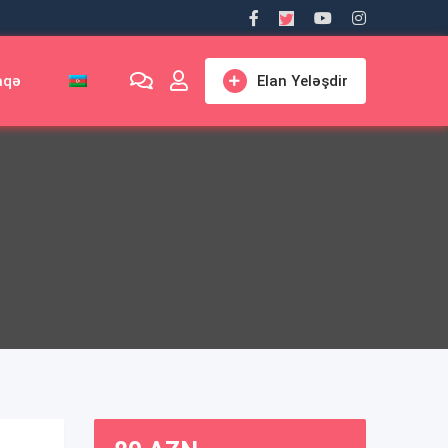
aqə
Elan Yeləşdir