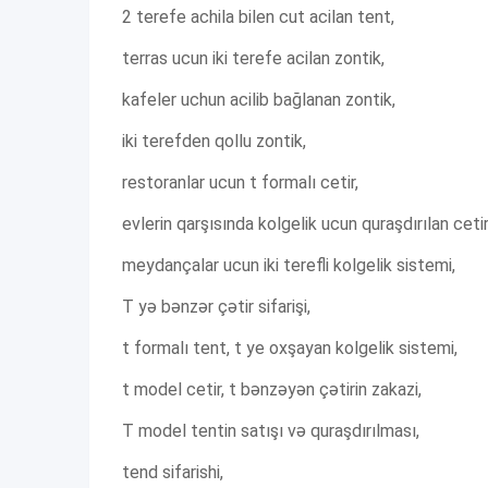
2 terefe achila bilen cut acilan tent,
terras ucun iki terefe acilan zontik,
kafeler uchun acilib bağlanan zontik,
iki terefden qollu zontik,
restoranlar ucun t formalı cetir,
evlerin qarşısında kolgelik ucun quraşdırılan cetir
meydançalar ucun iki terefli kolgelik sistemi,
T yə bənzər çətir sifarişi,
t formalı tent, t ye oxşayan kolgelik sistemi,
t model cetir, t bənzəyən çətirin zakazi,
T model tentin satışı və quraşdırılması,
tend sifarishi,