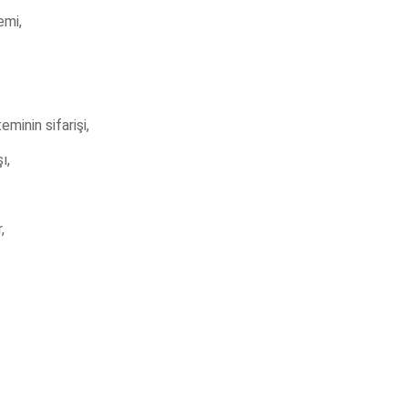
emi,
eminin sifarişi,
ı,
,