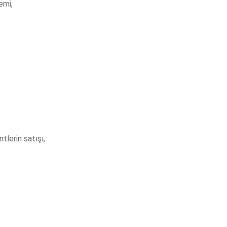
emi,
lerin satışı,