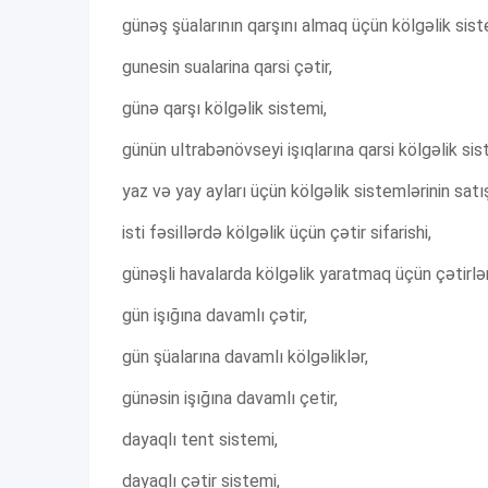
günəş şüalarının qarşını almaq üçün kölgəlik sist
gunesin sualarina qarsi çətir,
günə qarşı kölgəlik sistemi,
günün ultrabənövseyi işıqlarına qarsi kölgəlik sist
yaz və yay ayları üçün kölgəlik sistemlərinin satış
isti fəsillərdə kölgəlik üçün çətir sifarishi,
günəşli havalarda kölgəlik yaratmaq üçün çətirlər
gün işığına davamlı çətir,
gün şüalarına davamlı kölgəliklər,
günəsin işığına davamlı çetir,
dayaqlı tent sistemi,
dayaqlı çətir sistemi,