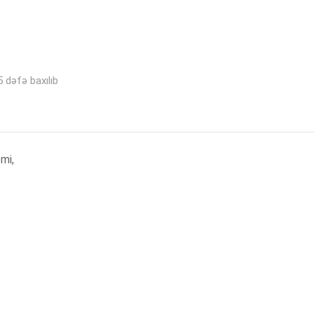
 dəfə baxılıb
emi,