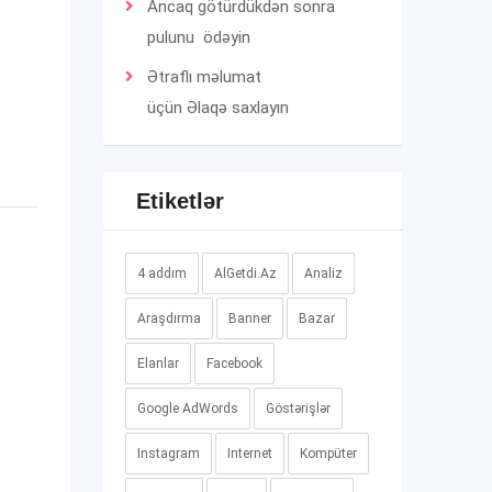
Ancaq götürdükdən sonra
pulunu ödəyin
Ətraflı məlumat
üçün
Əlaqə
saxlayın
Etiketlər
4 addım
AlGetdi.Az
Analiz
Araşdırma
Banner
Bazar
Elanlar
Facebook
Google AdWords
Göstərişlər
Instagram
Internet
Kompüter