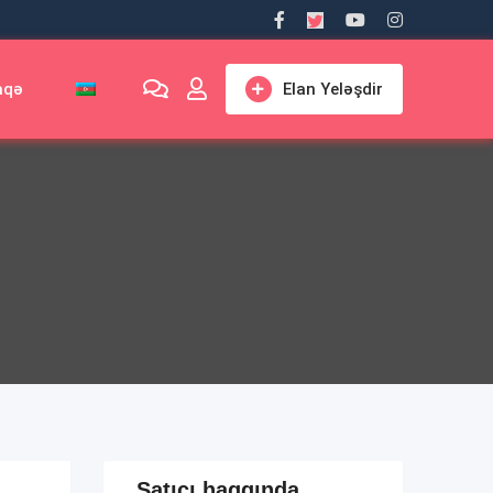
aqə
Elan Yeləşdir
Satıcı haqqında