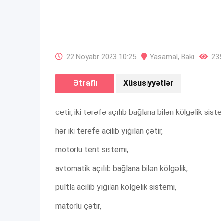
22 Noyabr 2023 10:25
Yasamal
,
Bakı
235
Ətraflı
Xüsusiyyətlər
cetir, iki tərəfə açılıb bağlana bilən kölgəlik sist
hər iki terefe acilib yığılan çətir,
motorlu tent sistemi,
avtomatik açılıb bağlana bilən kölgəlik,
pultla acilib yığılan kolgelik sistemi,
matorlu çətir,