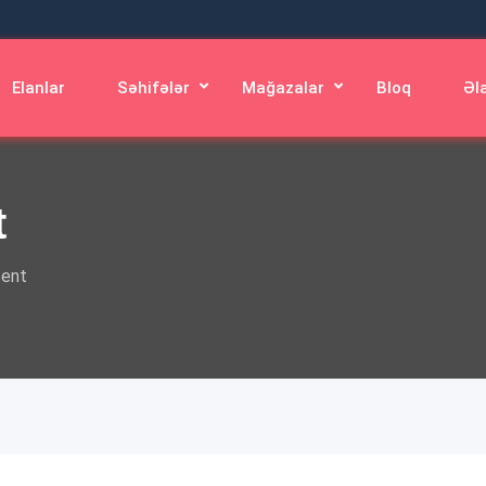
Elanlar
Səhifələr
Mağazalar
Bloq
Əl
t
tent