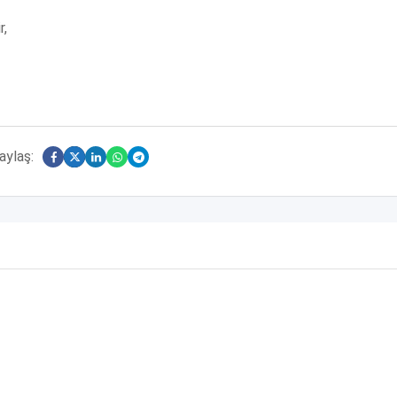
r,
aylaş: