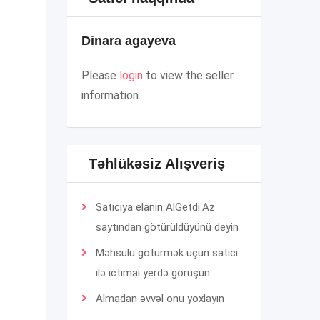
Dinara agayeva
Please
login
to view the seller
information.
Təhlükəsiz Alışveriş
Satıcıya elanın AlGetdi.Az
saytından götürüldüyünü deyin
Məhsulu götürmək üçün satıcı
ilə ictimai yerdə görüşün
Almadan əvvəl onu yoxlayın