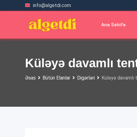
Skip
info@algetdi.com
to
content
Ana Səhifə
Küləyə davamlı ten
Əsas
Bütün Elanlar
Digərləri
Küləyə davamlı 