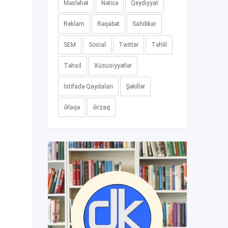
Məsləhət
Nəticə
Qeydiyyat
Reklam
Rəqabət
Sahibkar
SEM
Sosial
Twitter
Təhlil
Təhsil
Xüsusiyyətlər
İstifadə Qaydaları
Şəkillər
Əlaqə
Ərzaq