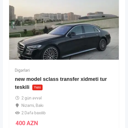
Digərləri
new model sclass transfer xidmeti tur
teskili
Yeni
2 gün əvvəl
Nizami
,
Bakı
2 Dəfə baxılıb
400
AZN