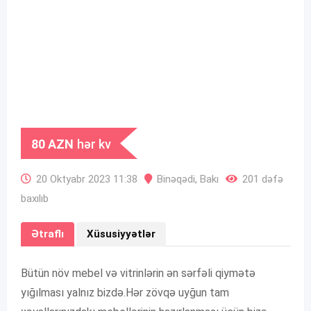
80
AZN
hər kv
20 Oktyabr 2023 11:38
Binəqədi
,
Bakı
201 dəfə
baxılıb
Ətraflı
Xüsusiyyətlər
Bütün növ mebel və vitrinlərin ən sərfəli qiymətə
yığılması yalnız bizdə.Hər zövqə uyğun tam