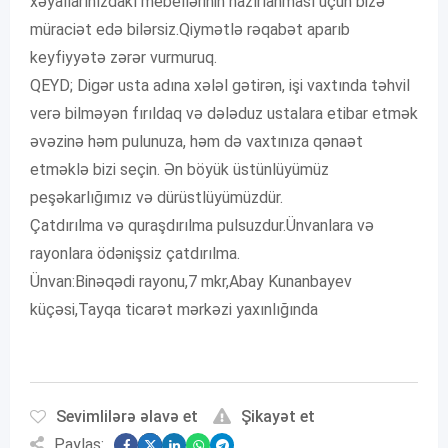
xəyallarınızdakı mebellərinin hazırlanması üçün bizə
müraciət edə bilərsiz.Qiymətlə rəqabət aparıb
keyfiyyətə zərər vurmuruq.
QEYD; Digər usta adına xələl gətirən, işi vaxtında təhvil
verə bilməyən fırıldaq və dələduz ustalara etibar etmək
əvəzinə həm pulunuza, həm də vaxtınıza qənaət
etməklə bizi seçin. Ən böyük üstünlüyümüz
peşəkarlığımız və dürüstlüyümüzdür.
Çatdırılma və quraşdırılma pulsuzdur.Ünvanlara və
rayonlara ödənişsiz çatdırılma.
Ünvan:Binəqədi rayonu,7 mkr,Abay Kunanbayev
küçəsi,Tayqa ticarət mərkəzi yaxınlığında
Sevimlilərə əlavə et
Şikayət et
Paylaş: