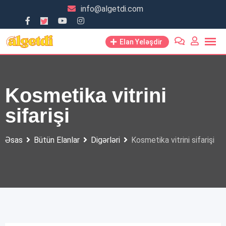
Skip
info@algetdi.com
to
content
Elan Yeləşdir
Kosmetika vitrini
sifarişi
Əsas
Bütün Elanlar
Digərləri
Kosmetika vitrini sifarişi