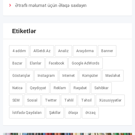
Ətraflı məlumat üçün
Əlaqə
saxlayın
Etiketlər
4 addım
AlGetdi.Az
Analiz
Araşdırma
Banner
Bazar
Elanlar
Facebook
Google AdWords
Göstərişlər
Instagram
Internet
Kompüter
Məsləhət
Nəticə
Qeydiyyat
Reklam
Rəqabət
Sahibkar
SEM
Sosial
Twitter
Təhlil
Təhsil
Xüsusiyyətlər
İstifadə Qaydaları
Şəkillər
Əlaqə
Ərzaq