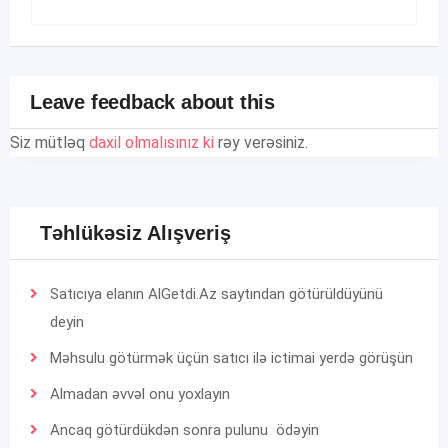
Leave feedback about this
Siz mütləq
daxil olmalısınız ki
rəy verəsiniz.
Təhlükəsiz Alışveriş
Satıcıya elanın AlGetdi.Az saytından götürüldüyünü
deyin
Məhsulu götürmək üçün satıcı ilə ictimai yerdə görüşün
Almadan əvvəl onu yoxlayın
Ancaq götürdükdən sonra pulunu ödəyin