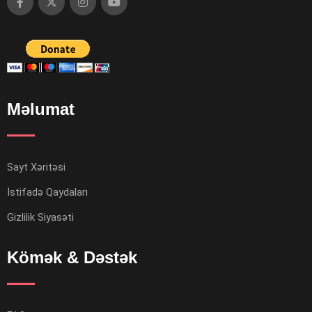
Məlumat
Sayt Xəritəsi
İstifadə Qaydaları
Gizlilik Siyasəti
Kömək & Dəstək