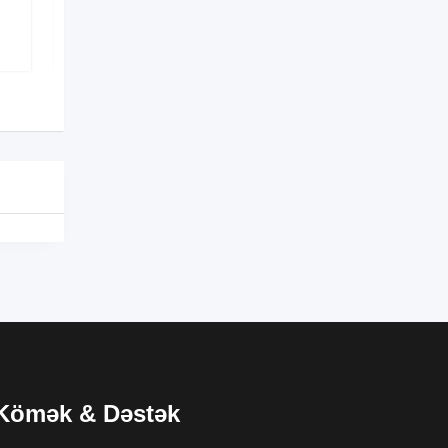
100
AZN
Kömək & Dəstək