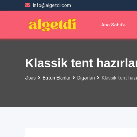
Skip
info@algetdi.com
to
content
Ana Səhifə
Klassik tent hazırl
Əsas
Bütün Elanlar
Digərləri
Klassik tent haz