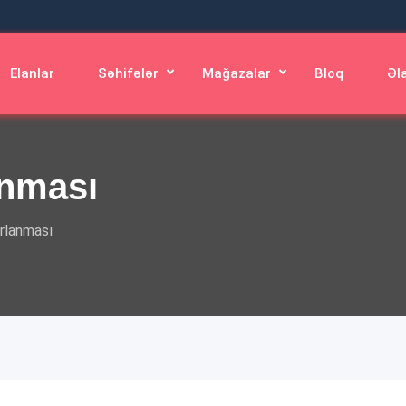
Elanlar
Səhifələr
Mağazalar
Bloq
Əl
anması
ırlanması