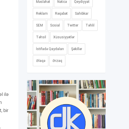
Məsləhət
Nəticə
Qeydiyyat
Reklam
Rəqabət
Sahibkar
SEM
Sosial
Twitter
Təhlil
Təhsil
Xüsusiyyətlər
İstifadə Qaydaları
Şəkillər
Əlaqə
Ərzaq
l ilə
n
, bir
,