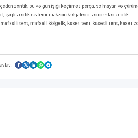
rçadan zontik, su və gün işığı keçirməz parça, solmayan və çürü
t, işıqlı zontik sistemi, məkanin kölgəliyini təmin edən zontik,
mafsalli tent, mafsalli kölgəlik, kaset tent, kasetli tent, kaset zo
aylaş: