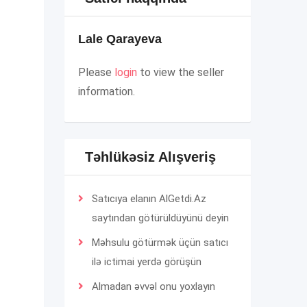
Lale Qarayeva
Please
login
to view the seller
information.
Təhlükəsiz Alışveriş
Satıcıya elanın AlGetdi.Az
saytından götürüldüyünü deyin
Məhsulu götürmək üçün satıcı
ilə ictimai yerdə görüşün
Almadan əvvəl onu yoxlayın