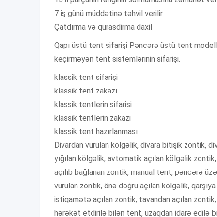
7 iş günü müddətinə təhvil verilir
Çatdırma və qurasdirma daxil
Qapı üstü tent sifarişi Pəncərə üstü tent modellə
keçirməyən tent sistemlərinin sifarişi.
klassik tent sifarişi
klassik tent zakazı
klassik tentlerin sifarisi
klassik tentlerin zakazi
klassik tent hazırlanması
Divardan vurulan kölgəlik, divara bitişik zontik, d
yığılan kölgəlik, avtomatik açılan kölgəlik zontik,
açılıb bağlanan zontik, manual tent, pəncərə üzə
vurulan zontik, önə doğru açılan kölgəlik, qarşıya
istiqamətə açılan zontik, tavandan açılan zontik,
hərəkət etdirilə bilən tent, uzaqdan idarə edilə b