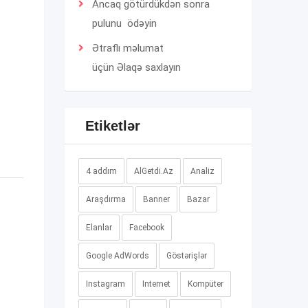
Ancaq götürdükdən sonra
pulunu ödəyin
Ətraflı məlumat
üçün
Əlaqə
saxlayın
Etiketlər
4 addım
AlGetdi.Az
Analiz
Araşdırma
Banner
Bazar
Elanlar
Facebook
Google AdWords
Göstərişlər
Instagram
Internet
Kompüter