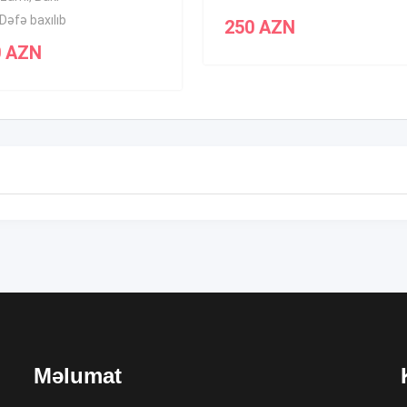
Dəfə baxılıb
250
AZN
0
AZN
Məlumat