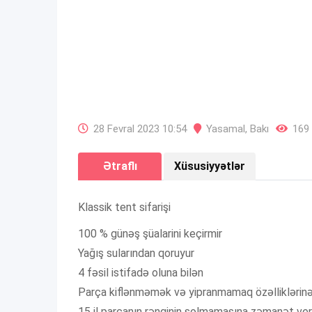
28 Fevral 2023 10:54
Yasamal
,
Bakı
169 
Ətraflı
Xüsusiyyətlər
Klassik tent sifarişi
100 % günəş şüalarini keçirmir
Yağış sularından qoruyur
4 fəsil istifadə oluna bilən
Parça kiflənməmək və yipranmamaq özəlliklərinə
15 il parçanın rənginin solmamasına zəmanət veri