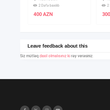
2 Dəfə baxılıb
2 
400
AZN
30
Leave feedback about this
Siz mütləq
daxil olmalısınız ki
rəy verəsiniz.