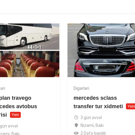
əri
Digərləri
plan travego
mercedes sclass
cedes avtobus
transfer tur xidmeti
Yen
risi
Yeni
3 gün əvvəl
Nizami
,
Bakı
 gün əvvəl
2 Dəfə baxılıb
izami
,
Bakı