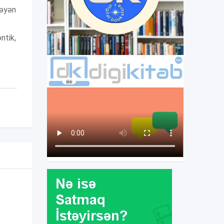
məyən
ntik,