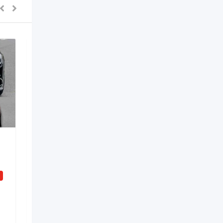
Digərləri
mercedes vclass sifarisi
i
Yeni
3 gün əvvəl
Nizami
,
Bakı
4 Dəfə baxılıb