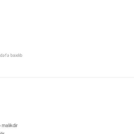
dəfə baxılıb
 malikdir
lir