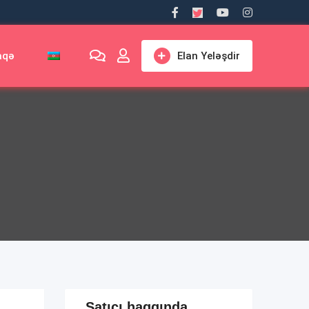
aqə
Elan Yeləşdir
Satıcı haqqında