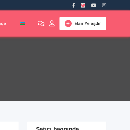
aqə
Elan Yeləşdir
Satıcı haqqında