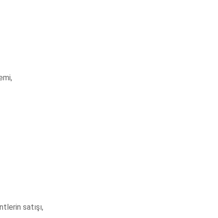
emi,
lerin satışı,