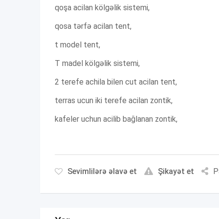
qoşa acilan kölgəlik sistemi,
qosa tərfə acilan tent,
t model tent,
T madel kölgəlik sistemi,
2 terefe achila bilen cut acilan tent,
terras ucun iki terefe acilan zontik,
kafeler uchun acilib bağlanan zontik,
Sevimlilərə əlavə et
Şikayət et
P