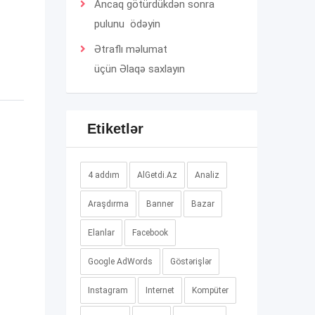
Ancaq götürdükdən sonra
pulunu ödəyin
Ətraflı məlumat
üçün
Əlaqə
saxlayın
Etiketlər
4 addım
AlGetdi.Az
Analiz
Araşdırma
Banner
Bazar
Elanlar
Facebook
Google AdWords
Göstərişlər
Instagram
Internet
Kompüter