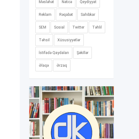
Məsləhət
Nəticə
Qeydiyyat
Reklam
Rəqabət
Sahibkar
SEM
Sosial
Twitter
Təhlil
Təhsil
Xüsusiyyətlər
İstifadə Qaydaları
Şəkillər
Əlaqə
Ərzaq