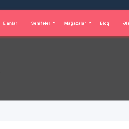
Elanlar
Səhifələr
Mağazalar
Bloq
Əl
k