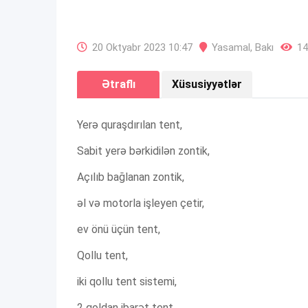
20 Oktyabr 2023 10:47
Yasamal
,
Bakı
14
Ətraflı
Xüsusiyyətlər
Yerə quraşdırılan tent,
Sabit yerə bərkidilən zontik,
Açılıb bağlanan zontik,
əl və motorla işleyen çetir,
ev önü üçün tent,
Qollu tent,
iki qollu tent sistemi,
2 qoldan ibarət tent,