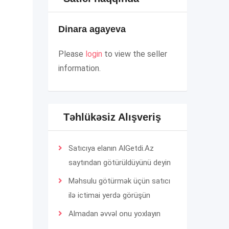
Dinara agayeva
Please
login
to view the seller
information.
Təhlükəsiz Alışveriş
Satıcıya elanın AlGetdi.Az
saytından götürüldüyünü deyin
Məhsulu götürmək üçün satıcı
ilə ictimai yerdə görüşün
Almadan əvvəl onu yoxlayın