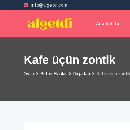
Skip
info@algetdi.com
to
content
Ana Səhifə
Kafe üçün zontik
Əsas
Bütün Elanlar
Digərləri
Kafe üçün zonti