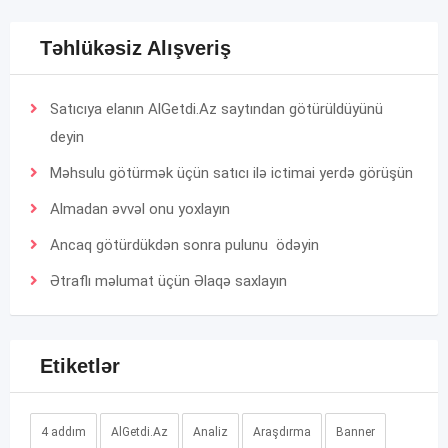
Təhlükəsiz Alışveriş
Satıcıya elanın AlGetdi.Az saytından götürüldüyünü
deyin
Məhsulu götürmək üçün satıcı ilə ictimai yerdə görüşün
Almadan əvvəl onu yoxlayın
Ancaq götürdükdən sonra pulunu ödəyin
Ətraflı məlumat üçün
Əlaqə
saxlayın
Etiketlər
4 addım
AlGetdi.Az
Analiz
Araşdırma
Banner