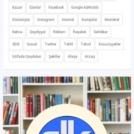
Bazar
Elanlar
Facebook
Google AdWords
Göstərişlər
Instagram
Internet
Kompüter
Məsləhət
Nəticə
Qeydiyyat
Reklam
Rəqabət
Sahibkar
SEM
Sosial
Twitter
Təhlil
Təhsil
Xüsusiyyətlər
İstifadə Qaydaları
Şəkillər
Əlaqə
Ərzaq