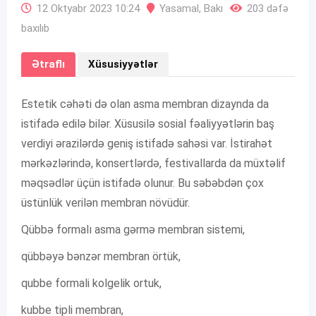
12 Oktyabr 2023 10:24
Yasamal
,
Bakı
203 dəfə
baxılıb
Ətraflı
Xüsusiyyətlər
Estetik cəhəti də olan asma membran dizaynda da
istifadə edilə bilər. Xüsusilə sosial fəaliyyətlərin baş
verdiyi ərazilərdə geniş istifadə sahəsi var. İstirahət
mərkəzlərində, konsertlərdə, festivallarda da müxtəlif
məqsədlər üçün istifadə olunur. Bu səbəbdən çox
üstünlük verilən membran növüdür.
Qübbə formalı asma gərmə membran sistemi,
qübbəyə bənzər membran örtük,
qubbe formali kolgelik ortuk,
kubbe tipli membran,