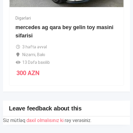
Digərləri
mercedes ag qara bey gelin toy masini
sifarisi
3 həftə əvvəl
Nizami
,
Bakı
13 Dəfə baxılıb
300
AZN
Leave feedback about this
Siz mütləq
daxil olmalısınız ki
rəy verəsiniz.