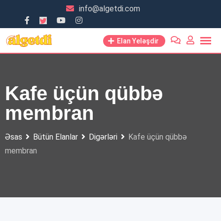
Skip
info@algetdi.com
to
content
Elan Yeləşdir
Kafe üçün qübbə
membran
Əsas
Bütün Elanlar
Digərləri
Kafe üçün qübbə
membran