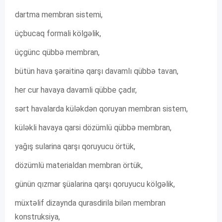
dartma membran sistemi,
üçbucaq formali kölgəlik,
üçgünc qübbə membran,
bütün hava şəraitinə qarşı davamlı qübbə tavan,
her cur havaya davamli qübbe çadır,
sərt havalarda küləkdən qoruyan membran sistem,
küləkli havaya qarsi dözümlü qübbə membran,
yağış sularina qarşı qoruyucu örtük,
dözümlü materialdan membran örtük,
günün qızmar şüalarina qarşı qoruyucu kölgəlik,
müxtəlif dizaynda qurasdirila bilən membran
konstruksiya,