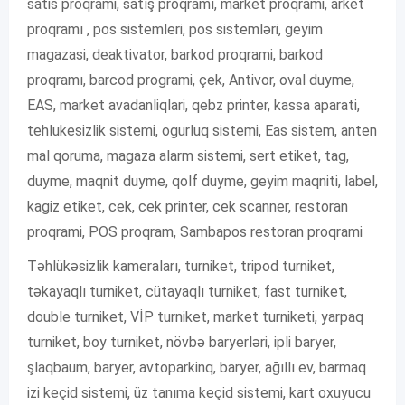
satis proqrami, satış proqramı, market proqrami, arket
proqramı , pos sistemleri, pos sistemləri, geyim
magazasi, deaktivator, barkod proqrami, barkod
proqramı, barcod programi, çek, Antivor, oval duyme,
EAS, market avadanliqlari, qebz printer, kassa aparati,
tehlukesizlik sistemi, ogurluq sistemi, Eas sistem, anten
mal qoruma, magaza alarm sistemi, sert etiket, tag,
duyme, maqnit duyme, qolf duyme, geyim maqniti, label,
kagiz etiket, cek, cek printer, cek scanner, restoran
proqrami, POS proqram, Sambapos restoran proqrami
Təhlükəsizlik kameraları, turniket, tripod turniket,
təkayaqlı turniket, cütayaqlı turniket, fast turniket,
double turniket, VİP turniket, market turniketi, yarpaq
turniket, boy turniket, növbə baryerləri, ipli baryer,
şlaqbaum, baryer, avtoparkinq, baryer, ağıllı ev, barmaq
izi keçid sistemi, üz tanıma keçid sistemi, kart oxuyucu