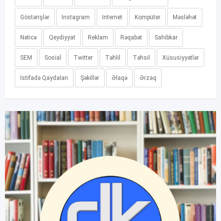
Göstərişlər
Instagram
Internet
Kompüter
Məsləhət
Nəticə
Qeydiyyat
Reklam
Rəqabət
Sahibkar
SEM
Sosial
Twitter
Təhlil
Təhsil
Xüsusiyyətlər
İstifadə Qaydaları
Şəkillər
Əlaqə
Ərzaq