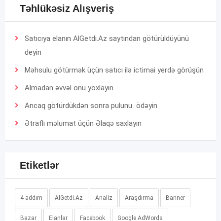
Təhlükəsiz Alışveriş
Satıcıya elanın AlGetdi.Az saytından götürüldüyünü
deyin
Məhsulu götürmək üçün satıcı ilə ictimai yerdə görüşün
Almadan əvvəl onu yoxlayın
Ancaq götürdükdən sonra pulunu ödəyin
Ətraflı məlumat üçün
Əlaqə
saxlayın
Etiketlər
4 addım
AlGetdi.Az
Analiz
Araşdırma
Banner
Bazar
Elanlar
Facebook
Google AdWords