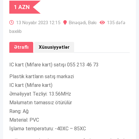
1
AZN
13 Noyabr 2023 12:15
Binəqədi
,
Bakı
135 dəfə
baxılıb
Ətraflı
Xüsusiyyətlər
IC kart (Mifare kart) satışı 055 213 46 73
Plastik kartların satış mərkəzi
IC kart (Mifare kart)
Əməliyyat Tezliyi: 13.56MHz
Məlumatın təmassız ötürülür
Rəng: Ağ
Material: PVC
İşləmə temperaturu: -40XC – 85XC