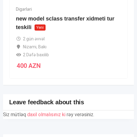
Digərləri
new model sclass transfer xidmeti tur
teskili
Yeni
2 gün əvvəl
Nizami
,
Bakı
2 Dəfə baxılıb
400
AZN
Leave feedback about this
Siz mütləq
daxil olmalısınız ki
rəy verəsiniz.