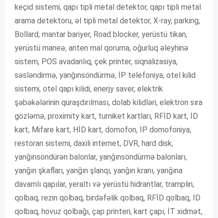
keçid sistemi, qapı tipli metal detektor, qapı tipli metal
arama detektoru, əl tipli metal detektor, X-ray, parking,
Bollard, mantar bariyer, Road blocker, yerüstü tikan,
yerüstü maneə, anten mal qoruma, oğurluq əleyhinə
sistem, POS avadanlıq, çek printer, siqnalizasiya,
səsləndirmə, yanğınsöndürmə, İP telefoniya, otel kilid
sistemi, otel qapı kilidi, enerjy saver, elektrik
şəbəkələrinin quraşdırılması, dolab kilidləri, elektron sıra
gözləmə, proximity kart, turniket kartları, RFİD kart, İD
kart, Mifare kart, HİD kart, domofon, İP domofoniya,
restoran sistemi, daxili internet, DVR, hard disk,
yanğınsöndürən balonlar, yanğınsöndürmə balonları,
yanğın şkafları, yanğın şlanqı, yanğın kranı, yanğına
davamlı qapılar, yeraltı və yerüstü hidrantlar, tramplin,
qolbaq, rezin qolbaq, birdəfəlik qolbaq, RFİD qolbaq, İD
qolbaq, hovuz qolbağı, çap printeri, kart çapı, İT xidmət,