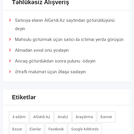
Təhlükəsiz Alışveriş
Satıcıya elanın AlGetdi.Az saytından götürüldüyünü
deyin
Məhsulu götürmək üçün satıcı ilə ictimai yerdə görüşün
Almadan əvvəl onu yoxlayın
Ancaq götürdükdən sonra pulunu ödəyin
Ətraflı məlumat üçün
Əlaqə
saxlayın
Etiketlər
4 addım
AlGetdi.Az
Analiz
Araşdırma
Banner
Bazar
Elanlar
Facebook
Google AdWords