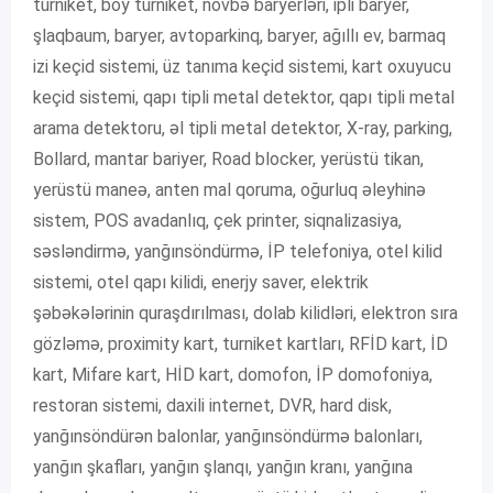
turniket, boy turniket, növbə baryerləri, ipli baryer,
şlaqbaum, baryer, avtoparkinq, baryer, ağıllı ev, barmaq
izi keçid sistemi, üz tanıma keçid sistemi, kart oxuyucu
keçid sistemi, qapı tipli metal detektor, qapı tipli metal
arama detektoru, əl tipli metal detektor, X-ray, parking,
Bollard, mantar bariyer, Road blocker, yerüstü tikan,
yerüstü maneə, anten mal qoruma, oğurluq əleyhinə
sistem, POS avadanlıq, çek printer, siqnalizasiya,
səsləndirmə, yanğınsöndürmə, İP telefoniya, otel kilid
sistemi, otel qapı kilidi, enerjy saver, elektrik
şəbəkələrinin quraşdırılması, dolab kilidləri, elektron sıra
gözləmə, proximity kart, turniket kartları, RFİD kart, İD
kart, Mifare kart, HİD kart, domofon, İP domofoniya,
restoran sistemi, daxili internet, DVR, hard disk,
yanğınsöndürən balonlar, yanğınsöndürmə balonları,
yanğın şkafları, yanğın şlanqı, yanğın kranı, yanğına