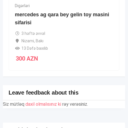
Digərləri
mercedes ag qara bey gelin toy masini
sifarisi
3 həftə əvvəl
Nizami
,
Bakı
13 Dəfə baxılıb
300
AZN
Leave feedback about this
Siz mütləq
daxil olmalısınız ki
rəy verəsiniz.