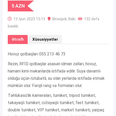
5
AZN
13 İyun 2023 15:13
Binəqədi
,
Bakı
132 dəfə
baxılıb
Ətraflı
Xüsusiyyətlər
Hovuz qolbaqları 055 213 46 73
Rezin, RFİD qolbaqlar əsasən idman zalları, hovuz,
hamam kimi məkanlarda istifadə edilir. Suya davamlı
olduğu üçün rütubətli, su olan yerlərdə istifadə etmək
mümkün olur. Fərqli rəng və formaları olur.
Təhlükəsizlik kameraları, turniket, tripod turniket,
təkayaqlı turniket, cütayaqlı turniket, fast turniket,
double turniket, VİP turniket, market turniketi, yarpaq