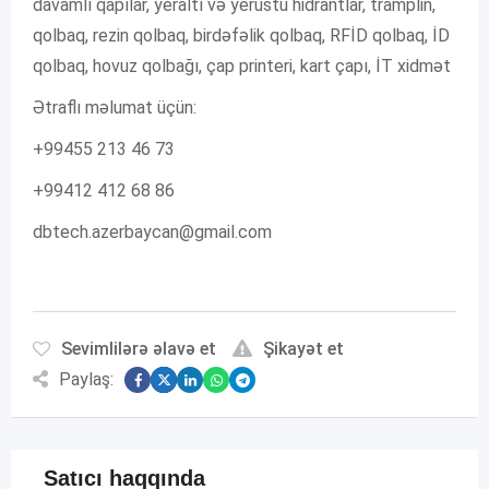
davamlı qapılar, yeraltı və yerüstü hidrantlar, tramplin,
qolbaq, rezin qolbaq, birdəfəlik qolbaq, RFİD qolbaq, İD
qolbaq, hovuz qolbağı, çap printeri, kart çapı, İT xidmət
Ətraflı məlumat üçün:
+99455 213 46 73
+99412 412 68 86
dbtech.azerbaycan@gmail.com
Sevimlilərə əlavə et
Şikayət et
Paylaş:
Satıcı haqqında