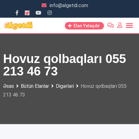
Skip
info@algetdi.com
to
content
Elan Yeləşdir
Hovuz qolbaqları 055
213 46 73
Əsas
Bütün Elanlar
Digərləri
Hovuz qolbaqları 055
213 46 73