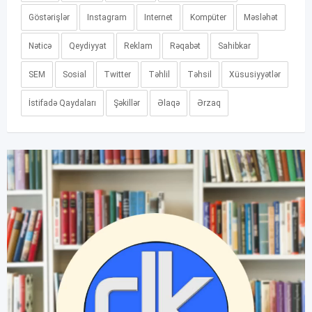
Göstərişlər
Instagram
Internet
Kompüter
Məsləhət
Nəticə
Qeydiyyat
Reklam
Rəqabət
Sahibkar
SEM
Sosial
Twitter
Təhlil
Təhsil
Xüsusiyyətlər
İstifadə Qaydaları
Şəkillər
Əlaqə
Ərzaq