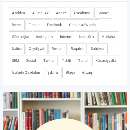
4 addım
AlGetdi.Az
Analiz
Araşdırma
Banner
Bazar
Elanlar
Facebook
Google AdWords
Göstərişlər
Instagram
Internet
Kompüter
Məsləhət
Nəticə
Qeydiyyat
Reklam
Rəqabət
Sahibkar
SEM
Sosial
Twitter
Təhlil
Təhsil
Xüsusiyyətlər
İstifadə Qaydaları
Şəkillər
Əlaqə
Ərzaq