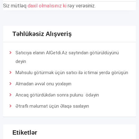
Siz mütləq
daxil olmalısınız ki
rəy verəsiniz.
Təhlükəsiz Alışveriş
Satıcıya elanın AlGetdi.Az saytından götürüldüyünü
deyin
Məhsulu götürmək üçün satıcı ilə ictimai yerdə görüşün
Almadan əvvəl onu yoxlayın
Ancaq götürdükdən sonra pulunu ödəyin
Ətraflı məlumat üçün
Əlaqə
saxlayın
Etiketlər