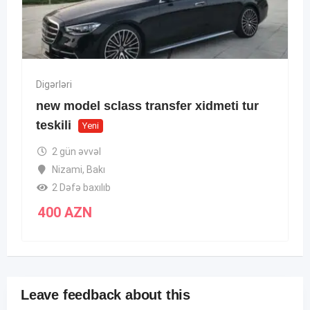
Digərləri
new model sclass transfer xidmeti tur
teskili
Yeni
2 gün əvvəl
Nizami
,
Bakı
2 Dəfə baxılıb
400
AZN
Leave feedback about this