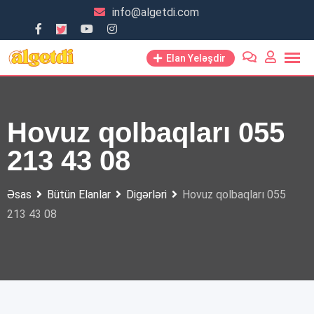
Skip
info@algetdi.com
to
content
Elan Yeləşdir
Hovuz qolbaqları 055
213 43 08
Əsas
Bütün Elanlar
Digərləri
Hovuz qolbaqları 055
213 43 08