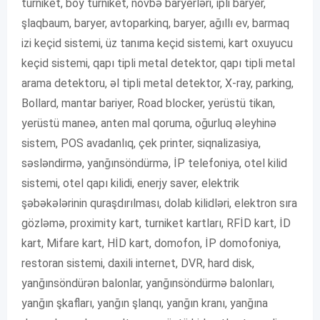
turniket, boy turniket, növbə baryerləri, ipli baryer,
şlaqbaum, baryer, avtoparkinq, baryer, ağıllı ev, barmaq
izi keçid sistemi, üz tanıma keçid sistemi, kart oxuyucu
keçid sistemi, qapı tipli metal detektor, qapı tipli metal
arama detektoru, əl tipli metal detektor, X-ray, parking,
Bollard, mantar bariyer, Road blocker, yerüstü tikan,
yerüstü maneə, anten mal qoruma, oğurluq əleyhinə
sistem, POS avadanlıq, çek printer, siqnalizasiya,
səsləndirmə, yanğınsöndürmə, İP telefoniya, otel kilid
sistemi, otel qapı kilidi, enerjy saver, elektrik
şəbəkələrinin quraşdırılması, dolab kilidləri, elektron sıra
gözləmə, proximity kart, turniket kartları, RFİD kart, İD
kart, Mifare kart, HİD kart, domofon, İP domofoniya,
restoran sistemi, daxili internet, DVR, hard disk,
yanğınsöndürən balonlar, yanğınsöndürmə balonları,
yanğın şkafları, yanğın şlanqı, yanğın kranı, yanğına