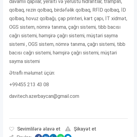
davamlı qapılar, yeraltı və yerüstü hidrantlar, tramplin,
qolbaq, rezin qolbaq, birdəfəlik qolbaq, RFİD qolbaq, İD
qolbaq, hovuz qolbağı, çap printeri, kart çapı, İT xidmət,
OGS sistem, nömrə tanıma, çağrı sistemi, tibb bacısı
cağrı sistemi, həmşirə çağrı sistemi, müştəri sayma
sistemi , OGS sistem, nömrə tanıma, çağrı sistemi, tibb
bacısı cağrı sistemi, həmşirə çağrı sistemi, müştəri
sayma sistemi
Ətraflı məlumat üçün:
+99455 213 43 08
davitech.azerbaycan@gmail.com
Sevimlilərə əlavə et
Şikayət et