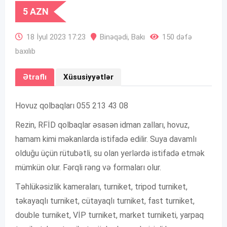
5
AZN
18 İyul 2023 17:23
Binəqədi
,
Bakı
150 dəfə
baxılıb
Ətraflı
Xüsusiyyətlər
Hovuz qolbaqları 055 213 43 08
Rezin, RFİD qolbaqlar əsasən idman zalları, hovuz,
hamam kimi məkanlarda istifadə edilir. Suya davamlı
olduğu üçün rütubətli, su olan yerlərdə istifadə etmək
mümkün olur. Fərqli rəng və formaları olur.
Təhlükəsizlik kameraları, turniket, tripod turniket,
təkayaqlı turniket, cütayaqlı turniket, fast turniket,
double turniket, VİP turniket, market turniketi, yarpaq