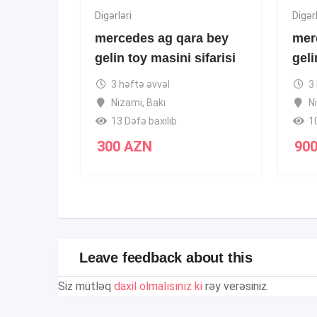
Digərləri
Digərl
mercedes ag qara bey
mer
gelin toy masini sifarisi
geli
3 həftə əvvəl
3
Nizami
,
Bakı
N
13 Dəfə baxılıb
1
300
AZN
90
Leave feedback about this
Siz mütləq
daxil olmalısınız ki
rəy verəsiniz.