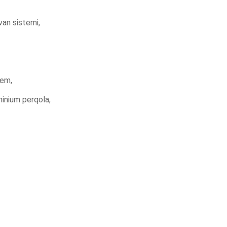
van sistemi,
tem,
minium perqola,