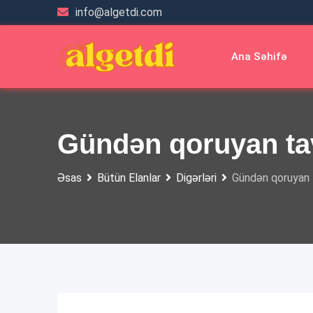
Skip
info@algetdi.com
to
content
Ana Səhifə
Gündən qoruyan ta
Əsas
Bütün Elanlar
Digərləri
Gündən qoruyan 