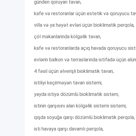
günden qoruyan tavan,
kafe və restoranlar üçün estetik və qoruyucu ta
villa və ya həyət evləri üçün bioklimatik perqola,
çöl məkanlarinda kölgəlik tavan,
kafe və restoranlarda açıq havada qoruyucu sis
evlərin balkon və terraslarında istifadə üçün alü
4 fəsil üçün əlverişli bioklimatik tavan,
istiliyi keçirməyən tavan sistemi,
yayda istiyə dözümlü bioklimatik sistem,
istinin qarşısını alan kölgəlik sistemi sistemi,
qışda soyuğa qarşı dözümlü bioklimatik perqola,
isti havaya qarşı davamlı perqola,