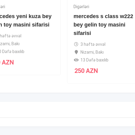
əri
Digərləri
cedes yeni kuza bey
mercedes s class w222
n toy masini sifarisi
bey gelin toy masini
sifarisi
 həftə əvvəl
izami
,
Bakı
3 həftə əvvəl
0 Dəfə baxılıb
Nizami
,
Bakı
13 Dəfə baxılıb
0
AZN
250
AZN