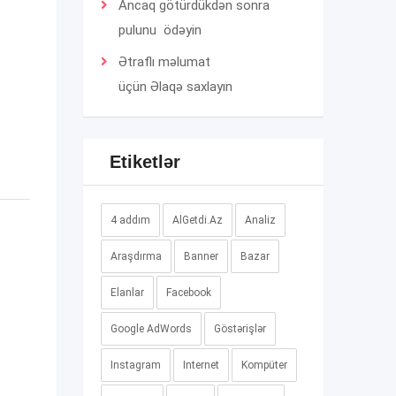
Ancaq götürdükdən sonra
pulunu ödəyin
Ətraflı məlumat
üçün
Əlaqə
saxlayın
Etiketlər
4 addım
AlGetdi.Az
Analiz
Araşdırma
Banner
Bazar
Elanlar
Facebook
Google AdWords
Göstərişlər
Instagram
Internet
Kompüter