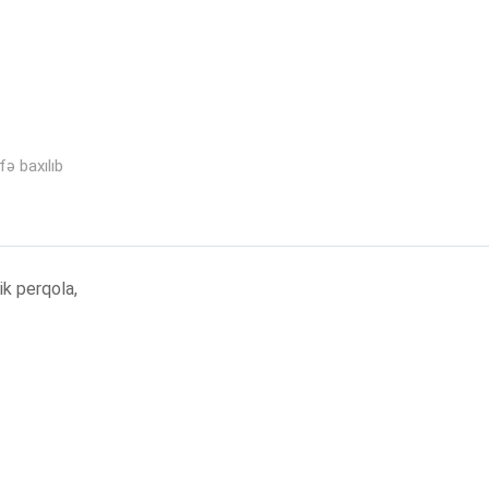
fə baxılıb
ik perqola,