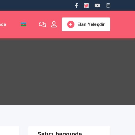
aqə
Elan Yeləşdir
Satıcı haqqında