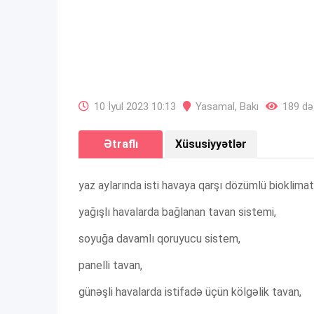
10 İyul 2023 10:13
Yasamal
,
Bakı
189 də
Ətraflı
Xüsusiyyətlər
yaz aylarında isti havaya qarşı dözümlü bioklimat
yağışlı havalarda bağlanan tavan sistemi,
soyuğa davamlı qoruyucu sistem,
panelli tavan,
günəşli havalarda istifadə üçün kölgəlik tavan,