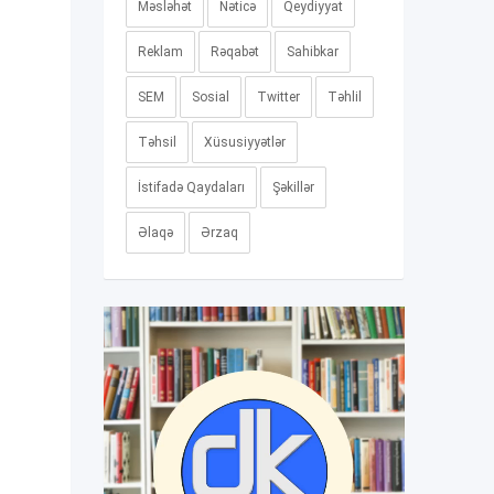
Məsləhət
Nəticə
Qeydiyyat
Reklam
Rəqabət
Sahibkar
SEM
Sosial
Twitter
Təhlil
Təhsil
Xüsusiyyətlər
İstifadə Qaydaları
Şəkillər
Əlaqə
Ərzaq