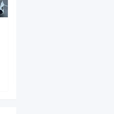
Digərləri
porsche boxster koupe
bey gelin toy masini
3 həftə əvvəl
Nizami
,
Bakı
33 Dəfə baxılıb
350
AZN