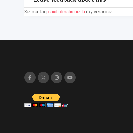
Siz mütləq
daxil olmalısınız ki
rəy verəsiniz.