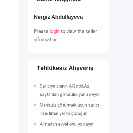
Nərgiz Abdullayeva
Please
login
to view the seller
information.
Təhlükəsiz Alışveriş
Satıcıya elanın AlGetdi.Az
saytından götürüldüyünü deyin
Məhsulu götürmək üçün satıcı
ilə ictimai yerdə görüşün
Almadan əvvəl onu yoxlayın