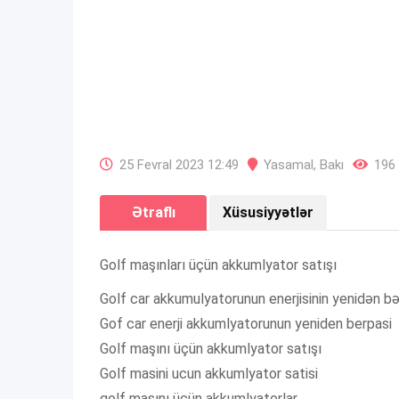
25 Fevral 2023 12:49
Yasamal
,
Bakı
196 
Ətraflı
Xüsusiyyətlər
Golf maşınları üçün akkumlyator satışı
Golf car akkumulyatorunun enerjisinin yenidən bə
Gof car enerji akkumlyatorunun yeniden berpasi
Golf maşını üçün akkumlyator satışı
Golf masini ucun akkumlyator satisi
golf maşını üçün akkumlyatorlar