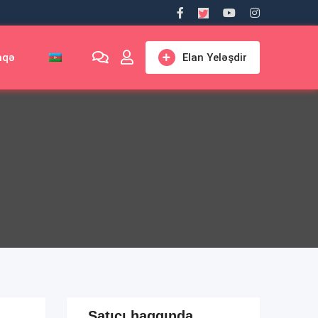
aqə
Elan Yeləşdir
Satıcı haqqında