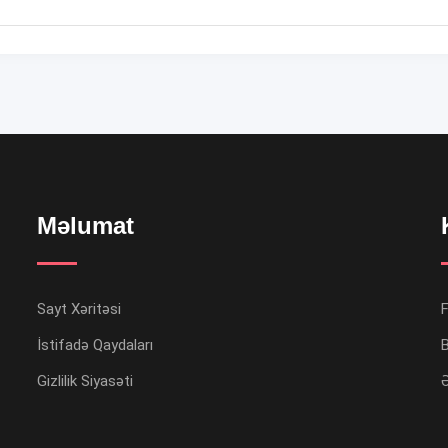
Məlumat
Sayt Xəritəsi
İstifadə Qaydaları
B
Gizlilik Siyasəti