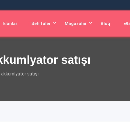
Elanlar
Səhifələr
Mağazalar
Bloq
Əl
kkumlyator satışı
 akkumlyator satışı