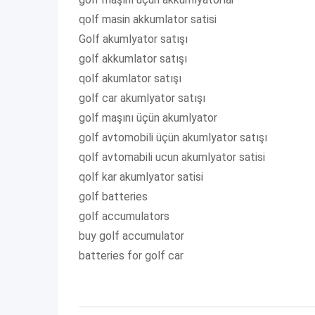
qolf masin akkumlator satisi
Golf akumlyator satışı
golf akkumlator satışı
qolf akumlator satışı
golf car akumlyator satışı
golf maşını üçün akumlyator
golf avtomobili üçün akumlyator satışı
qolf avtomabili ucun akumlyator satisi
qolf kar akumlyator satisi
golf batteries
golf accumulators
buy golf accumulator
batteries for golf car