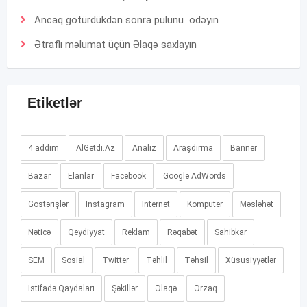
Ancaq götürdükdən sonra pulunu ödəyin
Ətraflı məlumat üçün
Əlaqə
saxlayın
Etiketlər
4 addım
AlGetdi.Az
Analiz
Araşdırma
Banner
Bazar
Elanlar
Facebook
Google AdWords
Göstərişlər
Instagram
Internet
Kompüter
Məsləhət
Nəticə
Qeydiyyat
Reklam
Rəqabət
Sahibkar
SEM
Sosial
Twitter
Təhlil
Təhsil
Xüsusiyyətlər
İstifadə Qaydaları
Şəkillər
Əlaqə
Ərzaq