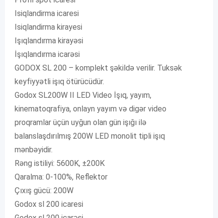
Isiqlandirma icaresi
Isiqlandirma kirayesi
Işıqlandırma kirayəsi
İşıqlandırma icarəsi
GODOX SL 200 – komplekt şəkildə verilir. Tuksək
keyfiyyətli işıq ötürücüdür.
Godox SL200W II LED Video İşıq, yayım,
kinematoqrafiya, onlayn yayım və digər video
proqramlar üçün uyğun olan gün işığı ilə
balanslaşdırılmış 200W LED monolit tipli işıq
mənbəyidir.
Rəng istiliyi: 5600K, ±200K
Qaralma: 0-100%, Reflektor
Çıxış gücü: 200W
Godox sl 200 icaresi
Godox sl 200 icarəsi