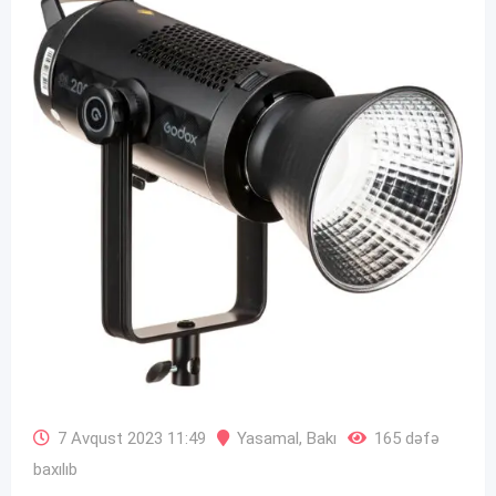
7 Avqust 2023 11:49
Yasamal
,
Bakı
165 dəfə
baxılıb