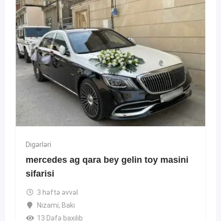
Digərləri
mercedes ag qara bey gelin toy masini
sifarisi
3 həftə əvvəl
Nizami
,
Bakı
13 Dəfə baxılıb