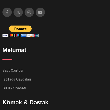
Məlumat
Sayt Xəritəsi
İstifadə Qaydaları
Gizlilik Siyasəti
Kömək & Dəstək