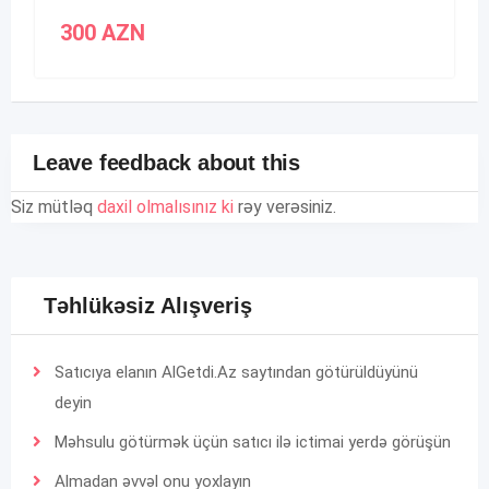
300
AZN
Leave feedback about this
Siz mütləq
daxil olmalısınız ki
rəy verəsiniz.
Təhlükəsiz Alışveriş
Satıcıya elanın AlGetdi.Az saytından götürüldüyünü
deyin
Məhsulu götürmək üçün satıcı ilə ictimai yerdə görüşün
Almadan əvvəl onu yoxlayın