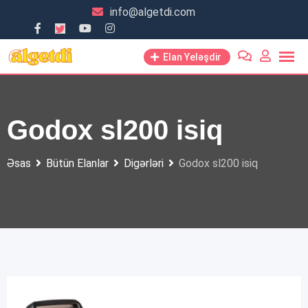
Skip
info@algetdi.com
to
content
Elan Yeləşdir
Godox sl200 isiq
Əsas
Bütün Elanlar
Digərləri
Godox sl200 isiq