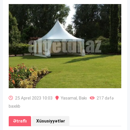
25 Aprel 2023 10:03
Yasamal
,
Bakı
217 dəfə
baxılıb
Ətraflı
Xüsusiyyətlər