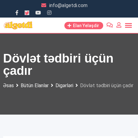
Skip
info@algetdi.com
to
content
Elan Yeləşdir
Dövlət tədbiri üçün
çadır
Əsas
Bütün Elanlar
Digərləri
Dövlət tədbiri üçün çadır