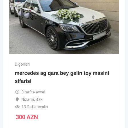
Digərləri
mercedes ag qara bey gelin toy masini
sifarisi
3 həftə əvvəl
Nizami
,
Bakı
13 Dəfə baxılıb
300
AZN