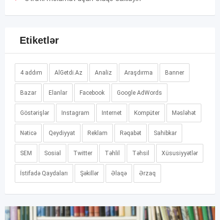
Etiketlər
4 addım
AlGetdi.Az
Analiz
Araşdırma
Banner
Bazar
Elanlar
Facebook
Google AdWords
Göstərişlər
Instagram
Internet
Kompüter
Məsləhət
Nəticə
Qeydiyyat
Reklam
Rəqabət
Sahibkar
SEM
Sosial
Twitter
Təhlil
Təhsil
Xüsusiyyətlər
İstifadə Qaydaları
Şəkillər
Əlaqə
Ərzaq