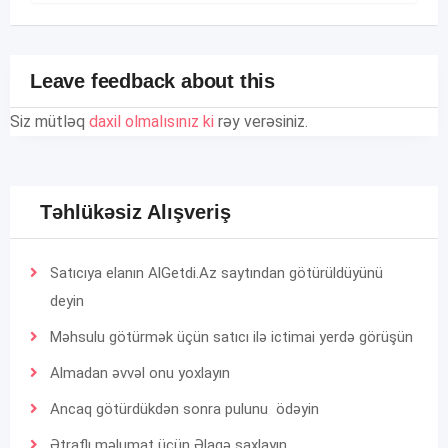
Leave feedback about this
Siz mütləq
daxil olmalısınız ki
rəy verəsiniz.
Təhlükəsiz Alışveriş
Satıcıya elanın AlGetdi.Az saytından götürüldüyünü
deyin
Məhsulu götürmək üçün satıcı ilə ictimai yerdə görüşün
Almadan əvvəl onu yoxlayın
Ancaq götürdükdən sonra pulunu ödəyin
Ətraflı məlumat üçün
Əlaqə
saxlayın