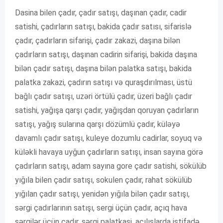
Dasina bilen çadır, çadır satışı, daşınan çadır, cadir
satishi, çadırların satışı, bakida çadır satısı, sifarislə
çadır, çadırların sifarişi, çadır zakazi, daşına bilən
çadırların satışı, daşınan cadirin sifarişi, bakida daşına
bilən çadır satışı, daşına bilən palatka satışı, bakida
palatka zakazi, çadırın satışı və quraşdırılması, üstü
bağlı çadır satışı, uzəri örtülü çadır, üzeri bağlı çadır
satishi, yağışa qarşı çadır, yağışdan qoruyan çadırların
satışı, yağış sularına qarşı dözümlü çadır, küləyə
davamlı çadır satışı, kuleye dozumlu cadirlar, soyuq və
küləkli havaya uyğun çadırların satışı, insan sayına görə
çadırların satışı, adam sayına gore çadır satishi, sökülüb
yığıla bilen çadır satışı, sokulen çadır, rahat sökülüb
yığılan çadır satışı, yenidən yığıla bilən çadır satışı,
sərgi çadırlarının satışı, sergi üçün çadır, açıq hava
sərqilər üçün çadır, sərgi palatkasi, açılışlarda istifadə