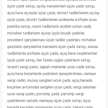
üçün çadır satışı, açılış merasimleri üçün çadır satışı,
açıq hava açılışlar üçün çadır, dövlət tədbirlərinin açılışı
üçün çadır, dövlət tədbirlərinin acilisinda istifade ucun
palatka satışı, rəsmi tədbirlərin acilishi uchun cadir,
mötəbər tədbirlərin açılışı üçün böyük çadırlar,
prezident qarşılanması üçün tədbir çadırları, mötəbər
şəxslərin qarşılanma mərasimi üçün çadır satışı, xüsusi
tədbirlərdə istifadə üçün çadır, açıq hava təqdimatlari
üçün çadır satışı, hər fəsilə uyğun çadırların satışı,
ticaret sergi çadırı, qapalı mekanlar ucun cadir satışı,
açıq hava bazarlarda çadırların quraşdırılması, sənaye
sergi cadiri, muzey sərgileri ucun çadır, açıq havada
keçirilən avtomobil sergileri ucun çadır, sergi salonları
ucun sərgi çadırı, portatip çadır, partatip sərgi
çadırlarının satıshi, nümayiş üçün çadır satışı, açıq
havada keçirilen nümayişler üçün çadır, təkərli çadır