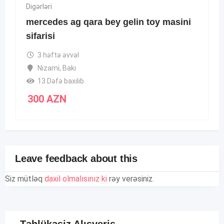
Digərləri
mercedes ag qara bey gelin toy masini
sifarisi
3 həftə əvvəl
Nizami
,
Bakı
13 Dəfə baxılıb
300
AZN
Leave feedback about this
Siz mütləq
daxil olmalısınız ki
rəy verəsiniz.