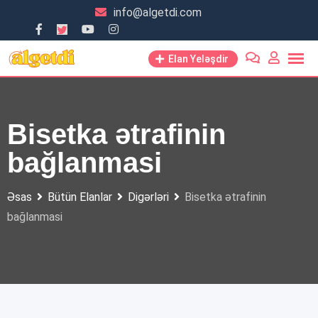
Skip
info@algetdi.com
to
content
Elan Yeləşdir
Bisetka ətrafinin
bağlanmasi
Əsas
Bütün Elanlar
Digərləri
Bisetka ətrafinin
bağlanmasi