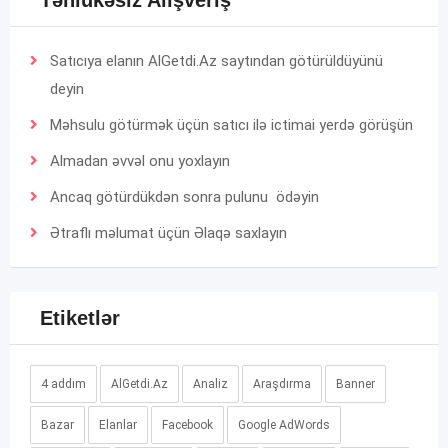
Təhlükəsiz Alışveriş
Satıcıya elanın AlGetdi.Az saytından götürüldüyünü
deyin
Məhsulu götürmək üçün satıcı ilə ictimai yerdə görüşün
Almadan əvvəl onu yoxlayın
Ancaq götürdükdən sonra pulunu ödəyin
Ətraflı məlumat üçün
Əlaqə
saxlayın
Etiketlər
4 addım
AlGetdi.Az
Analiz
Araşdırma
Banner
Bazar
Elanlar
Facebook
Google AdWords