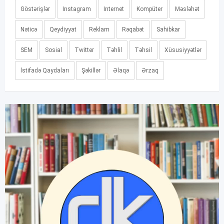
Göstərişlər
Instagram
Internet
Kompüter
Məsləhət
Nəticə
Qeydiyyat
Reklam
Rəqabət
Sahibkar
SEM
Sosial
Twitter
Təhlil
Təhsil
Xüsusiyyətlər
İstifadə Qaydaları
Şəkillər
Əlaqə
Ərzaq