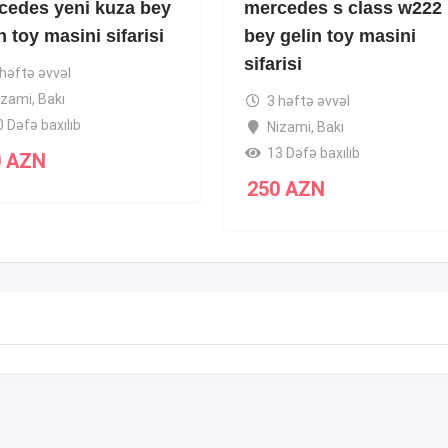
cedes yeni kuza bey
mercedes s class w222
n toy masini sifarisi
bey gelin toy masini
sifarisi
 həftə əvvəl
izami
,
Bakı
3 həftə əvvəl
0 Dəfə baxılıb
Nizami
,
Bakı
13 Dəfə baxılıb
0
AZN
250
AZN