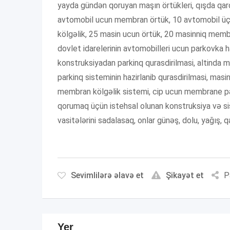
yayda gündən qoruyan maşın örtükleri, qışda qar
avtomobil ucun membran örtük, 10 avtomobil üçün
kölgəlik, 25 masin ucun örtük, 20 masinniq memb
dovlet idarelerinin avtomobilleri ucun parkovka
konstruksiyadan parkinq qurasdirilmasi, altinda
parkinq sisteminin hazirlanib qurasdirilmasi, ma
membran kölgəlik sistemi, cip ucun membrane par
qorumaq üçün istehsal olunan konstruksiya və si
vasitələrini sadalasaq, onlar günəş, dolu, yağış, q
Sevimlilərə əlavə et
Şikayət et
P
Yer