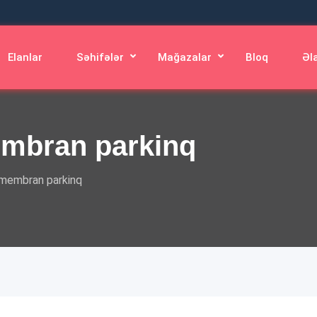
Elanlar
Səhifələr
Mağazalar
Bloq
Əl
mbran parkinq
membran parkinq