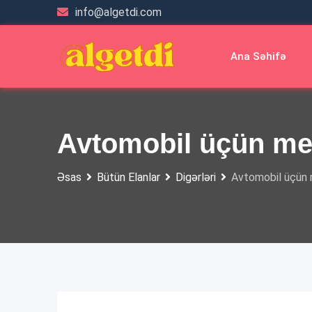
Skip
info@algetdi.com
to
content
Ana Səhifə
Avtomobil üçün me
Əsas
Bütün Elanlar
Digərləri
Avtomobil üçün 