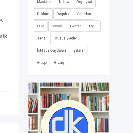
Məsləhət
Nəticə
Qeydiyyat
Reklam
Rəqabət
Sahibkar
i,
SEM
Sosial
Twitter
Təhlil
əlik
Təhsil
Xüsusiyyətlər
İstifadə Qaydaları
Şəkillər
Əlaqə
Ərzaq