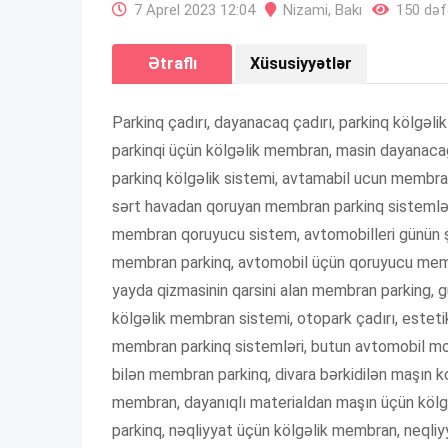
7 Aprel 2023 12:04
Nizami
,
Bakı
150 dəfə
Ətraflı
Xüsusiyyətlər
Parkinq çadırı, dayanacaq çadırı, parkinq kölgəli
parkinqi üçün kölgəlik membran, masin dayanacağ
parkinq kölgəlik sistemi, avtamabil ucun membra
sərt havadan qoruyan membran parkinq sistemləri
membran qoruyucu sistem, avtomobilleri günün ş
membran parkinq, avtomobil üçün qoruyucu membra
yayda qizmasinin qarsini alan membran parking, g
kölgəlik membran sistemi, otopark çadırı, estet
membran parkinq sistemləri, butun avtomobil model
bilən membran parkinq, divara bərkidilən maşın k
membran, dayanıqlı materialdan maşın üçün köl
parkinq, nəqliyyat üçün kölgəlik membran, neqliyya