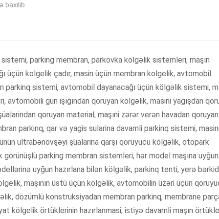
 baxılıb
k sistemi, parking membran, parkovka kölgəlik sistemleri, maşın
ı üçün kolgelik çadır, masin üçün membran kolgelik, avtomobil
n parkinq sistemi, avtomobil dayanacağı üçün kölgəlik sistemi, m
, avtomobili gün işığından qoruyan kölgəlik, masini yağışdan qor
üalarindan qoruyan material, maşıni zərər verən havadan qoruyan
n parkinq, qar və yagis sularina davamli parkinq sistemi, masin
ünün ultrabənövşəyi şüalarina qarşı qoruyucu kölgəlik, otopark
ik görünüşlü parking membran sistemleri, hər model maşına uyğun
lərinə uyğun hazırlana bilən kölgəlik, parkinq tenti, yerə bərkid
olgelik, maşının üstü üçün kölgəlik, avtomobilin üzəri üçün qoruy
gəlik, dözümlü konstruksiyadan membran parkinq, membrane par
t kölgelik örtüklerinin hazırlanmasi, istiyə davamli maşın örtükler