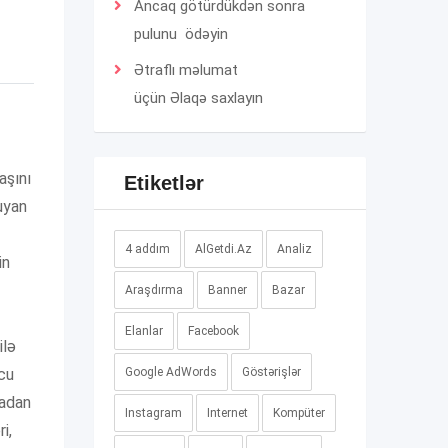
Ancaq götürdükdən sonra
pulunu ödəyin
Ətraflı məlumat
üçün
Əlaqə
saxlayın
aşını
Etiketlər
uyan
4 addım
AlGetdi.Az
Analiz
in
Araşdırma
Banner
Bazar
Elanlar
Facebook
ilə
ucu
Google AdWords
Göstərişlər
çadan
Instagram
Internet
Kompüter
i,