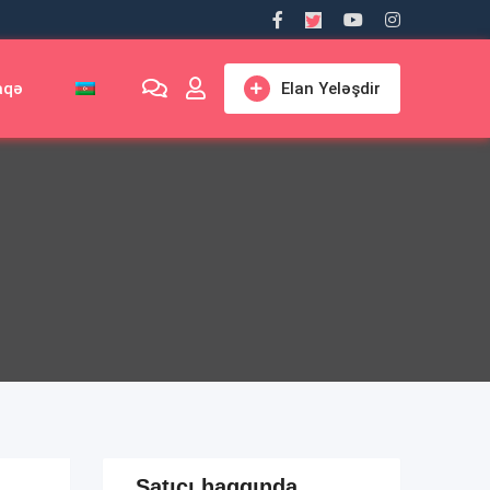
aqə
Elan Yeləşdir
Satıcı haqqında