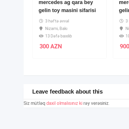
mercedes ag qara bey
mer
gelin toy masini sifarisi
geli
3 həftə əvvəl
3
Nizami
,
Bakı
N
13 Dəfə baxılıb
1
300
AZN
90
Leave feedback about this
Siz mütləq
daxil olmalısınız ki
rəy verəsiniz.