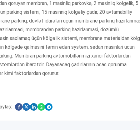
dan qoruyan membran, 1 masinliq parkovka, 2 masinliq kolgelik, 5
 parkinq sistemi, 15 masinniq kölgəliy çadır, 20 avtamabilliy
rane parkinq, dövlət idarələri üçün membrane parkinq hazirlanmas
 hazirlanmasi, membrandan parkinq hazirlanmasi, dözümlü
 masin saxlamaq üçün kölgəlik sistemi, membrane materialdan kölg
sinin kölgədə qalmasini təmin edən system, sedan masinlari ucun
king. Membran parkinq avtomobillərimizi xarici faktorlardan
stemlərdən ibarətdir. Dayanacaq çadırlarının əsas qorunma
ar kimi faktorlardan qorunur.
aylaş: