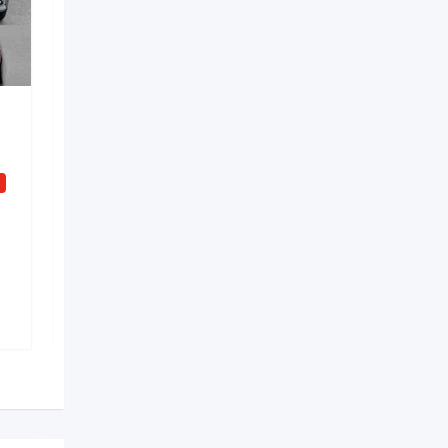
Digərləri
mercedes vclass sifarisi
i
Yeni
2 gün əvvəl
Nizami
,
Bakı
2 Dəfə baxılıb
100
AZN