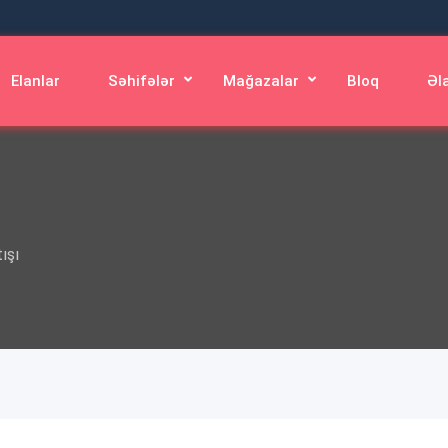
Elanlar
Səhifələr
Mağazalar
Bloq
Əl
ı
ışı