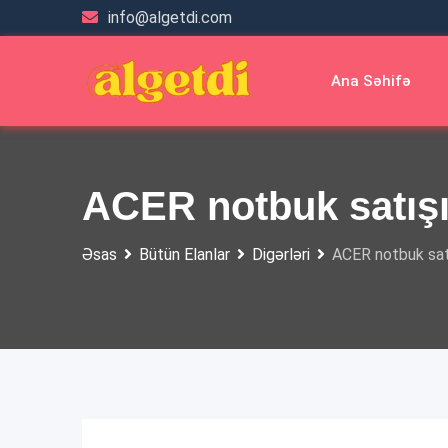
Skip
info@algetdi.com
to
content
Ana Səhifə
ACER notbuk satış
Əsas
Bütün Elanlar
Digərləri
ACER notbuk sat