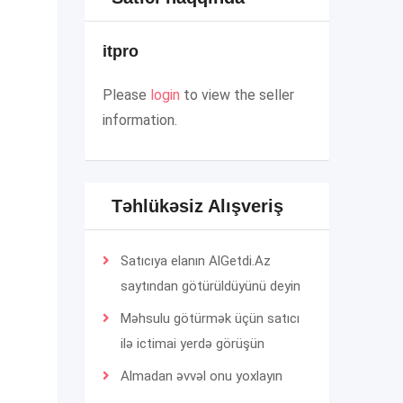
itpro
Please
login
to view the seller
information.
Təhlükəsiz Alışveriş
Satıcıya elanın AlGetdi.Az
saytından götürüldüyünü deyin
Məhsulu götürmək üçün satıcı
ilə ictimai yerdə görüşün
Almadan əvvəl onu yoxlayın