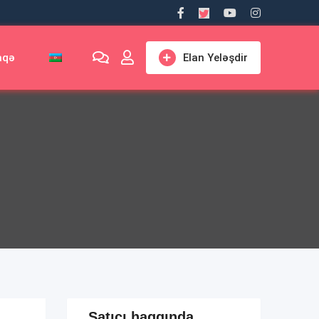
aqə
Elan Yeləşdir
Satıcı haqqında