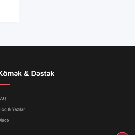
Kömək & Dəstək
FAQ
loq & Yazılar
Əlaqə