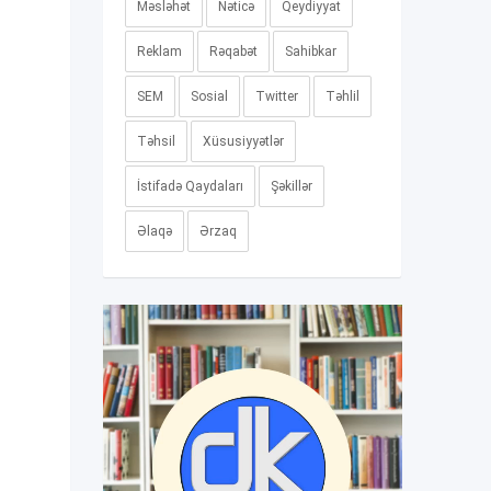
Məsləhət
Nəticə
Qeydiyyat
Reklam
Rəqabət
Sahibkar
SEM
Sosial
Twitter
Təhlil
Təhsil
Xüsusiyyətlər
İstifadə Qaydaları
Şəkillər
Əlaqə
Ərzaq