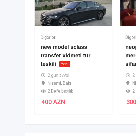
Digərləri
Digərl
new model sclass
neo
transfer xidmeti tur
mer
teskili
sifa
Yeni
2 gün əvvəl
2
Nizami
,
Bakı
N
2 Dəfə baxılıb
2 
400
AZN
30