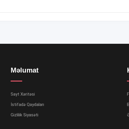
Məlumat
Sayt Xəritəsi
İstifadə Qaydaları
B
Gizlilik Siyasəti