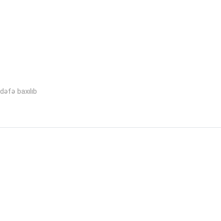
dəfə baxılıb