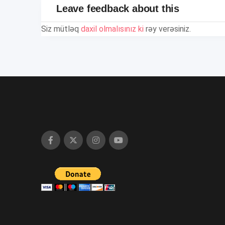
Leave feedback about this
Siz mütləq
daxil olmalısınız ki
rəy verəsiniz.