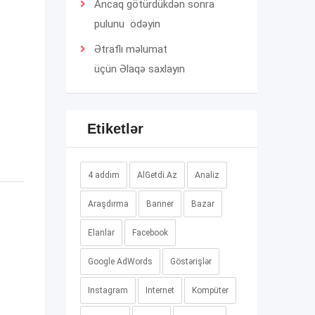
Ancaq götürdükdən sonra
pulunu ödəyin
Ətraflı məlumat
üçün
Əlaqə
saxlayın
Etiketlər
4 addım
AlGetdi.Az
Analiz
Araşdırma
Banner
Bazar
Elanlar
Facebook
Google AdWords
Göstərişlər
Instagram
Internet
Kompüter