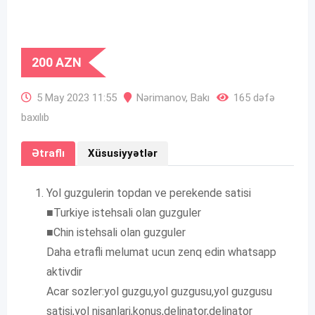
200
AZN
5 May 2023 11:55
Nərimanov
,
Bakı
165 dəfə
baxılıb
Ətraflı
Xüsusiyyətlər
Yol guzgulerin topdan ve perekende satisi
■Turkiye istehsali olan guzguler
■Chin istehsali olan guzguler
Daha etrafli melumat ucun zenq edin whatsapp
aktivdir
Acar sozler:yol guzgu,yol guzgusu,yol guzgusu
satisi,yol nisanlari,konus,delinator,delinator