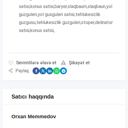
satisi,konus satisi,baryer,slaqbaum,slaqbaun,yol
guzguleri,yol gusguleri satisi,tehlukesizlik
guzgusu,tehlukesizlik guzguleri,stoper,delinator
satisi,konus satisi,
Sevimlilərə əlavə et
Şikayət et
Paylaş:
Satıcı haqqında
Orxan Memmedov