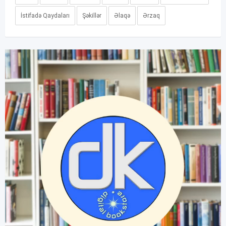
İstifadə Qaydaları
Şəkillər
Əlaqə
Ərzaq