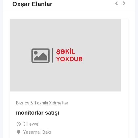
Oxşar Elanlar
Biznes & Texniki Xidmətlər
monitorlar satışı
3 il əvvəl
Yasamal
,
Bakı