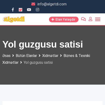
Skip
info@algetdi.com
to
content
Elan Yeləşdir
Yol guzgusu satisi
Əsas
Bütün Elanlar
Xidmətlər
Biznes & Texniki
Xidmətlər
Yol guzgusu satisi