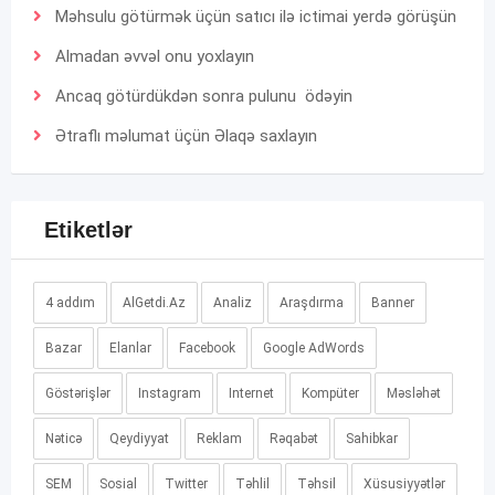
Məhsulu götürmək üçün satıcı ilə ictimai yerdə görüşün
Almadan əvvəl onu yoxlayın
Ancaq götürdükdən sonra pulunu ödəyin
Ətraflı məlumat üçün
Əlaqə
saxlayın
Etiketlər
4 addım
AlGetdi.Az
Analiz
Araşdırma
Banner
Bazar
Elanlar
Facebook
Google AdWords
Göstərişlər
Instagram
Internet
Kompüter
Məsləhət
Nəticə
Qeydiyyat
Reklam
Rəqabət
Sahibkar
SEM
Sosial
Twitter
Təhlil
Təhsil
Xüsusiyyətlər