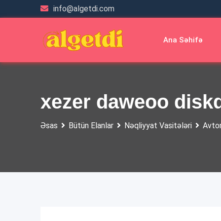
Skip
info@algetdi.com
to
content
Ana Səhifə
xezer daweoo diskq
Əsas
Bütün Elanlar
Nəqliyyat Vasitələri
Avtom