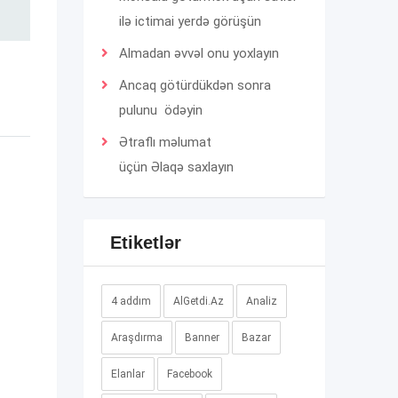
ilə ictimai yerdə görüşün
Almadan əvvəl onu yoxlayın
Ancaq götürdükdən sonra
pulunu ödəyin
Ətraflı məlumat
üçün
Əlaqə
saxlayın
Etiketlər
4 addım
AlGetdi.Az
Analiz
Araşdırma
Banner
Bazar
Elanlar
Facebook