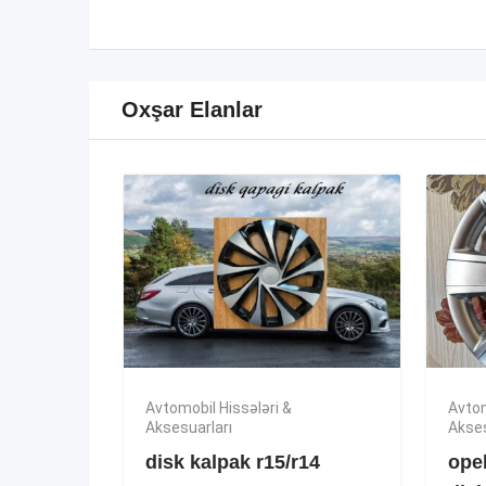
Oxşar Elanlar
Avtomobil Hissələri &
Avtom
Aksesuarları
Akses
disk kalpak r15/r14
opel