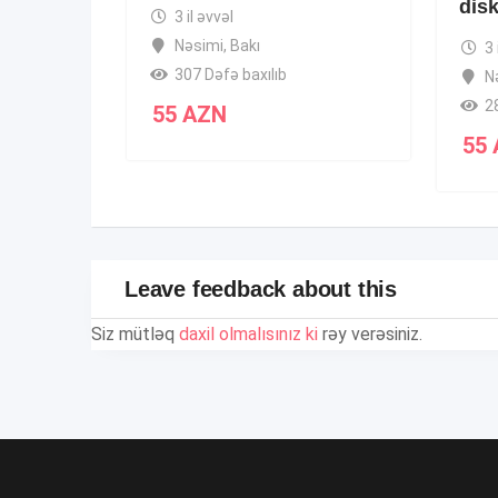
dis
3 il əvvəl
Nəsimi
,
Bakı
3 
307 Dəfə baxılıb
N
2
55
AZN
55
Leave feedback about this
Siz mütləq
daxil olmalısınız ki
rəy verəsiniz.