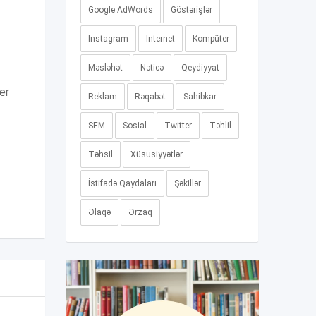
Google AdWords
Göstərişlər
Instagram
Internet
Kompüter
Məsləhət
Nəticə
Qeydiyyat
er
Reklam
Rəqabət
Sahibkar
SEM
Sosial
Twitter
Təhlil
Təhsil
Xüsusiyyətlər
İstifadə Qaydaları
Şəkillər
Əlaqə
Ərzaq