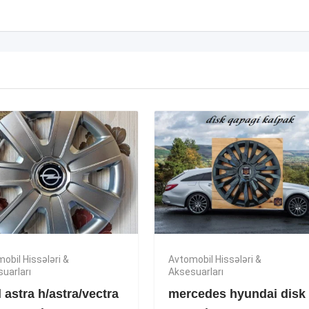
obil Hissələri &
Avtomobil Hissələri &
uarları
Aksesuarları
 astra h/astra/vectra
mercedes hyundai disk