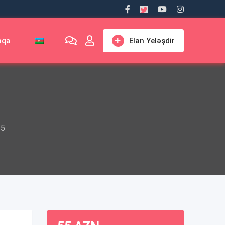
aqə
Elan Yeləşdir
15