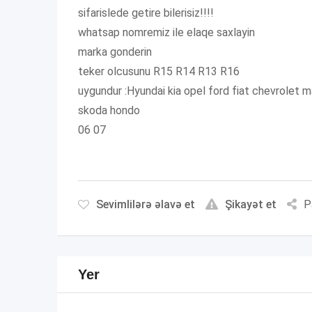
sifarislede getire bilerisiz!!!!
whatsap nomremiz ile elaqe saxlayin
marka gonderin
teker olcusunu R15 R14 R13 R16
uygundur :Hyundai kia opel ford fiat chevrolet
skoda hondo
06 07
Sevimlilərə əlavə et
Şikayət et
P
Yer