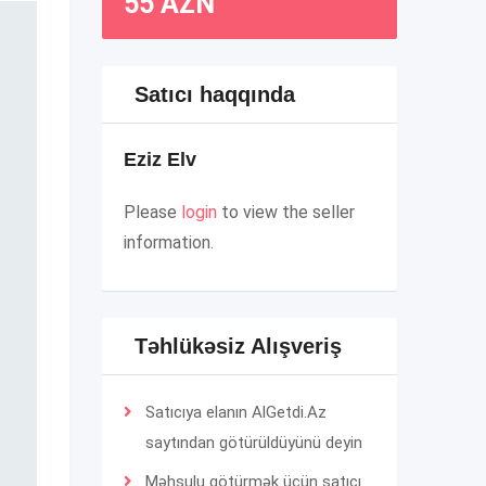
55
AZN
Satıcı haqqında
Eziz Elv
Please
login
to view the seller
information.
Təhlükəsiz Alışveriş
Satıcıya elanın AlGetdi.Az
saytından götürüldüyünü deyin
Məhsulu götürmək üçün satıcı