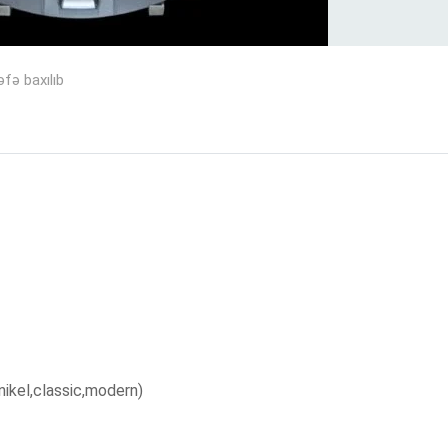
fə baxılıb
,nikel,classic,modern)