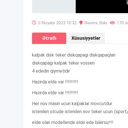
3 Noyabr 2023 10:32
Nəsimi
,
Bakı
170 də
Ətraflı
Xüsusiyyətlər
kalpak disk teker diskqapagi diskqapaqlari
diskqapagi kalpak teker vossen
4 ededin qiymetidir
Hazirda elde var !!!!!!!!!
Hazirda elde var !!!!!!!!!
Her nov masin ucun kalpaklar movcutdur.
istenilen olcude istenilen nov teker ucun..(sport
elde olan modelleride elde ede bilersiz!!!