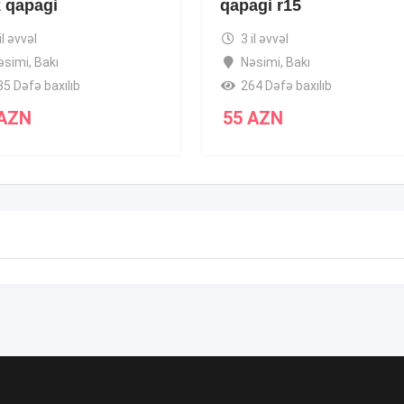
k qapagi
qapagi r15
il əvvəl
3 il əvvəl
əsimi
,
Bakı
Nəsimi
,
Bakı
85 Dəfə baxılıb
264 Dəfə baxılıb
AZN
55
AZN