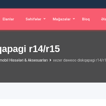
Elanlar
Səhifələr
Mağazalar
Bloq
Əl
apagi r14/r15
obil Hissələri & Aksesuarları
xezer daweoo diskqapagi r14/r