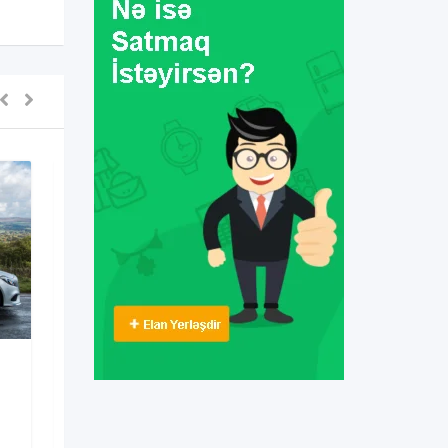
Avtomobil Hissələri &
Aksesuarları
maybach disk qapagi r15