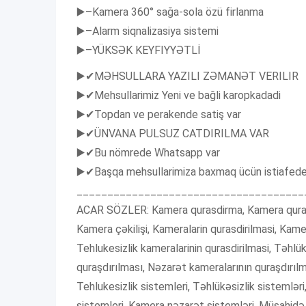
▶️–Kamera 360° sağa-sola özü firlanma
▶️–Alarm siqnalizasiya sistemi
▶️–YÜKSƏK KEYFIYYƏTLİ
▶️✔MƏHSULLARA YAZILI ZƏMANƏT VERILIR
▶️✔Mehsullarimiz Yeni ve bağli karopkadadi
▶️✔Topdan ve perakende satiş var
▶️✔ÜNVANA PULSUZ CATDIRILMA VAR
▶️✔Bu nömrede Whatsapp var
▶️✔Başqa mehsullarimiza baxmaq ücün istiafedeci
_____________________________________
ACAR SÖZLER: Kamera qurasdirma, Kamera qurasdi
Kamera çəkilişi, Kameralarin qurasdirilmasi, Kame
Tehlukesizlik kameralarinin qurasdirilmasi, Təhlü
quraşdırılması, Nəzarət kameralarının quraşdırıl
Tehlukesizlik sistemleri, Təhlükəsizlik sistemlər
sistemleri, Kamera nəzarət sistemləri, Müşahidə