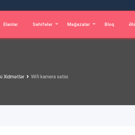
Elanlar
Səhifələr
Mağazalar
Bloq
Əl
ki Xidmətlər
Wifi kamera satisi