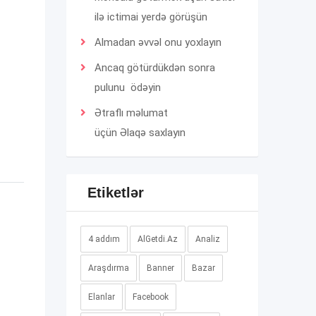
ilə ictimai yerdə görüşün
Almadan əvvəl onu yoxlayın
Ancaq götürdükdən sonra
pulunu ödəyin
Ətraflı məlumat
üçün
Əlaqə
saxlayın
Etiketlər
4 addım
AlGetdi.Az
Analiz
Araşdırma
Banner
Bazar
Elanlar
Facebook