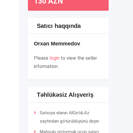
130
AZN
Satıcı haqqında
Orxan Memmedov
Please
login
to view the seller
information.
Təhlükəsiz Alışveriş
Satıcıya elanın AlGetdi.Az
saytından götürüldüyünü deyin
Məhsulu götürmək üçün satıcı