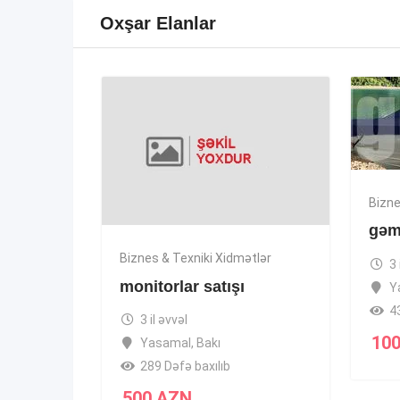
Oxşar Elanlar
Bizne
gəmi
Biznes & Texniki Xidmətlər
3 
monitorlar satışı
Y
4
3 il əvvəl
10
Yasamal
,
Bakı
289 Dəfə baxılıb
500
AZN