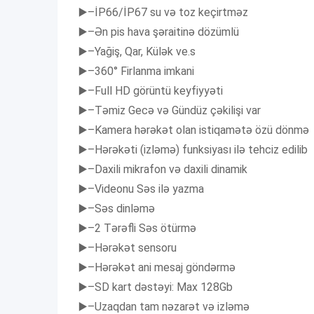
▶️–İP66/İP67 su və toz keçirtməz
▶️–Ən pis hava şəraitinə dözümlü
▶️–Yağiş, Qar, Külək ve.s
▶️–360° Firlanma imkani
▶️–Full HD görüntü keyfiyyəti
▶️–Təmiz Gecə və Gündüz çəkilişi var
▶️–Kamera hərəkət olan istiqamətə özü dönmə
▶️–Hərəkəti (izləmə) funksiyası ilə tehciz edilib
▶️–Daxili mikrafon və daxili dinamik
▶️–Videonu Səs ilə yazma
▶️–Səs dinləmə
▶️–2 Tərəfli Səs ötürmə
▶️–Hərəkət sensoru
▶️–Hərəkət ani mesaj göndərmə
▶️–SD kart dəstəyi: Max 128Gb
▶️–Uzaqdan tam nəzarət və izləmə