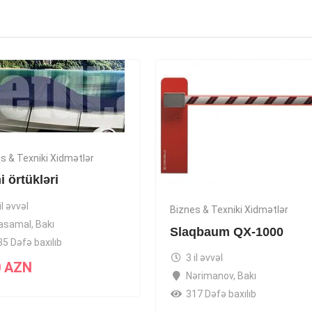
s & Texniki Xidmətlər
 örtükləri
il əvvəl
Biznes & Texniki Xidmətlər
asamal
,
Bakı
Slaqbaum QX-1000
35 Dəfə baxılıb
3 il əvvəl
0
AZN
Nərimanov
,
Bakı
317 Dəfə baxılıb