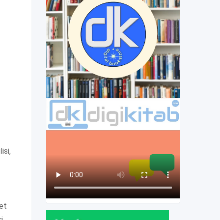
isi,
ret
i,