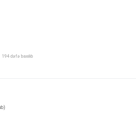
194 dəfə baxılıb
ub)