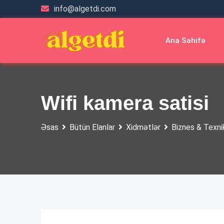
Skip
info@algetdi.com
to
content
Ana Səhifə
Wifi kamera satisi
Əsas
Bütün Elanlar
Xidmətlər
Biznes & Texni