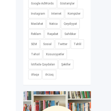
Google AdWords
Göstərişlər
Instagram
Internet
Kompüter
Məsləhət
Nəticə
Qeydiyyat
Reklam
Rəqabət
Sahibkar
SEM
Sosial
Twitter
Təhlil
Təhsil
Xüsusiyyətlər
İstifadə Qaydaları
Şəkillər
Əlaqə
Ərzaq