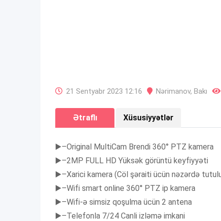
21 Sentyabr 2023 12:16
Nərimanov
,
Bakı
Ətraflı
Xüsusiyyətlər
▶️–Original MultiCam Brendi 360° PTZ kamera
▶️–2MP FULL HD Yüksək görüntü keyfiyyəti
▶️–Xarici kamera (Cöl şəraiti ücün nəzərdə tutul
▶️–Wifi smart online 360° PTZ ip kamera
▶️–Wifi-ə simsiz qoşulma ücün 2 antena
▶️–Telefonla 7/24 Canli izləmə imkani