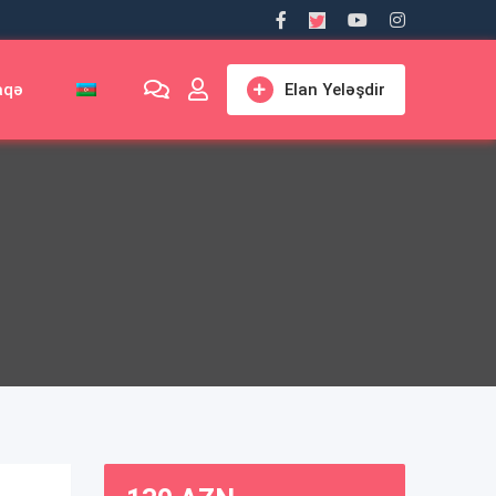
aqə
Elan Yeləşdir