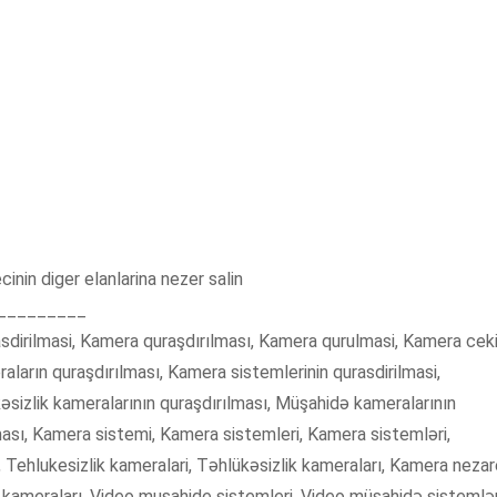
nin diger elanlarina nezer salin
_________
rilmasi, Kamera quraşdırılması, Kamera qurulmasi, Kamera cekil
raların quraşdırılması, Kamera sistemlerinin qurasdirilmasi,
kəsizlik kameralarının quraşdırılması, Müşahidə kameralarının
ması, Kamera sistemi, Kamera sistemleri, Kamera sistemləri,
i, Tehlukesizlik kameralari, Təhlükəsizlik kameraları, Kamera neza
 kameraları, Video musahide sistemleri, Video müşahidə sistemlər