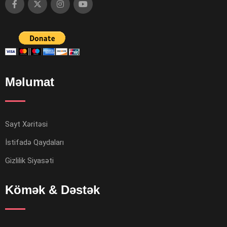
Məlumat
Sayt Xəritəsi
İstifadə Qaydaları
Gizlilik Siyasəti
Kömək & Dəstək