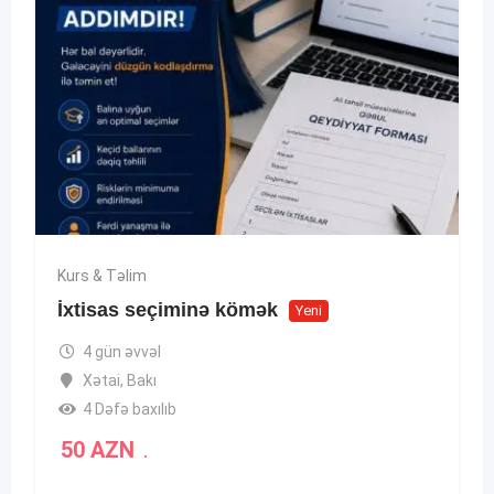
Kurs & Təlim
İxtisas seçiminə kömək
Yeni
4 gün əvvəl
Xətai
,
Bakı
4 Dəfə baxılıb
50
AZN
.