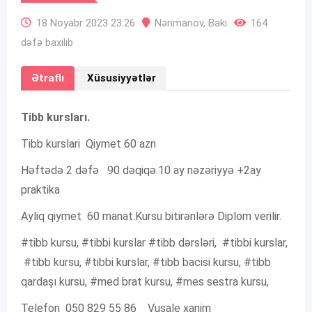
18 Noyabr 2023 23:26
Nərimanov
,
Bakı
164
dəfə baxılıb
Ətraflı
Xüsusiyyətlər
Tibb kursları.
Tibb kurslari Qiymet 60 azn
Həftədə 2 dəfə 90 dəqiqə.10 ay nəzəriyyə +2ay
praktika
Ayliq qiymet 60 manat.Kursu bitirənlərə Diplom verilir.
#tibb kursu, #tibbi kurslar #tibb dərsləri, #tibbi kurslar,
#tibb kursu, #tibbi kurslar, #tibb bacisi kursu, #tibb
qardaşı kursu, #med brat kursu, #mes sestra kursu,
Telefon 050 829 55 86 Vusale xanim