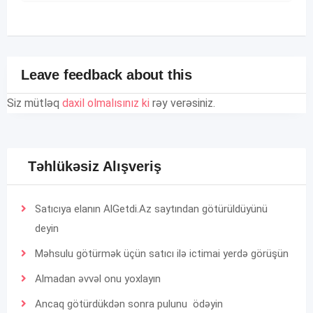
Leave feedback about this
Siz mütləq
daxil olmalısınız ki
rəy verəsiniz.
Təhlükəsiz Alışveriş
Satıcıya elanın AlGetdi.Az saytından götürüldüyünü
deyin
Məhsulu götürmək üçün satıcı ilə ictimai yerdə görüşün
Almadan əvvəl onu yoxlayın
Ancaq götürdükdən sonra pulunu ödəyin