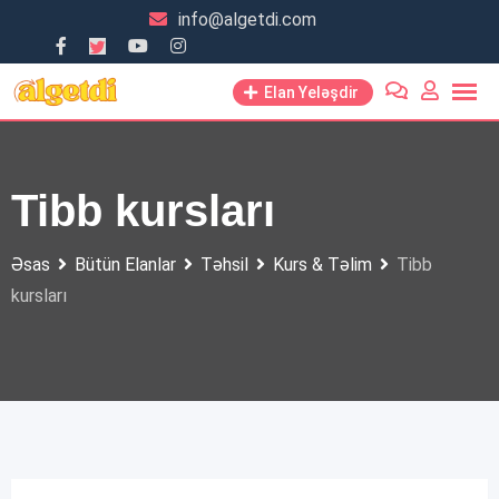
Skip
info@algetdi.com
to
content
Elan Yeləşdir
Tibb kursları
Əsas
Bütün Elanlar
Təhsil
Kurs & Təlim
Tibb
kursları