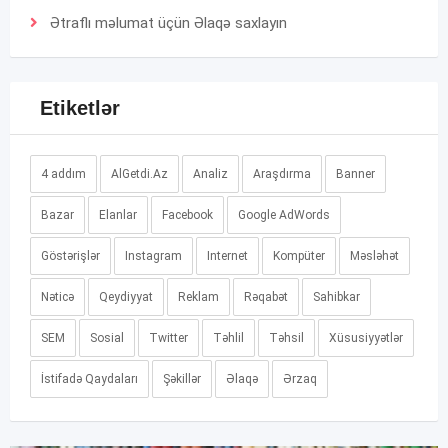
Ətraflı məlumat üçün
Əlaqə
saxlayın
Etiketlər
4 addım
AlGetdi.Az
Analiz
Araşdırma
Banner
Bazar
Elanlar
Facebook
Google AdWords
Göstərişlər
Instagram
Internet
Kompüter
Məsləhət
Nəticə
Qeydiyyat
Reklam
Rəqabət
Sahibkar
SEM
Sosial
Twitter
Təhlil
Təhsil
Xüsusiyyətlər
İstifadə Qaydaları
Şəkillər
Əlaqə
Ərzaq