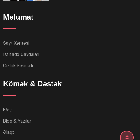
Məlumat
Sayt Xəritəsi
İstifadə Qaydaları
Gizlilik Siyasəti
Kömək & Dəstək
FAQ
Bloq & Yazılar
Əlaqə