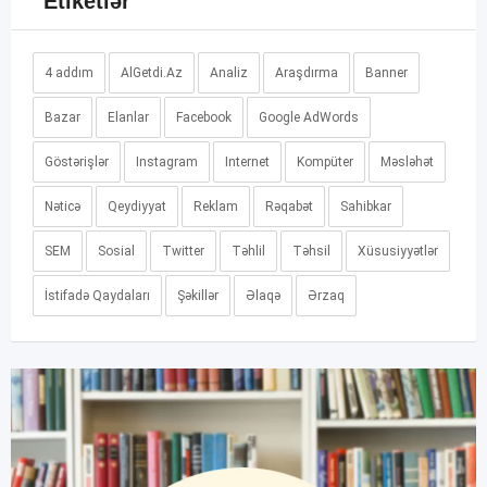
Etiketlər
4 addım
AlGetdi.Az
Analiz
Araşdırma
Banner
Bazar
Elanlar
Facebook
Google AdWords
Göstərişlər
Instagram
Internet
Kompüter
Məsləhət
Nəticə
Qeydiyyat
Reklam
Rəqabət
Sahibkar
SEM
Sosial
Twitter
Təhlil
Təhsil
Xüsusiyyətlər
İstifadə Qaydaları
Şəkillər
Əlaqə
Ərzaq