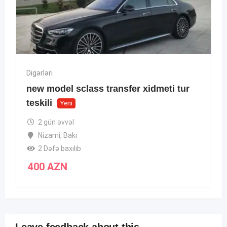
Digərləri
new model sclass transfer xidmeti tur
teskili
Yeni
2 gün əvvəl
Nizami
,
Bakı
2 Dəfə baxılıb
400
AZN