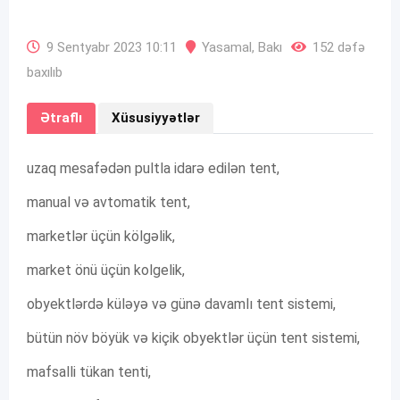
9 Sentyabr 2023 10:11
Yasamal
,
Bakı
152 dəfə
baxılıb
Ətraflı
Xüsusiyyətlər
uzaq mesafədən pultla idarə edilən tent,
manual və avtomatik tent,
marketlər üçün kölgəlik,
market önü üçün kolgelik,
obyektlərdə küləyə və günə davamlı tent sistemi,
bütün növ böyük və kiçik obyektlər üçün tent sistemi,
mafsalli tükan tenti,