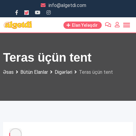
Skip
info@algetdi.com
to
content
Elan Yeləşdir
Teras üçün tent
Əsas
Bütün Elanlar
Digərləri
Teras üçün tent