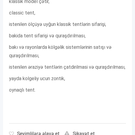
klassik model çətir,
classic tent,
istenilen ölçüyə uyğun klassik tentlərin sifarişi,
bakida tent sifarişi və quraşdırılması,
bakı və rayonlarda kölgəlik sistemlərinin satışı və
quraşdırılması,
istenilen əraziyə tentlərin çatdirilmasi və quraşdırılması,
yayda kolgeliy ucun zontik,
oynaqlı tent.
Sevimlilərə əlavə et
Şikayət et