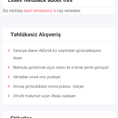
Leave feedback about this
Siz mütləq
daxil olmalısınız ki
rəy verəsiniz.
Təhlükəsiz Alışveriş
Satıcıya elanın AlGetdi.Az saytından götürüldüyünü
deyin
Məhsulu götürmək üçün satıcı ilə ictimai yerdə görüşün
Almadan əvvəl onu yoxlayın
Ancaq götürdükdən sonra pulunu ödəyin
Ətraflı məlumat üçün
Əlaqə
saxlayın