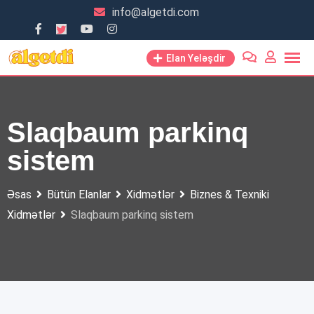
Skip
info@algetdi.com
to
content
Elan Yeləşdir
Slaqbaum parkinq
sistem
Əsas
Bütün Elanlar
Xidmətlər
Biznes & Texniki
Xidmətlər
Slaqbaum parkinq sistem