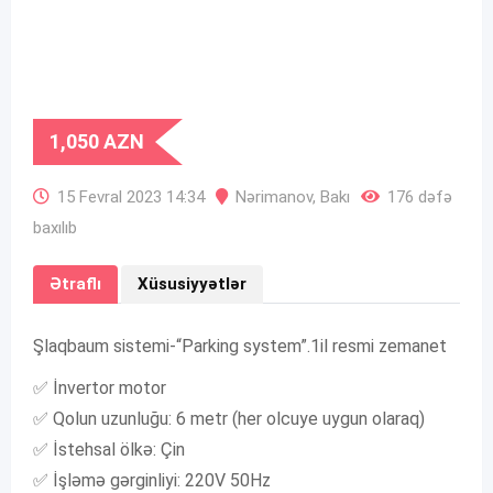
1,050
AZN
15 Fevral 2023 14:34
Nərimanov
,
Bakı
176 dəfə
baxılıb
Ətraflı
Xüsusiyyətlər
Şlaqbaum sistemi-“Parking system”.1il resmi zemanet
✅ İnvertor motor
✅ Qolun uzunluğu: 6 metr (her olcuye uygun olaraq)
✅ İstehsal ölkə: Çin
✅ İşləmə gərginliyi: 220V 50Hz