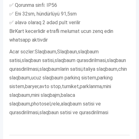
✅ Qorunma sinfi: IP56
✅ Eni 32sm, hündürlüyü 91,5sm
✅ əlavə olaraq 2 ədəd pult verilir
BirKart kecerlidir etrafli melumat ucun zenq edin
whatsapp aktivdir
Acar sozler:Slaqbaum,Slaqbaun,slaqbaum
satisi,slaqbaun satisi,slaqbaum qurasdirilmasi,slaqbaun
qurasdirilmasi,slaqbaumlarin satisi,italiya slaqbaum,chin
slaqbaum,ucuz slaqbaum parkinq sistem,parking
sistem,baryer,avto stop,turniket,parklanma,mini
slaqbaum,mini slaqbajm,balaca
slaqbaum,photosel,rele,alaqbaum satisi ve
qurasdirilmasi,slaqbaun satisi ve qurasdirilmasi