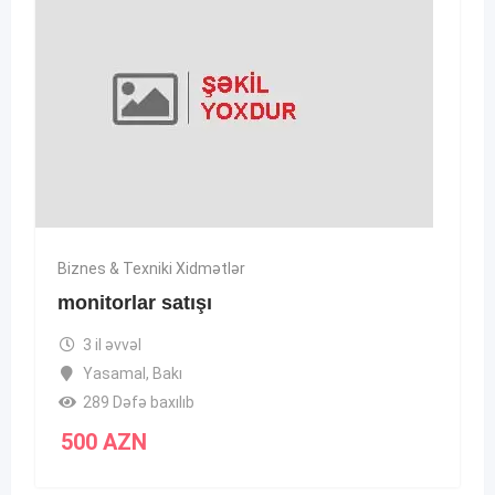
Biznes & Texniki Xidmətlər
monitorlar satışı
3 il əvvəl
Yasamal
,
Bakı
289 Dəfə baxılıb
500
AZN