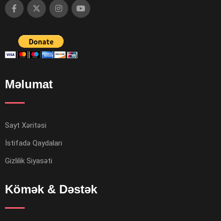
Məlumat
Sayt Xəritəsi
İstifadə Qaydaları
Gizlilik Siyasəti
Kömək & Dəstək