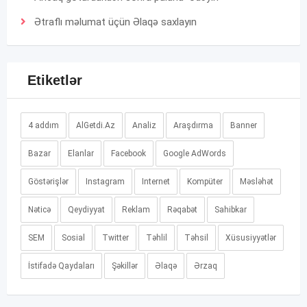
Ətraflı məlumat üçün
Əlaqə
saxlayın
Etiketlər
4 addım
AlGetdi.Az
Analiz
Araşdırma
Banner
Bazar
Elanlar
Facebook
Google AdWords
Göstərişlər
Instagram
Internet
Kompüter
Məsləhət
Nəticə
Qeydiyyat
Reklam
Rəqabət
Sahibkar
SEM
Sosial
Twitter
Təhlil
Təhsil
Xüsusiyyətlər
İstifadə Qaydaları
Şəkillər
Əlaqə
Ərzaq