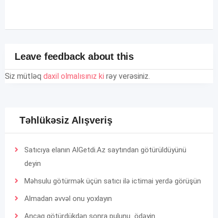
Leave feedback about this
Siz mütləq
daxil olmalısınız ki
rəy verəsiniz.
Təhlükəsiz Alışveriş
Satıcıya elanın AlGetdi.Az saytından götürüldüyünü
deyin
Məhsulu götürmək üçün satıcı ilə ictimai yerdə görüşün
Almadan əvvəl onu yoxlayın
Ancaq götürdükdən sonra pulunu ödəyin