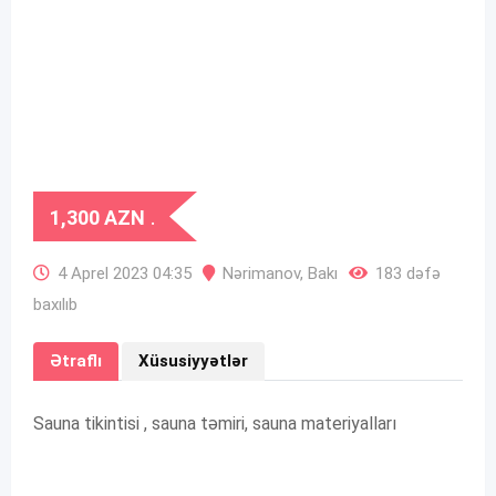
1,300
AZN
.
4 Aprel 2023 04:35
Nərimanov
,
Bakı
183 dəfə
baxılıb
Ətraflı
Xüsusiyyətlər
Sauna tikintisi , sauna təmiri, sauna materiyalları