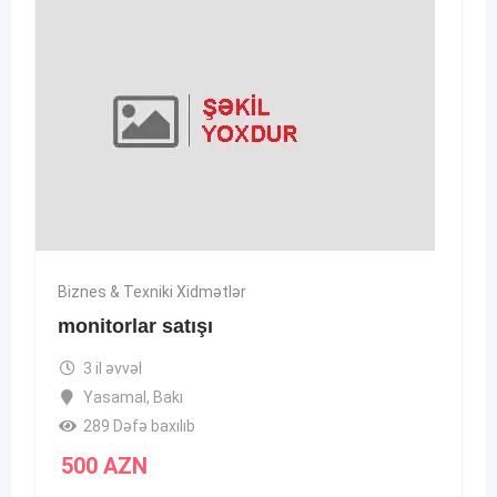
Biznes & Texniki Xidmətlər
monitorlar satışı
3 il əvvəl
Yasamal
,
Bakı
289 Dəfə baxılıb
500
AZN