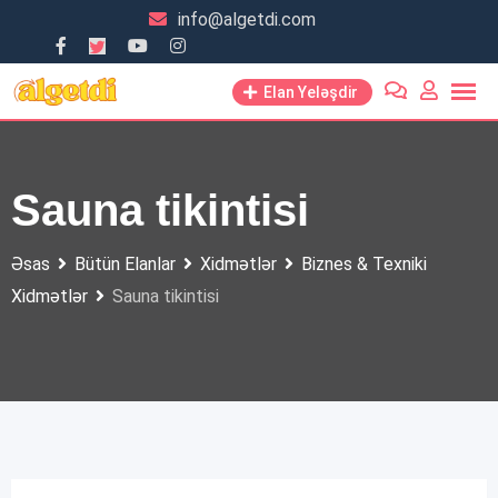
Skip
info@algetdi.com
to
content
Elan Yeləşdir
Sauna tikintisi
Əsas
Bütün Elanlar
Xidmətlər
Biznes & Texniki
Xidmətlər
Sauna tikintisi