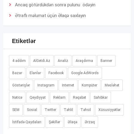
Ancaq götürdükdən sonra pulunu ödəyin
Ətraflı məlumat üçün
Əlaqə
saxlayın
Etiketlər
4 addım
AlGetdi.Az
Analiz
Araşdırma
Banner
Bazar
Elanlar
Facebook
Google AdWords
Göstərişlər
Instagram
Internet
Kompüter
Məsləhət
Nəticə
Qeydiyyat
Reklam
Rəqabət
Sahibkar
SEM
Sosial
Twitter
Təhlil
Təhsil
Xüsusiyyətlər
İstifadə Qaydaları
Şəkillər
Əlaqə
Ərzaq