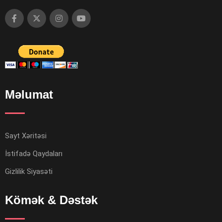
Məlumat
Sayt Xəritəsi
İstifadə Qaydaları
Gizlilik Siyasəti
Kömək & Dəstək