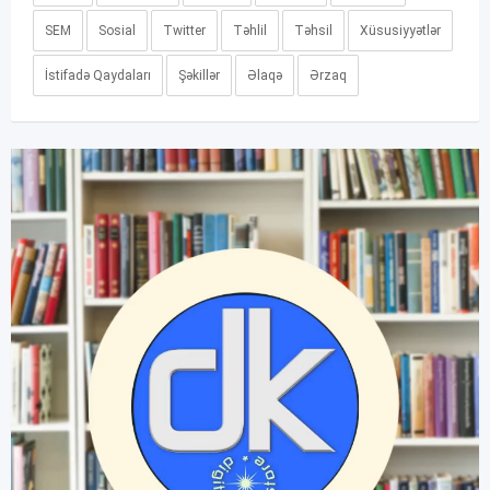
SEM
Sosial
Twitter
Təhlil
Təhsil
Xüsusiyyətlər
İstifadə Qaydaları
Şəkillər
Əlaqə
Ərzaq