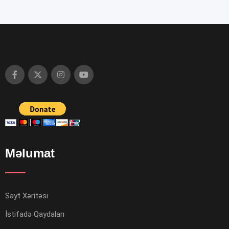
Məlumat
Sayt Xəritəsi
İstifadə Qaydaları