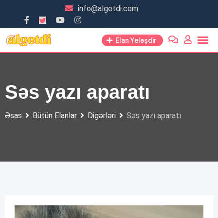
Skip
info@algetdi.com
to
content
Elan Yeləşdir
Səs yazı aparatı
Əsas
Bütün Elanlar
Digərləri
Səs yazı aparatı