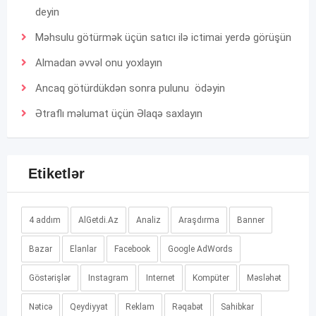
deyin
Məhsulu götürmək üçün satıcı ilə ictimai yerdə görüşün
Almadan əvvəl onu yoxlayın
Ancaq götürdükdən sonra pulunu ödəyin
Ətraflı məlumat üçün
Əlaqə
saxlayın
Etiketlər
4 addım
AlGetdi.Az
Analiz
Araşdırma
Banner
Bazar
Elanlar
Facebook
Google AdWords
Göstərişlər
Instagram
Internet
Kompüter
Məsləhət
Nəticə
Qeydiyyat
Reklam
Rəqabət
Sahibkar