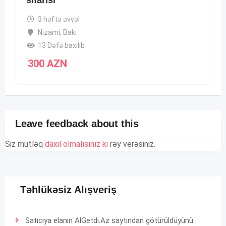
sifarisi
3 həftə əvvəl
Nizami
,
Bakı
13 Dəfə baxılıb
300
AZN
Leave feedback about this
Siz mütləq
daxil olmalısınız ki
rəy verəsiniz.
Təhlükəsiz Alışveriş
Satıcıya elanın AlGetdi.Az saytından götürüldüyünü