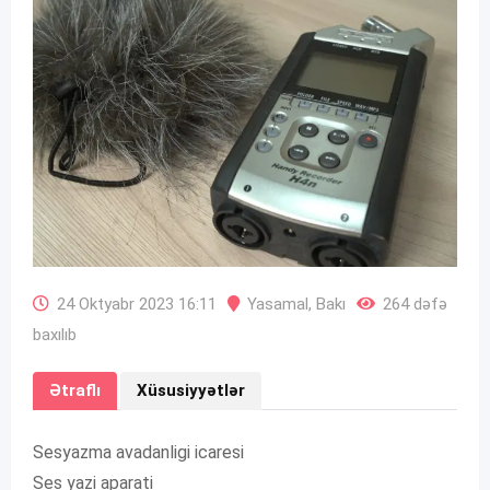
24 Oktyabr 2023 16:11
Yasamal
,
Bakı
264 dəfə
baxılıb
Ətraflı
Xüsusiyyətlər
Sesyazma avadanligi icaresi
Ses yazi aparati