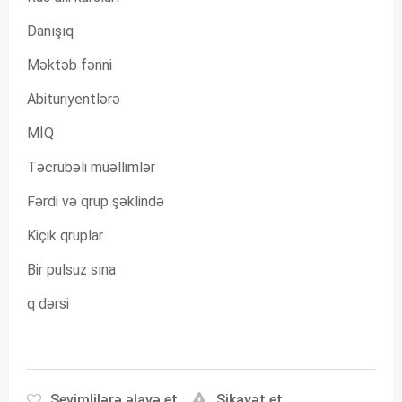
Danışıq
Məktəb fənni
Abituriyentlərə
MİQ
Təcrübəli müəllimlər
Fərdi və qrup şəklində
Kiçik qruplar
Bir pulsuz sına
q dərsi
Sevimlilərə əlavə et
Şikayət et