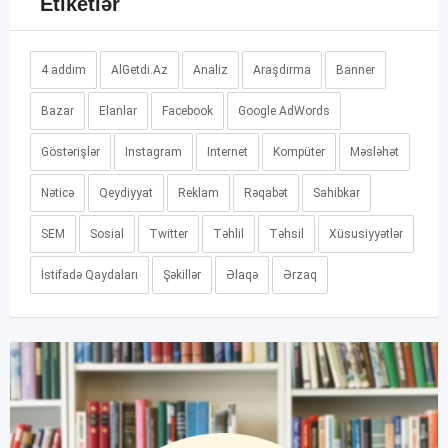
Etiketlər
4 addım
AlGetdi.Az
Analiz
Araşdırma
Banner
Bazar
Elanlar
Facebook
Google AdWords
Göstərişlər
Instagram
Internet
Kompüter
Məsləhət
Nəticə
Qeydiyyat
Reklam
Rəqabət
Sahibkar
SEM
Sosial
Twitter
Təhlil
Təhsil
Xüsusiyyətlər
İstifadə Qaydaları
Şəkillər
Əlaqə
Ərzaq