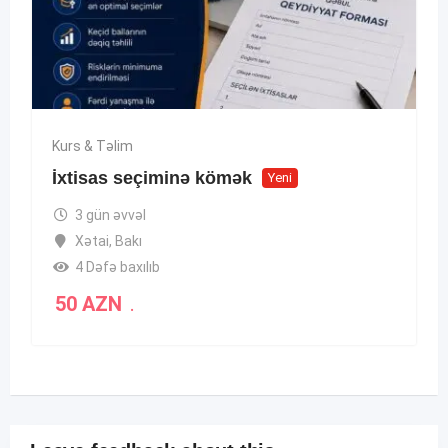
Kurs & Təlim
İxtisas seçiminə kömək
Yeni
3 gün əvvəl
Xətai
,
Bakı
4 Dəfə baxılıb
50
AZN
.