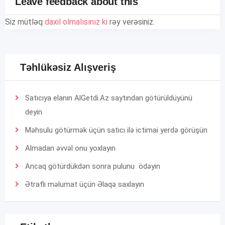
Leave feedback about this
Siz mütləq
daxil olmalısınız ki
rəy verəsiniz.
Təhlükəsiz Alışveriş
Satıcıya elanın AlGetdi.Az saytından götürüldüyünü
deyin
Məhsulu götürmək üçün satıcı ilə ictimai yerdə görüşün
Almadan əvvəl onu yoxlayın
Ancaq götürdükdən sonra pulunu ödəyin
Ətraflı məlumat üçün
Əlaqə
saxlayın