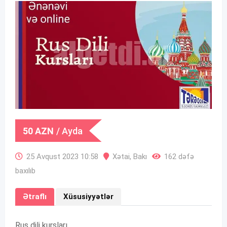
50
AZN
/ Ayda
25 Avqust 2023 10:58
Xətai
,
Bakı
162 dəfə
baxılıb
Ətraflı
Xüsusiyyətlər
Rus dili kursları