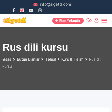
Skip
info@algetdi.com
to
content
Elan Yeləşdir
Rus dili kursu
Əsas
Bütün Elanlar
Təhsil
Kurs & Təlim
Rus dili
kursu