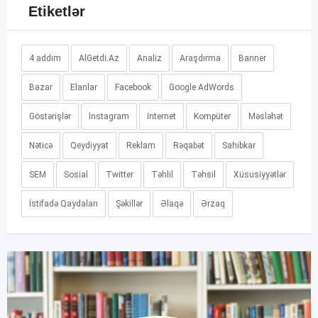
Etiketlər
4 addım
AlGetdi.Az
Analiz
Araşdırma
Banner
Bazar
Elanlar
Facebook
Google AdWords
Göstərişlər
Instagram
Internet
Kompüter
Məsləhət
Nəticə
Qeydiyyat
Reklam
Rəqabət
Sahibkar
SEM
Sosial
Twitter
Təhlil
Təhsil
Xüsusiyyətlər
İstifadə Qaydaları
Şəkillər
Əlaqə
Ərzaq