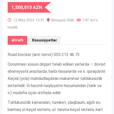
1,500,015
AZN
12 May 2023 15:51
Binəqədi
,
Bakı
147 dəfə
baxılıb
Ətraflı
Xüsusiyyətlər
Road blocker (anti terror) 055 213 46 73
Qorunması xüsusi diqqət tələb edilən yerlərdə – dövlət
əhəmiyyətli ərazilərdə, hərbi hissələrdə və s. quraşdırılır.
Keçidi (yolu) məhdudlaşdıran mükəmməl təhlükəsizlik
sistemidir. İri həcmli nəqliyyatın hücumundan (tank və
s.) müdafiə üçün istifadə edilir.
Təhlükəsizlik kameraları, turniket, şlaqbaum, ağıllı ev,
barmaq izi keçid sistemi, üz tanıma keçid sistemi, kart