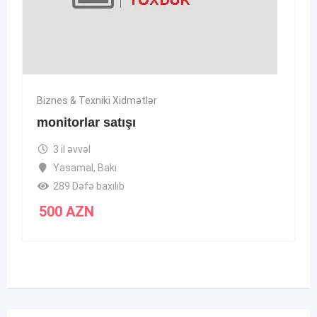
Biznes & Texniki Xidmətlər
monitorlar satışı
3 il əvvəl
Yasamal
,
Bakı
289 Dəfə baxılıb
500
AZN