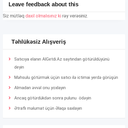
Leave feedback about this
Siz mütləq
daxil olmalısınız ki
rəy verəsiniz.
Təhlükəsiz Alışveriş
Satıcıya elanın AlGetdi.Az saytından götürüldüyünü
deyin
Məhsulu götürmək üçün satıcı ilə ictimai yerdə görüşün
Almadan əvvəl onu yoxlayın
Ancaq götürdükdən sonra pulunu ödəyin
Ətraflı məlumat üçün
Əlaqə
saxlayın