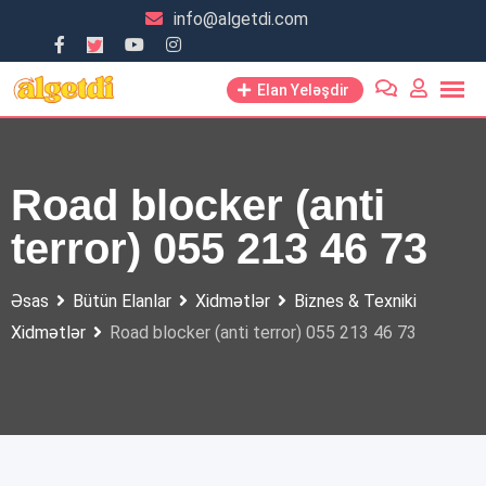
Skip
info@algetdi.com
to
content
Elan Yeləşdir
Road blocker (anti
terror) 055 213 46 73
Əsas
Bütün Elanlar
Xidmətlər
Biznes & Texniki
Xidmətlər
Road blocker (anti terror) 055 213 46 73