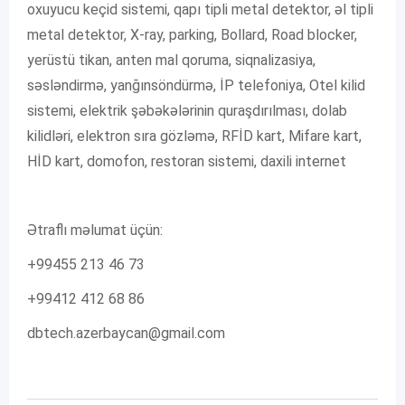
oxuyucu keçid sistemi, qapı tipli metal detektor, əl tipli
metal detektor, X-ray, parking, Bollard, Road blocker,
yerüstü tikan, anten mal qoruma, siqnalizasiya,
səsləndirmə, yanğınsöndürmə, İP telefoniya, Otel kilid
sistemi, elektrik şəbəkələrinin quraşdırılması, dolab
kilidləri, elektron sıra gözləmə, RFİD kart, Mifare kart,
HİD kart, domofon, restoran sistemi, daxili internet
Ətraflı məlumat üçün:
+99455 213 46 73
+99412 412 68 86
dbtech.azerbaycan@gmail.com